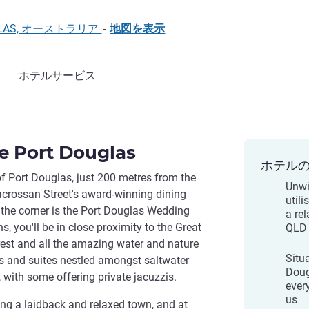
 DOUGLAS, オーストラリア
-
地図を表示
ホテルサービス
e Port Douglas
ホテル
of Port Douglas, just 200 metres from the
Unwi
acrossan Street's award-winning dining
util
 the corner is the Port Douglas Wedding
a re
s, you'll be in close proximity to the Great
QLD
orest and all the amazing water and nature
Situa
ms and suites nestled amongst saltwater
Doug
 with some offering private jacuzzis.
ever
us
ng a laidback and relaxed town, and at