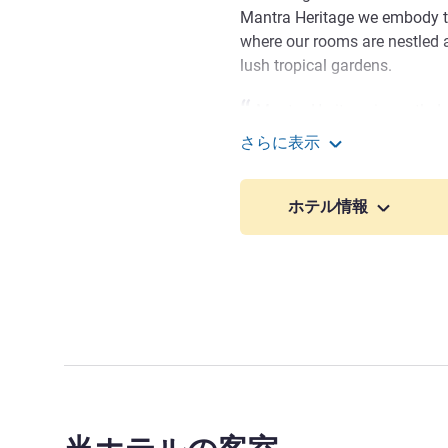
Mantra Heritage we embody th
where our rooms are nestled 
lush tropical gardens.
Mantra Heritage is nestled
lagoon pools, spas and lush t
さらに表示
about the laid back Port Dougl
Mantra Heritage Port D
Margaux Bertolini ホテル経
ホテル情報