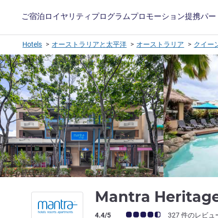
ご宿泊
ロイヤリティプログラム
プロモーション
提携パー
Hotels
オーストラリアと太平洋
オーストラリア
クイー
Mantra Heritag
お客さまの声 (確認済みレビュー アコー
4.4/5
327 件のレビュ