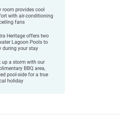
y room provides cool
ort with air-conditioning
ceiling fans
ra Heritage offers two
water Lagoon Pools to
y during your stay
 up a storm with our
limentary BBQ area,
ed pool-side for a true
ical holiday