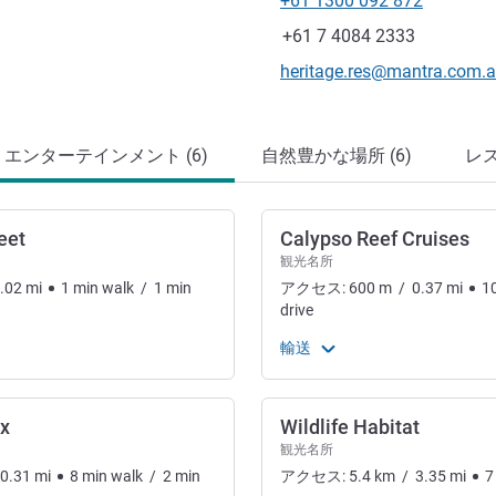
+61 1300 092 872
電話番号
ファックス
+61 7 4084 2333
Eメール
heritage.res@mantra.com.
エンターテインメント (6)
自然豊かな場所 (6)
レス
eet
Calypso Reef Cruises
観光名所
.02
mi
1
min
walk
/
1
min
アクセス:
600
m
/
0.37
mi
1
drive
輸送
x
Wildlife Habitat
観光名所
0.31
mi
8
min
walk
/
2
min
アクセス:
5.4
km
/
3.35
mi
7