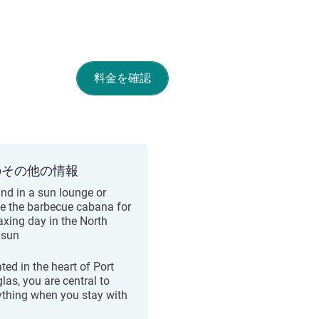
料金を確認
のその他の情報
nd in a sun lounge or
ise the barbecue cabana for
laxing day in the North
 sun
ted in the heart of Port
las, you are central to
ything when you stay with