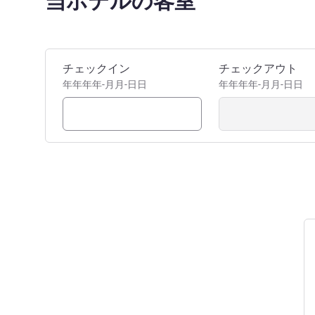
当ホテルの客室
このホテルを予約
チェックイン
チェックアウト
年年年年-月月-日日
年年年年-月月-日日