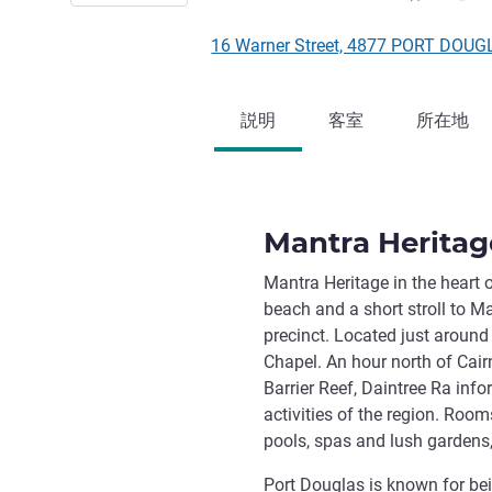
16 Warner Street, 4877 PORT
説明
客室
所在地
Mantra Heritag
Mantra Heritage in the heart 
beach and a short stroll to M
precinct. Located just around
Chapel. An hour north of Cairn
Barrier Reef, Daintree Ra inf
activities of the region. Roo
pools, spas and lush gardens,
Port Douglas is known for bei