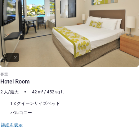
2
客室
Hotel Room
2 人/最大
42
m²
/
452
sq ft
寝具
1 x クイーンサイズベッド
ほとんどの宿泊施設:
バルコニー
詳細を表示