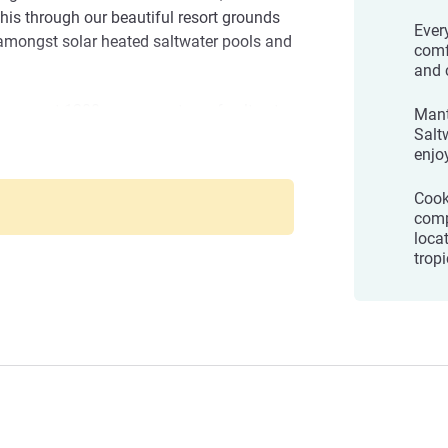
is through our beautiful resort grounds
Ever
amongst solar heated saltwater pools and
comf
and 
 amongst 1200 square meters of saltwater
Mant
ropical gardens, Mantra Heritage is all
Salt
enjo
as lifestyle.
ouglas
営
Cook
comp
locat
trop