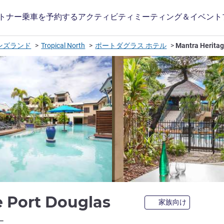
トナー
乗車を予約する
アクティビティ
ミーティング＆イベント
ンズランド
Tropical North
ポートダグラス ホテル
Mantra Heritag
4 つ星
e Port Douglas
家族向け
ホテルズ)
ー