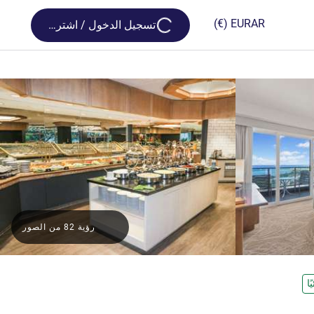
Loading...
(€)
EUR
AR
تسجيل الدخول / اشترك
رؤية 82 من الصور
ًا