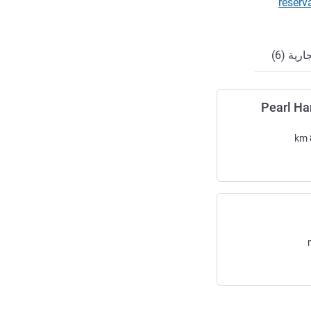
ي
reser
ية (6)
Pearl Ha
km