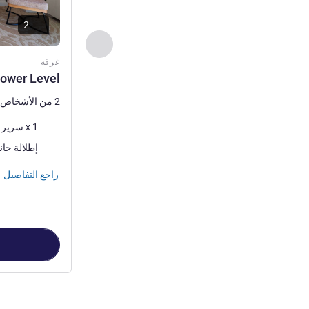
2
السابق - غرفة
غرفة
Lower Level
2 من الأشخاص كحد أقصى
فرش السرير
1 x سرير (أسرّة) حجم كوين
المناظر:
إطلالة جان
راجع التفاصيل
الصفحة
1
من
6
, غرفة 1 : View Lower Level