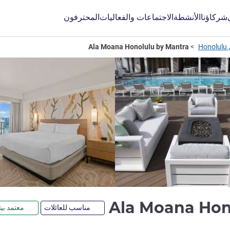
شركاؤنا
الأنشطة
الاجتماعات والفعاليات
المحترفون
H
Ala Moana Honolulu by Mantra
Ala Moana Hon
مناسب للعائلات
معتمد بيئي