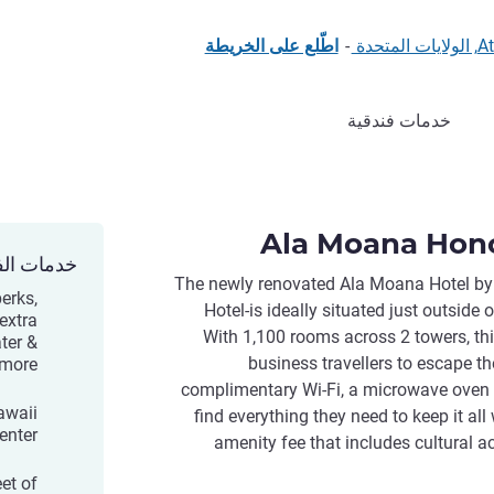
-
اطّلع على الخريطة
خدمات فندقية
Ala Moana Hono
خدمات الف
The newly renovated Ala Moana Hotel b
erks,
Hotel-is ideally situated just outside 
 extra
With 1,100 rooms across 2 towers, this
ater &
business travellers to escape t
more!
complimentary Wi-Fi, a microwave oven an
Hawaii
find everything they need to keep it all
enter
amenity fee that includes cultural acti
et of