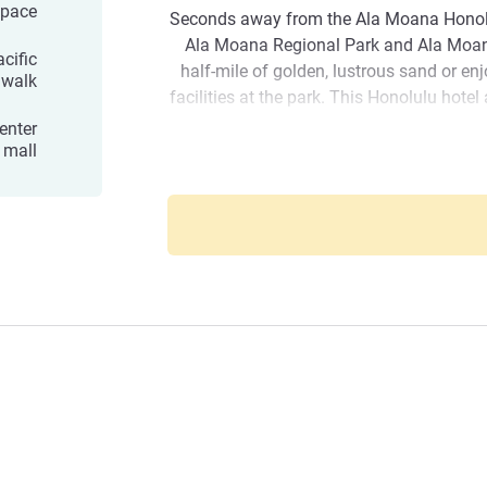
space
Seconds away from the Ala Moana Honolu
Ala Moana Regional Park and Ala Moan
cific
half-mile of golden, lustrous sand or en
 walk
facilities at the park. This Honolulu hote
Centre shopping mall. The upscale, four-
enter
stores, boutiques, and dining. Shop 'ti
 mall
hotel r
Ala Moan
Ala Moana Hotel by Mantra also offers
flexible meeting space, up to nine meetin
Savor a variety of dining experience
elevated steak and seafood at The Signat
all-day dining at Café 410, and f