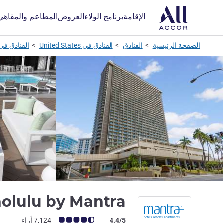
الإقامة
برنامج الولاء
العروض
المطاعم والمقاهي
الصفحة الرئيسية
الفنادق
الفنادق في United States
الفنادق في onolulu
olulu by Mantra
ملاحظة أراء العملاء (رأي ALL)
4.4/5
7,124 أراء