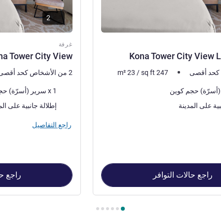
2
غرفة
na Tower City View
Kona Tower City View 
247
sq ft
/
23
m²
2 من الأشخاص كحد أقصى
فرش السرير
1 x سرير (أسرّة) حجم كوين
المناظر:
بية على المدينة
إطلالة جانبية على الم
راجع التفاصيل
راجع حالات التوافر
راجع حا
Kona Tower City  , غرفة 2 : Kona Tower City View