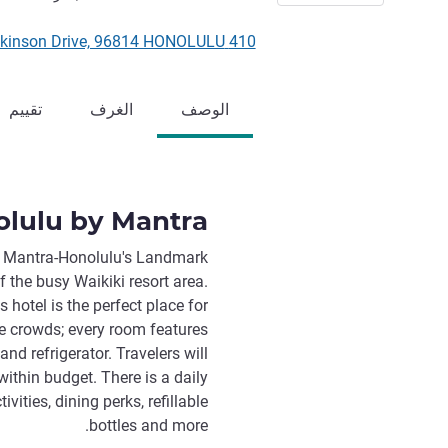
410 Atkinson Drive, 96814 HONOLULU, الولايات المتحدة
الوصف
الغرف
تقييم
lulu by Mantra
y Mantra-Honolulu's Landmark
of the busy Waikiki resort area.
 hotel is the perfect place for
he crowds; every room features
d refrigerator. Travelers will
 within budget. There is a daily
vities, dining perks, refillable
bottles and more.