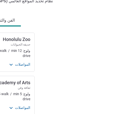
نظام تحديد المواقع العالمي (
GPS
الوصول والتنقل
الفن والثق
Honolulu Zoo
حديقة الحيوانات
ولوج:
12
min
/
walk
drive
المواصلات
cademy of Arts
ثقافة وفن
ولوج:
5
min
/
walk
5
drive
المواصلات