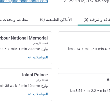
تواصل معنا عبر البريد الإلكترون
vations@alamoanahotel.com
21.2901918, -157.83968
):
افة والترفيه (5)
الأماكن الطبيعية (6)
مطاعم ومحلات تجار
rbour National Memorial
نصب تاريخي
40
min
1.7
mi
/
2.74
km
ولوج:
drive
20
min
5
mi
/
8.05
المواصلات
Iolani Palace
A
ثقافة وفن
ولوج:
drive
10
min
/
walk
35
min
km
3.54
/
mi
2.2
min
4
المواصلات