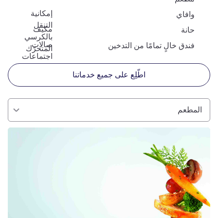
إمكانية
وافاي
التنقل
مكيف
حانة
بالكرسي
صالات
فندق خالٍ تمامًا من التدخين
المتحرّك
اجتماعات
اطّلِع على جميع خدماتنا
المطعم
راجع التفاصيل