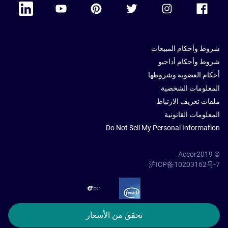
 Linkedin
Accor Youtube
Accor Pinterest
Accor Twitter
Accor Instagram
Accor Facebook
شروط وأحكام المبيعات
شروط وأحكام أداجيو
أحكام العضوية وشروطها
المعلومات الشخصية
ملفات تعريف الارتباط
المعلومات القانونية
Do Not Sell My Personal Information
© Accor2019
沪ICP备10203162号-7
SSL Secure – globalSign
تحقق من الأسعار