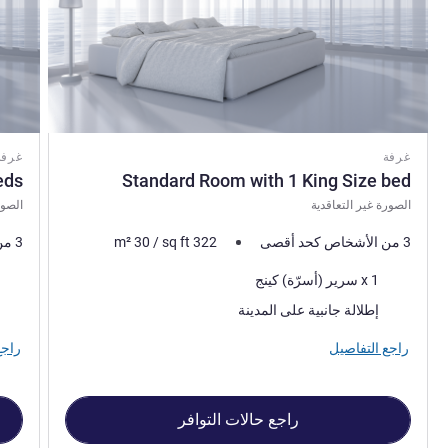
غرفة
غرفة
eds
Standard Room with 1 King Size bed
الصورة غير التعاقدية
الصور
3 من الأشخاص كحد أقصى
322
sq ft
/
30
m²
3 من الأشخاص كحد أقصى
فرش السرير
فرش 
1 x سرير (أسرّة) كينج
المناظر:
المنا
إطلالة جانبية على المدينة
راجع التفاصيل
راجع
راجع حالات التوافر