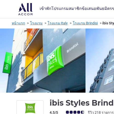
เข้าพัก
โปรแกรมสมาชิก
ข้อเสนอ
พันธมิตร
หน้าแรก
โรงแรม
โรงแรม Italy
โรงแรม Brindisi
ibis St
ibis Styles Brind
คะแนนความคิดเห็นจากแขก (เรทติ้งบน A
4.5/5
รีวิว 218 รายการ