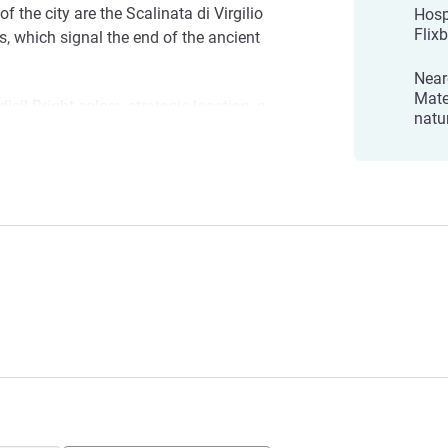
of the city are the Scalinata di Virgilio
Hosp
Flix
 which signal the end of the ancient
Near
Mate
isi! Bright colors, strategic location, a
natu
 caring staff attentive to every need. We
Felice Caragnano, General Manager
บริหารโรงแรม