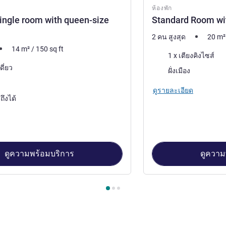
ห้องพัก
ingle room with queen-size
Standard Room wi
2 คน สูงสุด
20
m²
14
m²
/
150
sq ft
เครื่องนอน
1 x เตียงคิงไซส์
ดี่ยว
วิว:
ฝั่งเมือง
ดูรายละเอียด
าถึงได้
ดูความพร้อมบริการ
ดูความ
้องพัก 1 : Standard single room with queen-size bed , ห้องพัก 2 