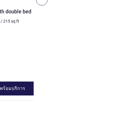
ห้องพัก
th double bed
Standard Room with twin
/
215
sq ft
2 คน สูงสุด
20
m²
/
215
sq 
เครื่องนอน
2 x เตียงแฝด
วิว:
ฝั่งเมือง
โรงแรมที่มีห้องพักมากที่สุด:
ระเบียง
ดูรายละเอียด
พร้อมบริการ
ดูความพร้อมบร
: Standard Room with double bed