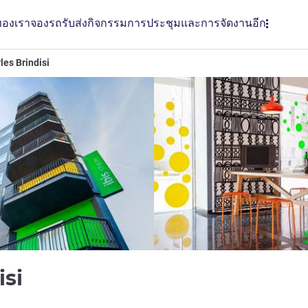
ของเรา
จองรถรับส่ง
กิจกรรม
การประชุมและการจัดงาน
อีก
yles Brindisi
3 ดาว
isi
LL)