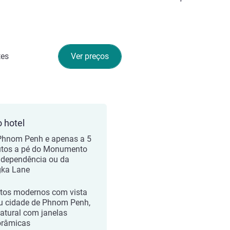
tes
Ver preços
o hotel
hnom Penh e apenas a 5
tos a pé do Monumento
ndependência ou da
ka Lane
tos modernos com vista
ou cidade de Phnom Penh,
natural com janelas
râmicas