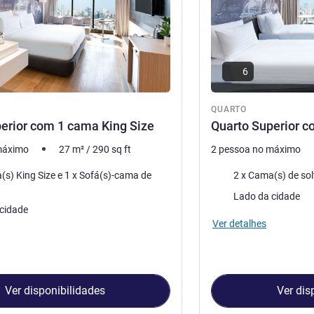
6
QUARTO
erior com 1 cama King Size
Quarto Superior c
máximo
27
m²
/
290
sq ft
2 pessoa no máximo
Cama
 Size e 1 x Sofá(s)-cama de
2 x Cama(s) de sol
Vistas:
Lado da cidade
cidade
Ver detalhes
Ver disponibilidades
Ver dis