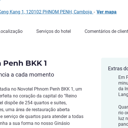
ung Keng Kang 1, 120102 PHNOM PENH, Camboja
-
Ver mapa
Localização
Serviços do hotel
Comentários de clien
 Penh BKK 1
Extras d
ância a cada momento
Em P
minu
da I
stadia no Novotel Phnom Penh BKK 1, um
Lang
rfeita no coração da capital do "Reino
l dispõe de 254 quartos e suites,
Quar
ões, uma área de restauração aberta
rio 
s e serviço de quartos para atender a todas
luz 
nha a sua forma no nosso Ginásio
pano