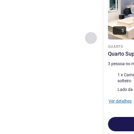
5
Anterior - Quarto
QUARTO
Quarto Sup
3 pessoa no 
Cama
1 x Cama(s) King
solteiro
Vistas:
Lado da 
Ver detalhes