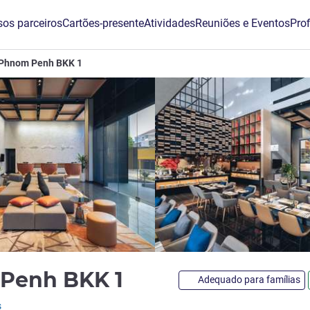
os parceiros
Cartões-presente
Atividades
Reuniões e Eventos
Prof
 Phnom Penh BKK 1
5 estrelas
 Penh BKK 1
Adequado para famílias
s