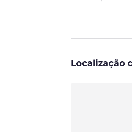
Página
1
de
4
, 
Localização 