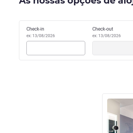
As nossas opções de al
disposição com a calorosa de
Reda ELGACHAM, Gestão hot
Reservar este hotel
Check-in
Check-out
ex: 13/08/2026
ex: 13/08/2026
Ver detalhes