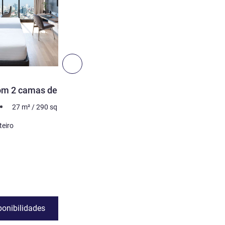
Ver detalhes
3
Seguinte - Quarto
QUARTO
om 2 camas de solteiro
Quarto Superior com 2 C
Solteiro, Vista para a Cid
27
m²
/
290
sq ft
2 pessoa no máximo
27
m²
teiro
Cama
2 x Cama(s) de solteiro
Vistas:
Lado da cidade
Ver detalhes
ponibilidades
Ver disponibili