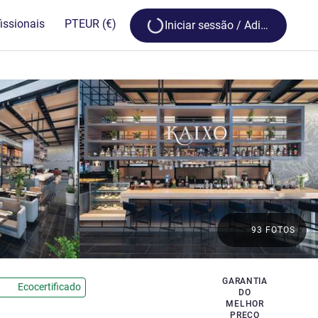
Loading...
issionais
PT
EUR
(€)
Iniciar sessão / Adira
93 FOTOS
GARANTIA
Ecocertificado
DO
MELHOR
PREÇO