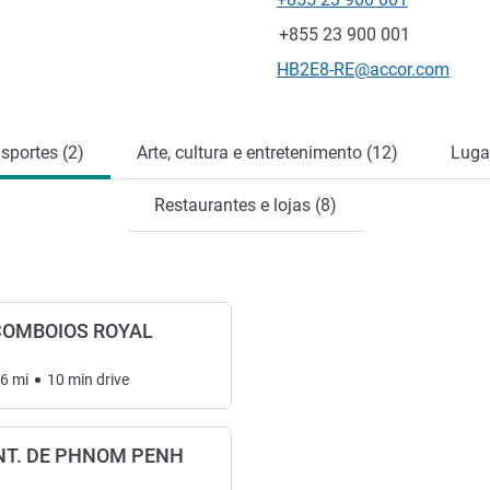
Telefone
Fax
+855 23 900 001
E-mail de contacto
HB2E8-RE@accor.com
sportes (2)
Arte, cultura e entretenimento (12)
Lugar
Restaurantes e lojas (8)
COMBOIOS ROYAL
86
mi
10
min
drive
NT. DE PHNOM PENH