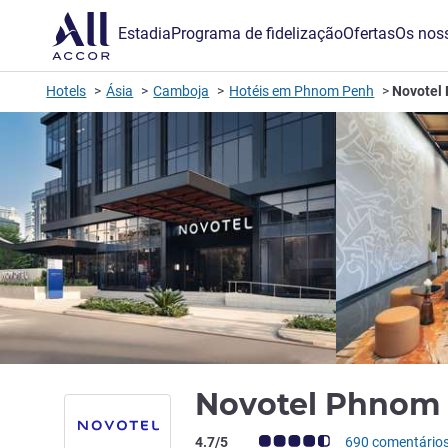
Estadia
Programa de fidelização
Ofertas
Os noss
Hotels
Ásia
Camboja
Hotéis em Phnom Penh
Novotel
Novotel Phnom
Nota clientes Avis (Classificação ALL)
4.7/5
690 comentário