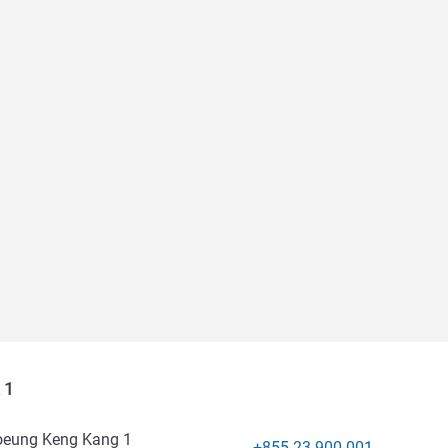
 1
 Boeung Keng Kang 1
+855 23 900 001