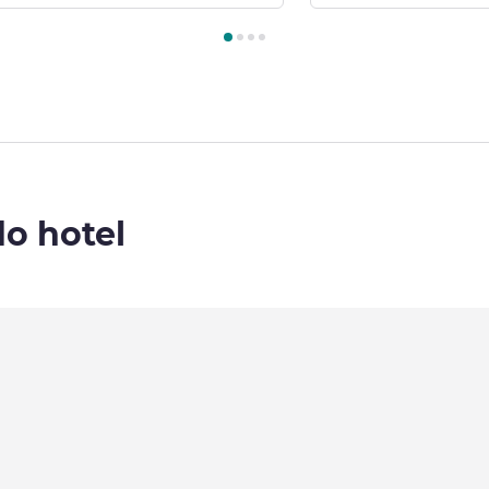
Quarto 1 : Quarto Superior com 1 cama King Size , Quarto 2 : Qu
do hotel