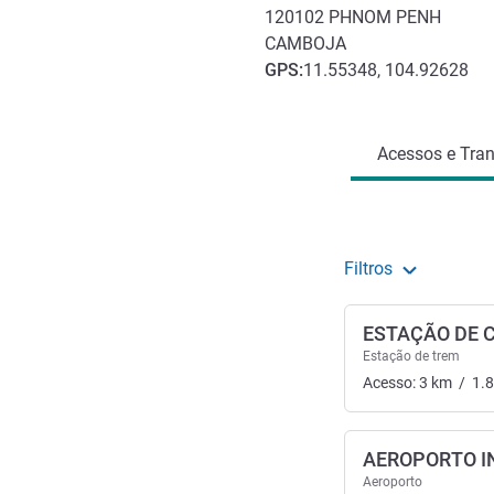
120102
PHNOM PENH
CAMBOJA
GPS
:
11.55348, 104.92628
Acesso e transporte
Acessos e Tran
Filtros
ESTAÇÃO DE 
Estação de trem
Acesso:
3
km
/
1.
AEROPORTO I
Aeroporto