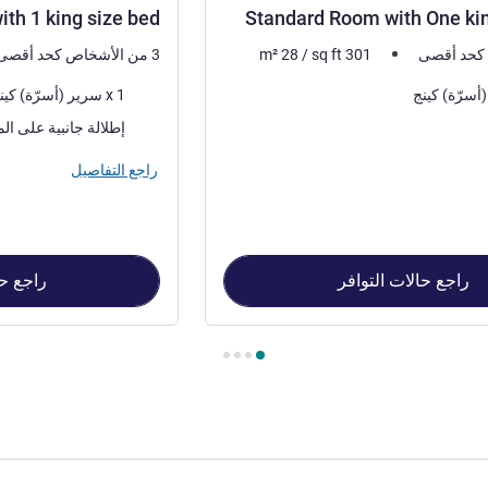
th 1 king size bed
Standard Room with One ki
301
sq ft
/
28
m²
3 من الأشخاص كحد أقصى
فرش السرير
1 x سرير (أسرّة) كينج
المناظر:
إطلالة جانبية على الم
راجع التفاصيل
راجع حالات التوافر
راجع حا
Standard Room , غرفة 2 : Superior Room with 1 king size bed