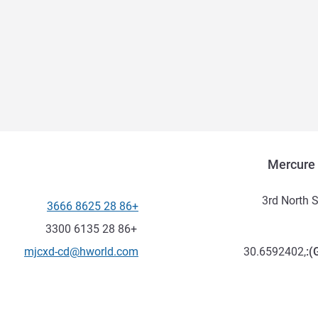
Mercure 
3rd North S
+86 28 8625 3666
الهاتف
فاكس
+86 28 6135 3300
تواصل معنا عبر البريد الإلكترون
mjcxd-cd@hworld.com
30.6592402,
):