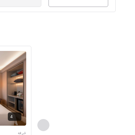
راجع التفاصيل
4
السابق - غرفة
غرفة