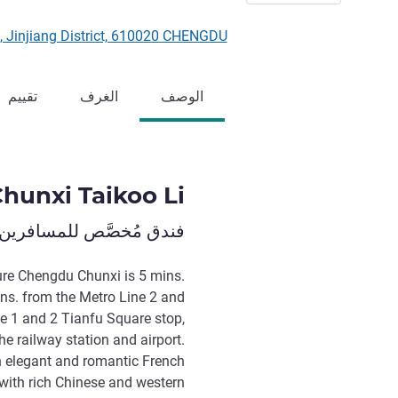
oad, Jinjiang District, 610020 CHENGDU
الوصف
الغرف
تقييم
hunxi Taikoo Li
فندق مُخصَّص للمسافرين 
ure Chengdu Chunxi is 5 mins.
ns. from the Metro Line 2 and
e 1 and 2 Tianfu Square stop,
he railway station and airport.
n elegant and romantic French
 with rich Chinese and western