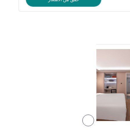
راجع التفاصيل
6
التالي - غرفة
غرفة