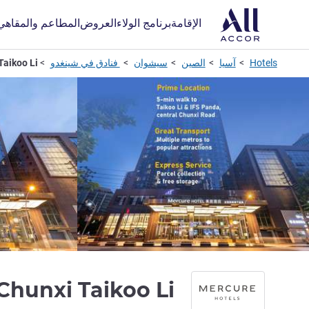
الإقامة
برنامج الولاء
العروض
المطاعم والمقاهي
Hotels
آسيا
الصين
سيشوان
فنادق في شينغدو
aikoo Li
hunxi Taikoo Li