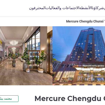
شركاؤنا
الأنشطة
الاجتماعات والفعاليات
المحترفون
Mercure Chengdu Chunxi T
4 نجوم
Mercure Chengdu C
معتمد بيئيً