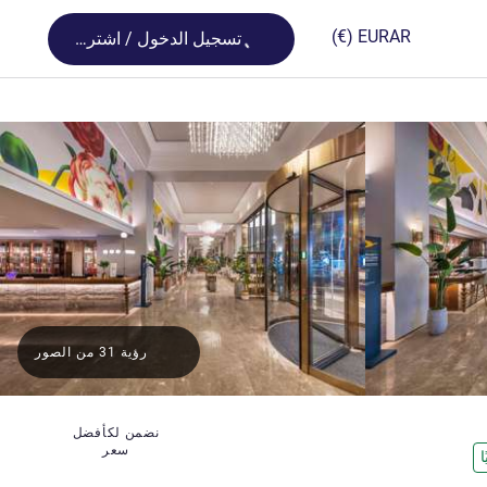
Loading...
(€)
EUR
AR
تسجيل الدخول / اشترك
رؤية 31 من الصور
نضمن لكأفضل
سعر
ا