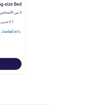
ng-size Bed
3 من الأشخاص كحد أقصى
فرش السرير
1 x سرير (أسرّة) كينج
راجع التفاصيل
الصفحة
1
من
4
, غرفة 1 :  with One king-size Bed