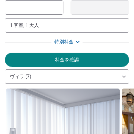
Tamouda Bay hotel)への皆様のお越しを心よりお待ちして
おります。比類なき、いつまでも心に残るひと時をお届け
します。
Hicham NAJDI ホテル経営
1 客室, 1 大人
特別料金
料金を確認
ヴィラ (7)
詳細を表示
詳細