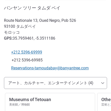
バンヤン ツリー タムダ ベイ
Route Nationale 13, Oued Negro, Pob 526
93100
タムダベイ
モロッコ
GPS
:
35.7959461, -5.3511186
+212 5396-69999
電話番号
ファックス
+212 5396-69985
Eメール
Reservations-tamoudabay@banyantree.com
アクセスと交通機関
アート、カルチャー、エンターテインメント (4)
Museums of Tetouan
Other
美術館／博物館
芸術と