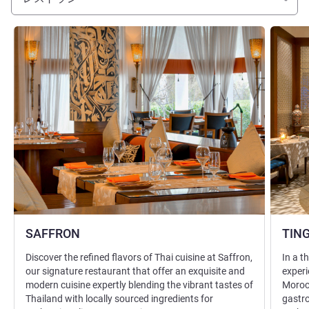
詳細を表示
詳細を表
SAFFRON
TIN
Discover the refined flavors of Thai cuisine at Saffron,
In a 
our signature restaurant that offer an exquisite and
experi
modern cuisine expertly blending the vibrant tastes of
Morocc
Thailand with locally sourced ingredients for
gastr