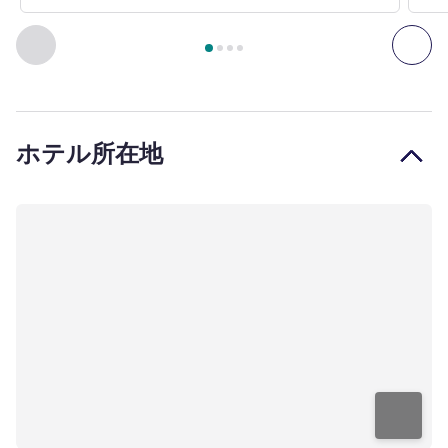
4
ページ中
1
ページ
, ヴィラ 1 : ウェルネスサンクチュアリプ
前に戻る - ヴィラ
次へ
ホテル所在地