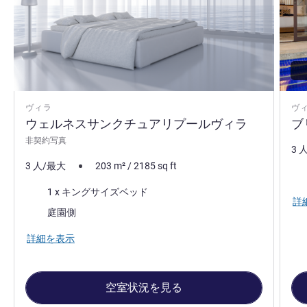
ヴィラ
ヴ
ウェルネスサンクチュアリプールヴィラ
ブ
非契約写真
3 
3 人/最大
203
m²
/
2185
sq ft
寝
寝具
1 x キングサイズベッド
詳
ビュー:
庭園側
詳細を表示
空室状況を見る