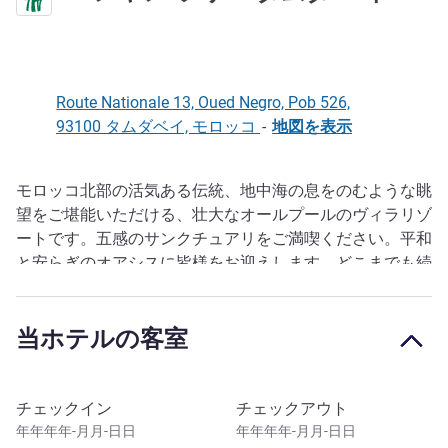
Route Nationale 13, Oued Negro, Pob 526,
93100 タムダベイ, モロッコ
-
地図を表示
モロッコ北部の活気ある伝統、地中海の息をのむような眺
説明
望をご堪能いただける、壮大なオールプールのヴィラリゾ
ートです。五感のサンクチュアリをご満喫ください。平和
と安らぎのオアシスに皆様をお迎えします。どこまでも続
く空間と自然との深いつながりに恵まれたビーチフロント
のリゾートをぜひご利用ください。プライベートプール付
当ホテルの客室
きの洗練されたヴィラ、多彩な味をお楽しみいただける5
つのレストラン、豪華なウェルネス スパ パビリオンが、
閑静で洗練された空間をお届けします。
このホテルを予約
チェックイン
チェックアウト
バンヤンツリータムダベイホテル(Banyan Tree
年年年年-月月-日日
年年年年-月月-日日