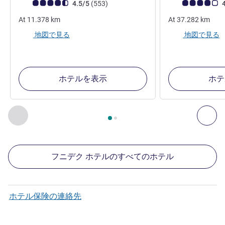
お客さまの声 (確認済みレビュー アコーホテルズ)
件のレビュー
お客さまの声 (確
4.5/5
(553
)
4
At
11.378
km
At
37.282
km
地図で見る
地図で見る
ホテルを表示
ホテ
2
ページ中
1
ページ
, 周辺の他の施設 1 :, 周辺の他の施設 2 :,
前に戻る - 周辺の他の施設
次へ
フニデク ホテルのすべてのホテル
ホテル保険の連絡先