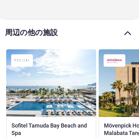
周辺の他の施設
Sofitel Tamuda Bay Beach and
Mövenpick Ho
5 つ星
Spa
Malabata Tan