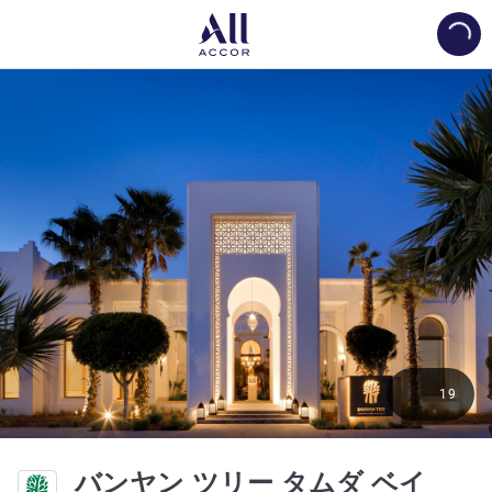
Load
19
5 つ
バンヤン ツリー タムダ ベイ