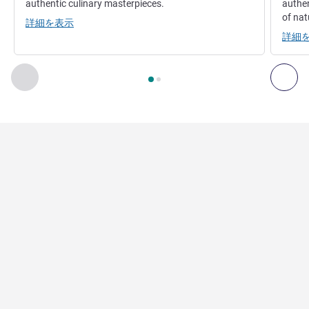
authentic culinary masterpieces.
authe
of nat
詳細を表示
詳細
2
ページ中
1
ページ
, レストラン 1 : SAFFRON , レストラン 2 :
前に戻る - レストラン
次へ