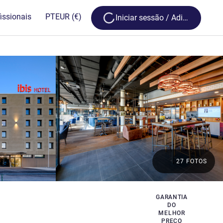
Loading...
issionais
PT
EUR
(€)
Iniciar sessão / Adira
27 FOTOS
GARANTIA
DO
MELHOR
PREÇO