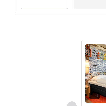
Nadine Will, Gestão hoteleira
Ver detalhes
4
Anterior - Quarto