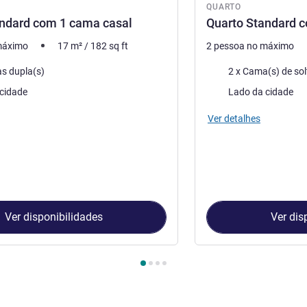
QUARTO
andard com 1 cama casal
Quarto Standard c
máximo
17
m²
/
182
sq ft
2 pessoa no máximo
Cama
s dupla(s)
2 x Cama(s) de sol
Vistas:
cidade
Lado da cidade
Ver detalhes
Ver disponibilidades
Ver dis
Quarto 1 : Quarto Standard com 1 cama casal , Quarto 2 : Quart