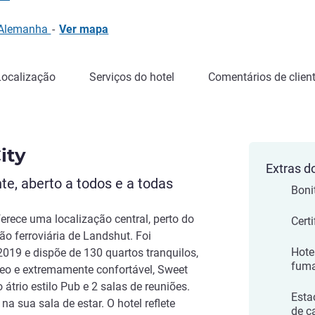
 Alemanha
-
Ver mapa
Localização
Serviços do hotel
Comentários de clien
ity
Extras d
te, aberto a todos e a todas
Boni
ferece uma localização central, perto do
Cert
ção ferroviária de Landshut. Foi
Hote
019 e dispõe de 130 quartos tranquilos,
fum
o e extremamente confortável, Sweet
o átrio estilo Pub e 2 salas de reuniões.
Esta
 na sua sala de estar. O hotel reflete
de c