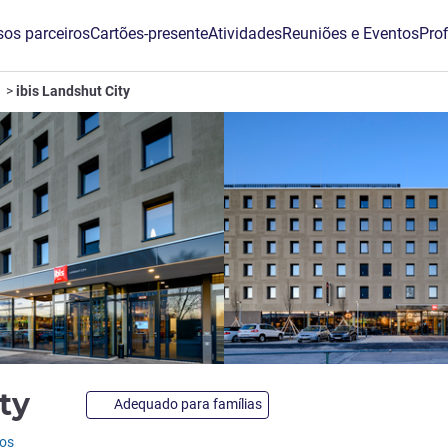
os parceiros
Cartões-presente
Atividades
Reuniões e Eventos
Prof
ibis Landshut City
3 estrelas
ity
Adequado para famílias
ios