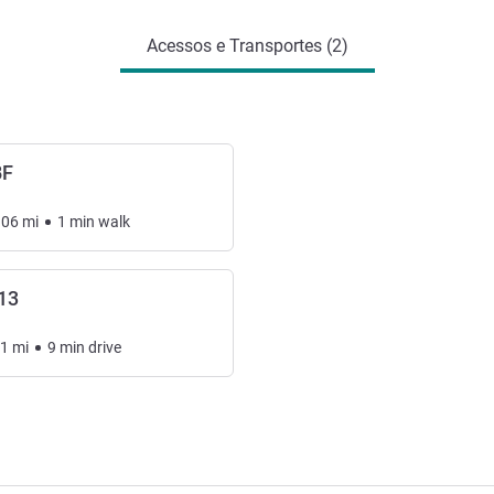
Acessos e Transportes (2)
BF
.06
mi
1
min
walk
13
11
mi
9
min
drive