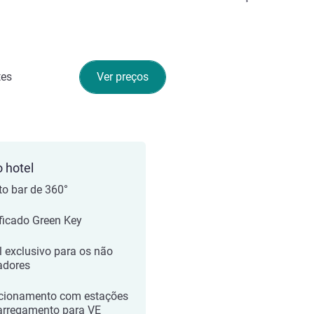
tes
Ver preços
o hotel
to bar de 360°
ificado Green Key
l exclusivo para os não
adores
cionamento com estações
arregamento para VE