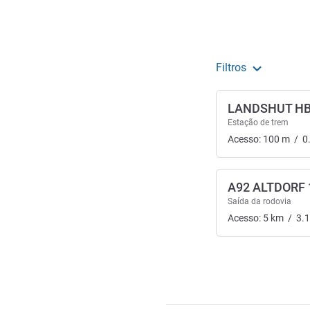
Filtros
LANDSHUT H
Estação de trem
Acesso:
100
m
/
0
A92 ALTDORF 
Saída da rodovia
Acesso:
5
km
/
3.