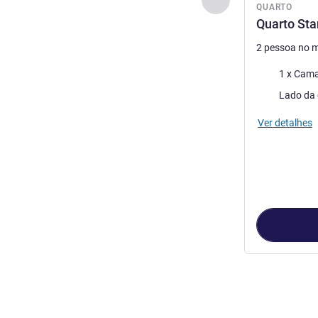
QUARTO
Quarto St
2 pessoa no 
Cama
1 x Cama
Vistas:
Lado da 
Ver detalhes
Página
1
de
4
, 