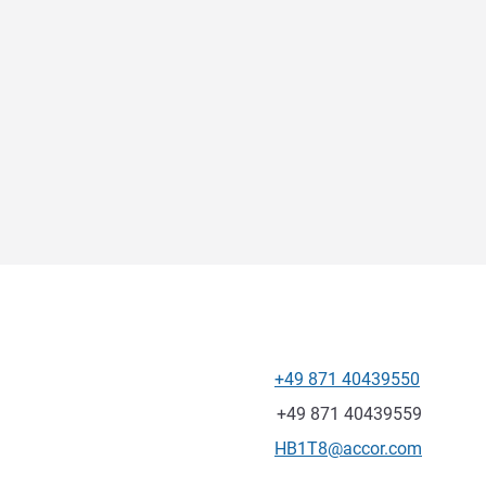
+49 871 40439550
Telefone
Fax
+49 871 40439559
E-mail de contacto
HB1T8@accor.com