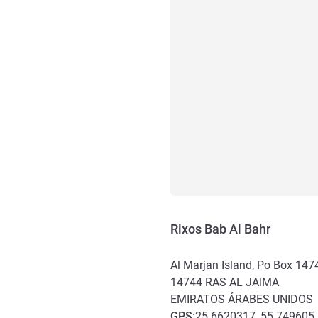
Rixos Bab Al Bahr
Al Marjan Island, Po Box 147
14744
RAS AL JAIMA
EMIRATOS ÁRABES UNIDOS
GPS
:
25.6620317, 55.749605