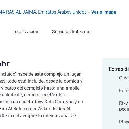
4744 RAS AL JAIMA, Emiratos Árabes Unidos
-
Ver el mapa
Localización
Servicios hoteleros
ahr
Extras de
incluido" hace de este complejo un lugar
Gast
es, todo está incluido, desde la comida y
s y bares del complejo hasta una amplia
Entr
etenimiento, como e spectáculos
música en directo, Rixy Kids Club, spa y un
Rixy
 Bab Al Bahr está a 25 km de Ras Al
peq
70 km del aeropuerto internacional de
Playa