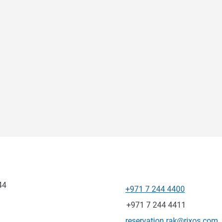
44
+971 7 244 4400
Teléfono
Fax
+971 7 244 4411
Correo electrónico de conta
reservation.rak@rixos.com