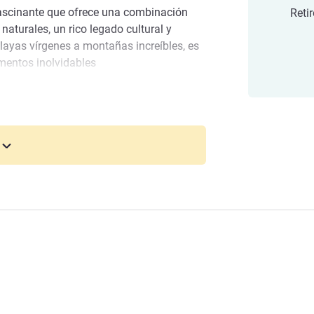
fascinante que ofrece una combinación
Reti
 naturales, un rico legado cultural y
layas vírgenes a montañas increíbles, es
omentos inolvidables
Bahr, un lugar en el que la diversión en
 Nuestro complejo de playa ofrece
odas las edades. Disfrute de una estancia
s y alegría.
a