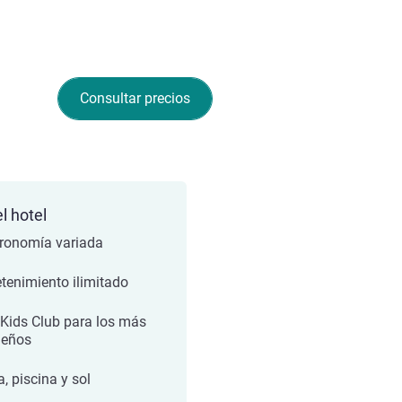
Consultar precios
l hotel
ronomía variada
etenimiento ilimitado
 Kids Club para los más
ueños
, piscina y sol