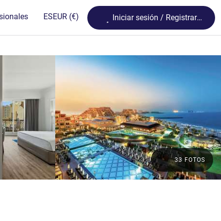
Loading...
sionales
ES
EUR
(€)
Iniciar sesión / Registrarse
33 FOTOS