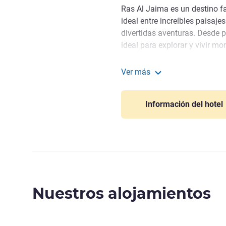
Ras Al Jaima es un destino 
ideal entre increíbles paisajes
divertidas aventuras. Desde p
ideal para explorar y vivir m
Bienvenido al Rixos Bab Al 
Ver más
familia es la piedra angular.
Rixos Bab Al Bahr
diferentes actividades para t
Información del hotel
inolvidable repleta de sonrisa
Ozgur Cireli, Gestión hoteler
Nuestros alojamientos