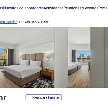
as
Nuestros colaboradores
Actividades
Reuniones y eventos
Profe
ima Hoteles
Rixos Bab Al Bahr
5 estrellas
ahr
Ideal para familias
de ALL)