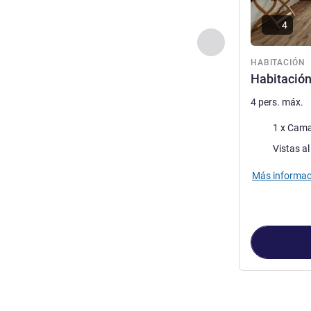
4
Anterior - Habitaci
HABITACIÓN
Habitación
4 pers. máx.
Ropa de cam
1 x Cama
Views :
Vistas al
Más informac
Página
1
de
3
, 