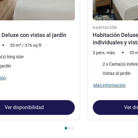
3
ón
HABITACIÓN
 Deluxe con vistas al jardín
Habitación Delux
individuales y vist
35
m²
/
376
sq ft
3 pers. máx.
35
m
a
(s) king size
Ropa de cama
2 x Cama(s) indivi
 jardín
Views :
Vistas al jardín
ión
Más información
Ver disponibilidad
Ver di
Habitación 1 : Habitación Deluxe con vistas al jardín , Habitación