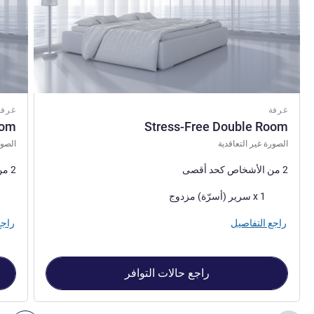
غرفة
غرفة
oom
Stress-Free Double Room
الصورة غير التعاقدية
الصور
2 من الأشخاص كحد أقصى
2 من الأشخاص كحد أقصى
فرش السرير
فرش 
1 x سرير (أسرّة) مزدوج
راجع التفاصيل
راجع
راجع حالات التوافر