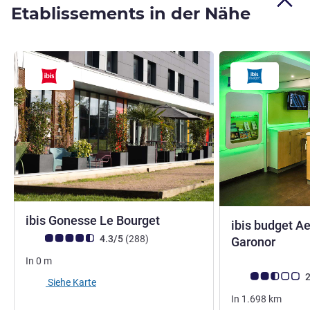
Etablissements in der Nähe
3 Sterne
ibis Gonesse Le Bourget
ibis budget Ae
Note Kundenmeinungen (Bewertung ALL)
Bewertungen
4.3/5
(288
)
0 Ster
Garonor
In
0
m
Note Kundenmein
2
Siehe Karte
In
1.698
km