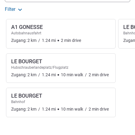
Filter
A1 GONESSE
LE 
Autobahnausfahrt
Bahnh
Zugang:
2
km
/
1.24
mi
2
min
drive
Zugan
LE BOURGET
Hubschrauberlandeplatz/Flugplatz
Zugang:
2
km
/
1.24
mi
10
min
walk
/
2
min
drive
LE BOURGET
Bahnhof
Zugang:
2
km
/
1.24
mi
10
min
walk
/
2
min
drive