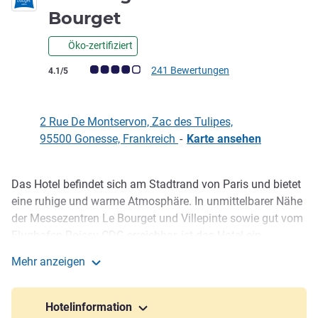
2 Sterne
Bourget
Öko-zertifiziert
Note Kundenmeinungen (Bewertung ALL)
241 Bewertungen
4.1/5
2 Rue De Montservon, Zac des Tulipes,
95500 Gonesse, Frankreich
-
Karte ansehen
Das Hotel befindet sich am Stadtrand von Paris und bietet
Beschreibung
eine ruhige und warme Atmosphäre. In unmittelbarer Nähe
der Messezentren Le Bourget und Villepinte sowie gut vom
Flughafen Roissy CDG erreichbar, ist das Hotel ein
wichtiger Knotenpunkt für Messen und Veranstaltungen.
Mehr anzeigen
Genießen Sie unsere Sonnenterrasse sowie schöne
ibis budget Gonesse Le Bourget
einladende Bereiche mit Bar- und Snackoptionen - perfekt
für Entspannung oder Arbeit.
Hotelinformation