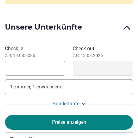
Kombinieren Sie professionelle Effizienz und
Entspannungsmomente im ibis budget Gonesse Le
Bourget.
Unsere Unterkünfte
Samir MOULOUDI, Hotel Direktion
Dieses Hotel buchen
Check-in
Check-out
z.B: 13.08.2026
z.B: 13.08.2026
1 zimmer, 1 erwachsene
Sondertarife
Preise anzeigen