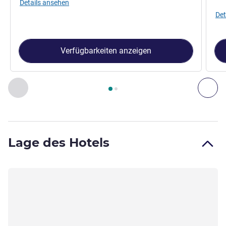
Details ansehen
Det
Verfügbarkeiten anzeigen
Seite
1
von
2
, Zimmer 1 : Standardzimmer mit einem Doppelbet
Zurück - Zimmer
Wei
Lage des Hotels