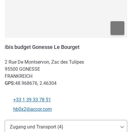
ibis budget Gonesse Le Bourget
2 Rue De Montservon, Zac des Tulipes
95500
GONESSE
FRANKREICH
GPS
:
48.968676, 2.46304
+33 1 39 33 78 51
Tel
Kontakt-E-Mail
hb0x2@accor.com
Erreichbarkeit und Anbindung
Zugang und Transport (4)