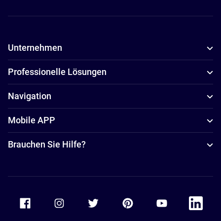
Unternehmen
Professionelle Lösungen
Navigation
Mobile APP
Brauchen Sie Hilfe?
Accor Facebook
Accor Instagram
Accor Twitter
Accor Pinterest
Accor Youtube
Accor Li