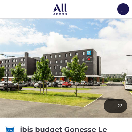
Load
22
ibis budget Gonesse Le