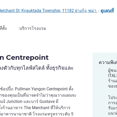
erchant St, Kyauktada Township, 11182 ย่างกุ้ง, พม่า
-
ดูแผนที่
ที่ตั้ง
บริการโรงแรม
n Centrepoint
ความพิเ
ตัวกับทุกไลฟ์สไตล์ ทั้งธุรกิจและ
ผู้ช
ITAL
ร้านอ
ของย่
้อปปิ้ง: Pullman Yangon Centrepoint ตั้ง
พักของคุณเป็นที่น่าจดจำไม่ว่าคุณวางแผนจะ
โปรแ
านจ์ Junction และบาร์ Gustave มี
การอ
้งร้านอาหาร The Merchant ที่ให้บริการ
รับแ
แนว
ุฟเฟต์อาหารนานาชาติ โรงแรมหรูหราระดับ 5