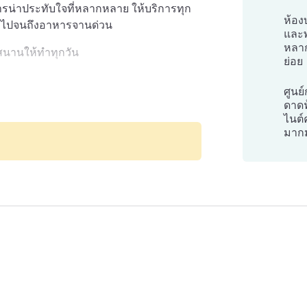
ารน่าประทับใจที่หลากหลาย ให้บริการทุก
ห้อง
ใหญ่ไปจนถึงอาหารจานด่วน
และพ
หลา
ุกสนานให้ทำทุกวัน
ย่อย
ุดในเมียนมาร์ มีสถาปัตยกรรมจากอาณานิคม
ศูนย
ละเจดีย์ศาสนาพุทธ เลือกพักที่โรงแรม
ดาด
ับจุดหมายปลายทางในวันหยุดที่ดีที่สุด
oint
ไนต์
์ของวัฒนธรรมในเมียนมาร์
มากม
ngon Centrepoint โรงแรมที่ผสมผสานวิถีชีวิต
gon Centrepoint ตั้งอยู่ในทำเลที่จะทำให้
จำสำหรับการเดินทางเพื่อธุรกิจ การพักผ่อน
ใดในเมียนมาร์