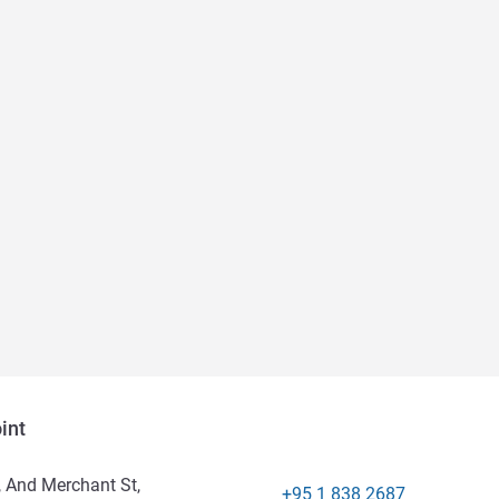
int
 And Merchant St,
+95 1 838 2687