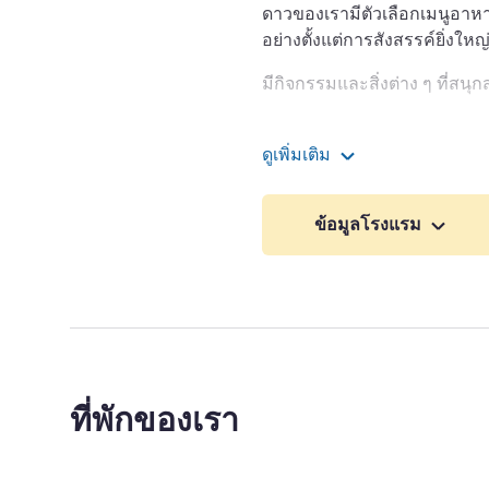
ดาวของเรามีตัวเลือกเมนูอาห
อย่างตั้งแต่การสังสรรค์ยิ่ง
มีกิจกรรมและสิ่งต่าง ๆ ที่สน
ย่างกุ้งเป็นเมืองที่ใหญ่ที่ส
อังกฤษ สิ่งปลูกสร้างทันสมัยแ
ดูเพิ่มเติม
หรูหราของเราแล้วคุณจะได้พบก
Pullman Yangon Centrep
สำหรับการสัมผัสประสบการณ
ข้อมูลโรงแรม
ยินดีต้อนรับสู่ Pullman Ya
เข้ากับการออกแบบ Pullman Yan
การเข้าพักของคุณเป็นที่น่าจด
หรือไม่ว่าคุณวางแผนจะทำสิ่ง
ฝ่ายบริหารโรงแรม
ที่พักของเรา