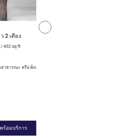
4
ถัดไป - ห้องพัก
ห้องพัก
ยว 2 เตียง
ห้องดีลักซ์ สิทธิ์เข้าใช้เลาน
เตียง
/
452
sq ft
3 คน สูงสุด
42
m²
/
452
sq 
เครื่องนอน
1 x เตียงใหญ่
ฝั่งเมือง หรือ วิวสวนสาธารณะ หรือ ฝั่งแม่น้ำ
ดูรายละเอียด
พร้อมบริการ
ดูความพร้อมบร