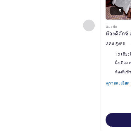
5
ก่อนหน้า - ห้องพัก
ห้องพัก
ห้องดีลักซ์ 
3 คน สูงสุด
เครื่องนอน
1 x เตียง
วิว:
ห้องที่เข้
ดูรายละเอียด