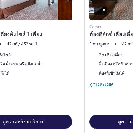
5
ห้องพัก
เตียงคิงไซส์ 1 เตียง
ห้องดีลักซ์ เตียงเดี่
42
m²
/
452
sq ft
3 คน สูงสุด
42
m²
เครื่องนอน
คิงไซส์
2 x เตียงเดี่ยว
วิว:
ฝั่งเมือง หรือ ฝั่งสวน หรือ ฝั่งแม่น้ำ
าถึงได้
ห้องที่เข้าถึงได้
ดูรายละเอียด
ดูความพร้อมบริการ
ดูความ