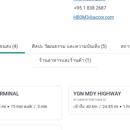
โทรศัพท์
แฟกซ์
+95 1 838 2687
อีเมลติดต่อ
HB0M3@accor.com
นส่ง (4)
ศิลปะ วัฒนธรรม และความบันเทิง (5)
สถาน
ร้านอาหารและร้านค้า (1)
ERMINAL
YGN MDY HIGHWAY
ทางออกจากทางหลวง
5
mi
15
min
walk
/
5
min
เข้าถึง:
40
km
/
24.85
mi
1
h