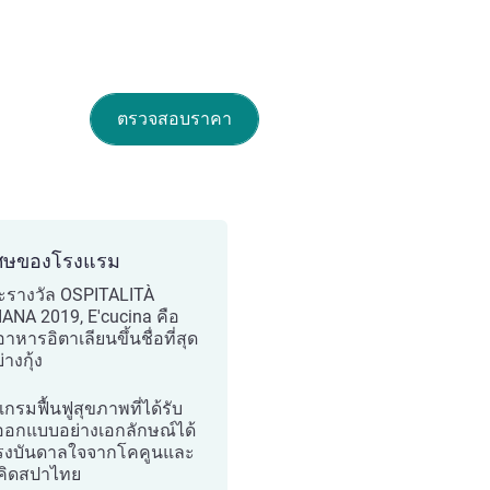
ตรวจสอบราคา
ศษของโรงแรม
นะรางวัล OSPITALITÀ
IANA 2019, E'cucina คือ
าหารอิตาเลียนขึ้นชื่อที่สุด
างกุ้ง
กรมฟื้นฟูสุขภาพที่ได้รับ
อกแบบอย่างเอกลักษณ์ได้
รงบันดาลใจจากโคคูนและ
คิดสปาไทย