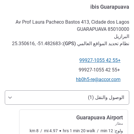
ibis Guarapuava
Av Prof Laura Pacheco Bastos 413, Cidade dos Lagos
GUARAPUAVA
85010000
البرازيل
نظام تحديد المواقع العالمي (
GPS
):
-25.350616, -51.482683
+55 42 99927-1055
الهاتف
فاكس
+55 42 99927-1055
تواصل معنا عبر البريد الإلكتروني
hb0h5-re@accor.com
الوصول والتنقل
الوصول والنقل (1)
Guarapuava Airport
مطار
ولوج:
12
min
/
walk
20
min
1
hrs
4.97
mi
/
8
km