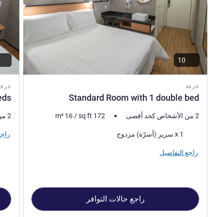
10
غرفة
غرفة
eds
Standard Room with 1 double bed
2 من الأشخاص كحد أقصى
172
sq ft
/
16
m²
2 من الأشخاص كحد أقصى
فرش السرير
راجع
1 x سرير (أسرّة) مزدوج
راجع التفاصيل
راجع حالات التوافر