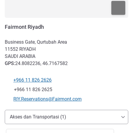
Fairmont Riyadh
Business Gate, Qurtubah Area
11552
RIYADH
SAUDI ARABIA
GPS
:
24.8082236, 46.7167582
+966 11 826 2626
Telepon
Fax
+966 11 826 2625
Email kontak
RIY.Reservations@Fairmont.com
Akses dan Transportasi
Akses dan Transportasi (1)