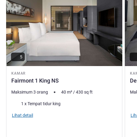
5
KAMAR
KA
Fairmont 1 King NS
De
Maksimum 3 orang
40
m²
/
430
sq ft
Mak
Selimut
Sel
1 x Tempat tidur king
Lihat detail
Lih