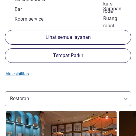
kursi
Sarapan
Bar
roda
Ruang
Room service
rapat
Lihat semua layanan
Tempat Parkir
Aksesibilitas
Restoran
Lihat detail
Lihat det