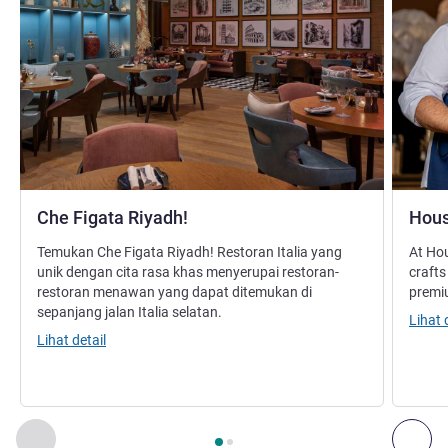
Che Figata Riyadh!
Hous
Temukan Che Figata Riyadh! Restoran Italia yang
At Hou
unik dengan cita rasa khas menyerupai restoran-
crafts
restoran menawan yang dapat ditemukan di
premiu
sepanjang jalan Italia selatan.
Lihat 
Lihat detail
Halaman
1
dari
2
, Restoran 1 : Che Figata Riyadh! , Restoran 
Sebelumnya - Restoran
Ber