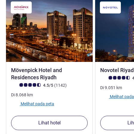
Mövenpick Hotel and
Novotel Riya
bintang 5
Residences Riyadh
Catatan tamu Avis
4
Catatan tamu Avis (Peringkat ALL)
ulasan
4.5/5
(1142
)
Di
9.051
km
Di
8.068
km
Melihat pada
Melihat pada peta
Lihat hotel
Lih