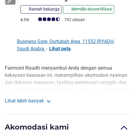
Ramah keluarga
Memiliki ekosertifikasi
Catatan tamu Avis (Peringkat ALL)
792 ulasan
4.7/5
Business Gate, Qurtubah Area, 11552 RIYADH,
Saudi Arabia
-
Lihat peta
Fairmont Riyadh menyambut Anda dengan semua
Deskripsi
kekayaan kawasan ini, menampilkan akomodasi nyaman
dan dekorasi menawan, fasilitas pertemuan canggih, dan
layanan tak tertandingi di ruang modern yang memadukan
desain metropolitan dan Timur Tengah yang anggun.
Lihat lebih banyak
Terletak di Business Gate, 15 menit dari bandara dan 20
Fairmont Riyadh
menit dari pusat kota, 298 kamar dan suite, dengan 5
pilihan tempat bersantap mengesankan, Lounge Ladies,
Akomodasi kami
spa dan gym Fairmont, termasuk kolam renang dalam-
ruang.