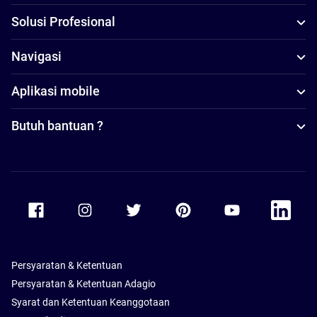
Solusi Profesional
Navigasi
Aplikasi mobile
Butuh bantuan ?
Accor Facebook
Accor Instagram
Accor Twitter
Accor Pinterest
Accor Youtube
Accor Li
Persyaratan & Ketentuan
Persyaratan & Ketentuan Adagio
Syarat dan Ketentuan Keanggotaan