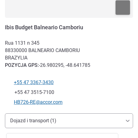
Ibis Budget Balneario Camboriu
Rua 1131 n 345
88330000
BALNEARIO CAMBORIU
BRAZYLIA
POZYCJA
GPS
:
-26.980295, -48.641785
+55 47 3367-3430
Telefon
Faks
+55 47 3515-7100
Kontaktowy adres e-mail
HB726-RE@accor.com
Dojazd i transport
Dojazd i transport (1)