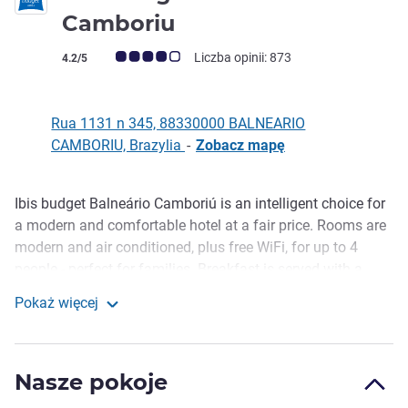
2 gwiazdki
Camboriu
Ocena klientów (Ocena ALL)
Liczba opinii: 873
4.2/5
Rua 1131 n 345, 88330000 BALNEARIO
CAMBORIU, Brazylia
-
Zobacz mapę
Ibis budget Balneário Camboriú is an intelligent choice for
Opis
a modern and comfortable hotel at a fair price. Rooms are
modern and air conditioned, plus free WiFi, for up to 4
people - perfect for families. Breakfast is served with a
selection of bread, fruit and cold drinks. 24-hour bar with
Pokaż więcej
drinks and snacks. Ibis Balneário Camboriú also has a
Ibis Budget Balneario Camboriu
rooftop pool with its must-see view of the city.
Not sure what to do in Balneário Camboriú? Start with the
Nasze pokoje
Morro do Careca Tourist Complex, with privileged views at