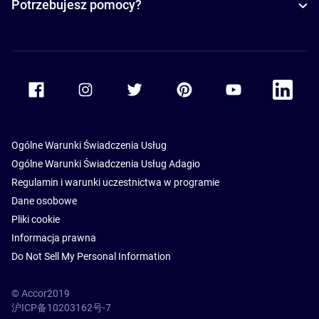
Potrzebujesz pomocy?
Accor Facebook
Accor Instagram
Accor Twitter
Accor Pinterest
Accor Youtube
Accor Li
Ogólne Warunki Świadczenia Usług
Ogólne Warunki Świadczenia Usług Adagio
Regulamin i warunki uczestnictwa w programie
Dane osobowe
Pliki cookie
Informacja prawna
Do Not Sell My Personal Information
© Accor2019
沪ICP备10203162号-7