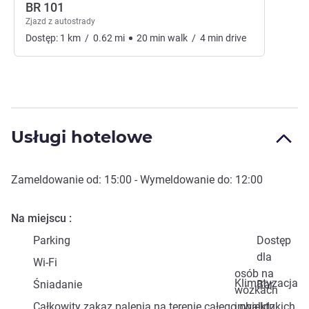
BR 101
Zjazd z autostrady
Dostęp:
1
km
/
0.62
mi
20
min
walk
/
4
min
drive
Usługi hotelowe
Zameldowanie od:
15:00
- Wymeldowanie do:
12:00
Na miejscu
Parking
Dostęp
dla
Wi-Fi
osób na
Klimatyzacja
Śniadanie
Bar
wózkach
Całkowity zakaz palenia na terenie całego obiektu
inwalidzkich