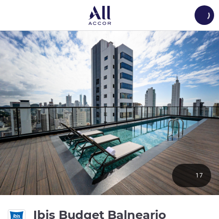
Load
17
Ibis Budget Balneario