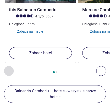
3 gwiazdki
ibis Balneario Camboriu
Mercure Camb
Ocena klientów (Ocena ALL)
Liczba opinii
Ocena klientów (
4.5/5
(868
)
4
Odległość
177
m
Odległość
1.199
Zobacz na mapie
Zobacz na m
Zobacz hotel
Zoba
Strona
1
z
2
, Inne nasze placówki w pobliżu 1 :, Inne nasze pl
Poprzedni - Inne nasze placówki w pobliżu
Nas
Balneario Camboriu — hotele - wszystkie nasze
hotele