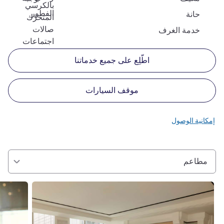
بالكرسي
الفطور
حانة
المتحرّك
صالات
خدمة الغرف
اجتماعات
اطّلِع على جميع خدماتنا
موقف السيارات
إمكانية الوصول
مطاعم
راجع التفاصيل
راجع التفا