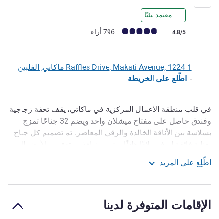
معتمد بيئيًا
ملاحظة أراء العملاء (رأي ALL)
796 أراء
4.8/5
1 Raffles Drive, Makati Avenue, 1224 ماكاتي, الفلبين
-
اطّلع على الخريطة
في قلب منطقة الأعمال المركزية في ماكاتي، يقف تحفة زجاجية
الوصف
وفندق حاصل على مفتاح ميشلان واحد ويضم 32 جناحًا تمزج
بسلاسة بين الأناقة الخالدة والرقي المعاصر. تم تصميم كل جناح
بعناية فائقة ليوفر ملاذًا هادئًا ويتميز بنوافذ ممتدة من الأرض إلى
السقف تؤطر مناظر خلابة لمدينة ماكاتي. بالنسبة لأولئك الذين
اطّلِع على المزيد
يقيمون لفترة أطول في مانيلا، يعتبر رافلز ريزيدنسز ماكاتي
Raffles Makati
المكان المثالي للعيش فيه بفضل مساحاته المصممة بشكل
استثنائي للحياة اليومية.
الإقامات المتوفرة لدينا
A 5-star luxury all-suite hotel in Makati City's central