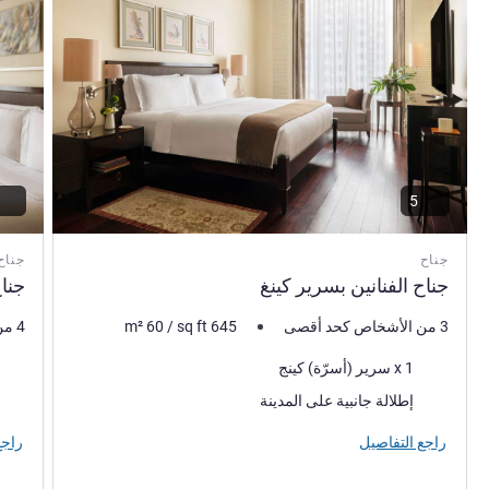
5
جناح
جناح
جناح الفنانين بسرير كينغ
جنا
3 من الأشخاص كحد أقصى
645
sq ft
/
60
m²
4 من الأشخاص كحد أقصى
فرش السرير
فرش 
1 x سرير (أسرّة) كينج
المناظر:
المنا
إطلالة جانبية على المدينة
راجع التفاصيل
راجع