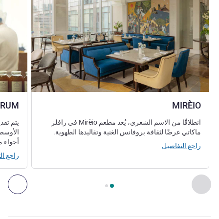
TRUM
MIRÈIO
انطلاقًا من الاسم الشعري، يُعد مطعم Mirèio في رافلز
يتم تقد
ماكاتي عرضًا لثقافة بروفانس الغنية وتقاليدها الطهوية.
الأوسط 
أجواء م
راجع التفاصيل
راجع ال
الصفحة
1
من
2
, المطعم 1 : MIRÈIO , المطعم 2 : SPECTRUM
السابق - المطعم
التال