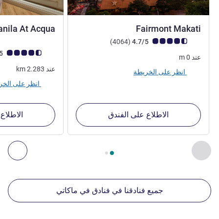
5 نجوم
anila At Acqua
Fairmont Makati
4 نجوم
ملاحظة أراء العملاء (رأي ALL)
أراء
)
(4064
4.7/5
ملاحظة أراء العملاء (رأي
4.3/5
عند
0
m
عند
2.283
km
انظر على الخريطة
انظر على الخريطة
الاطلاع على الفندق
الاطلاع
الصفحة
1
من
2
, منشآتنا الأخرى القريبة 1 :, منشآتنا الأخرى القريبة 2 :, منشآتنا الأخرى القريبة 3 :, منشآتنا الأخرى القريبة 4 :
السابق - منشآتنا الأخرى القريبة
التال
جميع فنادقنا في فنادق في ماكاتي