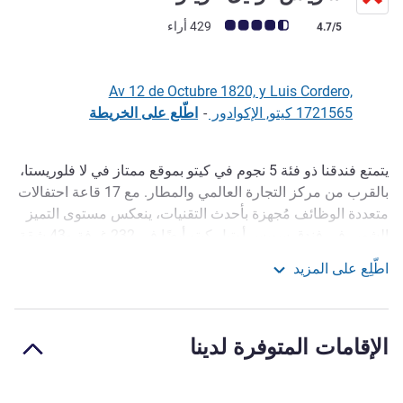
ملاحظة أراء العملاء (رأي ALL)
429 أراء
4.7/5
Av 12 de Octubre 1820, y Luis Cordero,
1721565 كيتو, الإكوادور
-
اطّلع على الخريطة
يتمتع فندقنا ذو فئة 5 نجوم في كيتو بموقع ممتاز في لا فلوريستا،
الوصف
بالقرب من مركز التجارة العالمي والمطار. مع 17 قاعة احتفالات
متعددة الوظائف مُجهزة بأحدث التقنيات، ينعكس مستوى التميز
الشهير في فندق سويس أوتيل كيتو أيضًا في 232 غرفة و43 شقة
تنفيذية مع مطابخ كاملة، مما يوفر تصميمًا حصريًا.
اطّلِع على المزيد
سويس أوتيل كويتو
Aprovecha tu estadía en el lugar más privilegiado de Quito,
perfecto para descanso o recreación. Declarado por la
UNESCO como patrimonio de la humanidad, cuenta con
الإقامات المتوفرة لدينا
mercados y lugares de entretenimiento y diversión, como el
Mall El Jardin. Enjoy your stay in the most privileged place
in Quito, perfect for rest or recreation. Declared by UNESCO