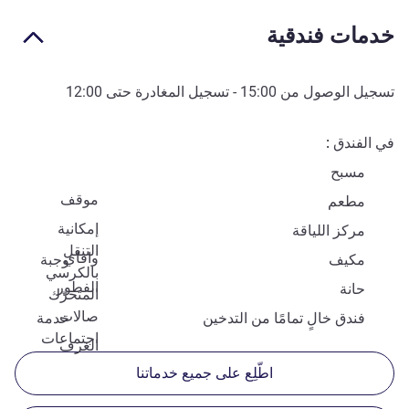
خدمات فندقية
تسجيل الوصول من
15:00
- تسجيل المغادرة حتى
12:00
في الفندق
مسبح
موقف
مطعم
إمكانية
مركز اللياقة
التنقل
وافاي
مكيف
وجبة
بالكرسي
الفطور
حانة
المتحرّك
صالات
فندق خالٍ تمامًا من التدخين
خدمة
اجتماعات
الغرف
اطّلِع على جميع خدماتنا