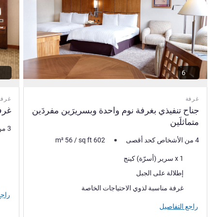
6
غرفة
غرفة
جناح تنفيذي بغرفة نوم واحدة وبسريرَين مفردَين
غرف
متماثلَين
3 من الأشخاص كحد أقصى
4 من الأشخاص كحد أقصى
602
sq ft
/
56
m²
فرش 
فرش السرير
1 x سرير (أسرّة) كينج
المنا
المناظر:
إطلالة على الجبل
غرفة مناسبة لذوي الاحتياجات الخاصة
راجع
راجع التفاصيل