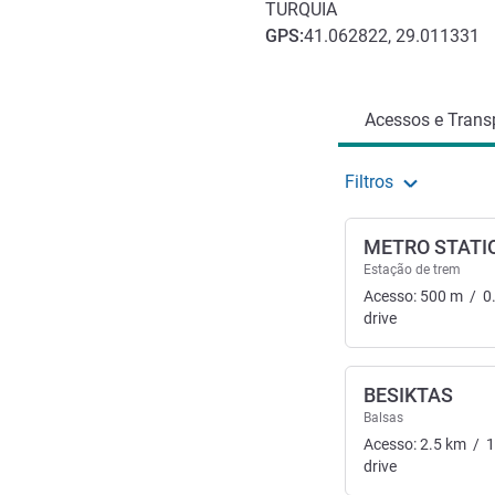
TURQUIA
GPS
:
41.062822, 29.011331
Acesso e transporte
Acessos e Transp
Filtros
METRO STATI
Estação de trem
Acesso:
500
m
/
0
drive
BESIKTAS
Balsas
Acesso:
2.5
km
/
1
drive