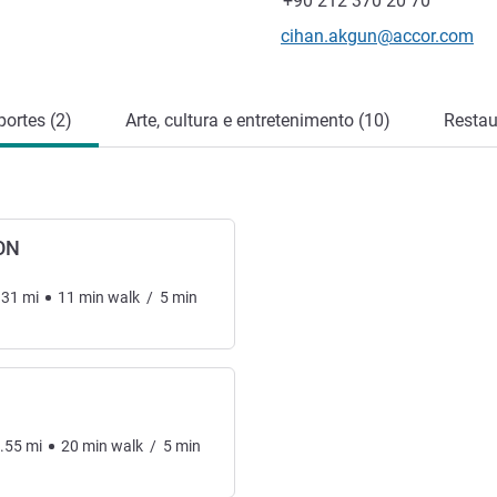
+90 212 370 20 70
E-mail de contacto
cihan.akgun@accor.com
ortes (2)
Arte, cultura e entretenimento (10)
Restau
ON
.31
mi
11
min
walk
/
5
min
.55
mi
20
min
walk
/
5
min