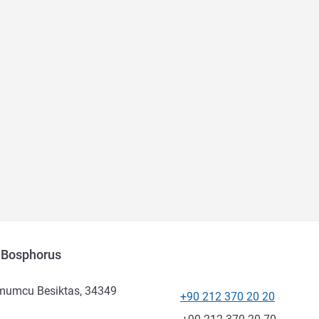
 Bosphorus
lmumcu Besiktas, 34349
+90 212 370 20 20
Telefone
Fax