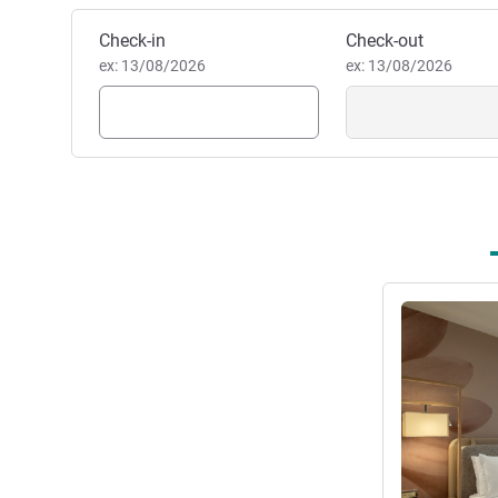
Reservar este hotel
Check-in
Check-out
ex: 13/08/2026
ex: 13/08/2026
Ver detalhes