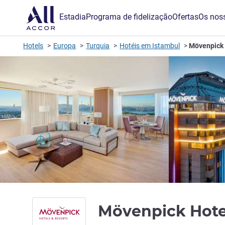
Estadia
Programa de fidelização
Ofertas
Os noss
Hotels
Europa
Turquia
Hotéis em Istambul
Mövenpick 
Mövenpick Hote