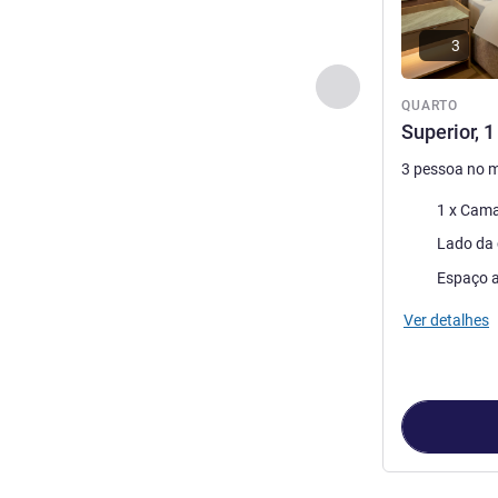
3
Anterior - Quarto
QUARTO
Superior, 
3 pessoa no 
Cama
1 x Cama
Vistas:
Lado da 
Espaço a
Ver detalhes
Página
1
de
3
, 