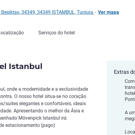
 Besiktas, 34349, 34349 ISTAMBUL, Turquia
-
Ver mapa
Localização
Serviços do hotel
l Istanbul
Extras d
Com 
tran
l, onde a modernidade e a exclusividade
hote
ntra. O nosso hotel situa-se no coração
Pont
s/suites elegantes e confortáveis, ideais
cidade. Apresentando o melhor da Ásia e
A um
senhado Mövenpick Istanbul irá
mega
 de estacionamento (pago)
Loca