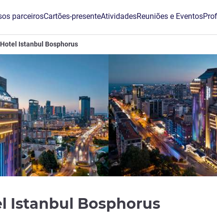
os parceiros
Cartões-presente
Atividades
Reuniões e Eventos
Prof
Hotel Istanbul Bosphorus
5 estre
l Istanbul Bosphorus