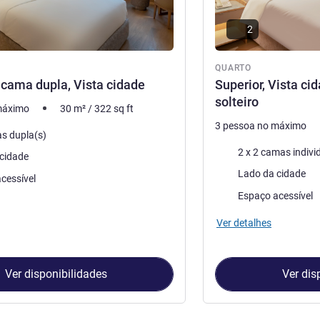
2
QUARTO
1 cama dupla, Vista cidade
Superior, Vista ci
solteiro
máximo
30
m²
/
322
sq ft
3 pessoa no máximo
s dupla(s)
Cama
2 x 2 camas indivi
cidade
Vistas:
Lado da cidade
cessível
Espaço acessível
Ver detalhes
Ver disponibilidades
Ver dis
Quarto 1 : Superior, 1 cama dupla, Vista cidade , Quarto 2 : Superi