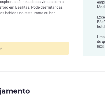
Bosphorus dá-lhe as boas-vindas com a
empr
Mas
sforo em Besiktas. Pode desfrutar das
as bebidas no restaurante ou bar
Exce
Bósf
hote
onte. Pode aceder facilmente a transportes
te da cidade. Com estações de autocarros
Uma 
l Bosphorus
to de Istambul a apenas meia hora de táxi.
de q
luxo
ojamento