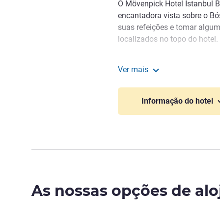
O Mövenpick Hotel Istanbul 
encantadora vista sobre o Bó
suas refeições e tomar algum
localizados no topo do hotel.
O hotel fica muito perto da p
Ver mais
locais para ir a qualquer par
Mövenpick Hotel Istanbu
a curta distância e o aeropor
Informação do hotel
As nossas opções de al