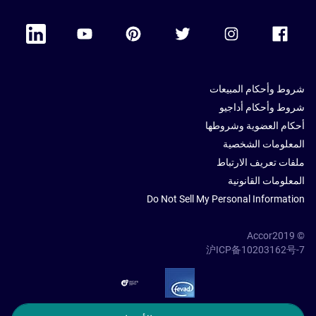
 Linkedin
Accor Youtube
Accor Pinterest
Accor Twitter
Accor Instagram
Accor Facebook
شروط وأحكام المبيعات
شروط وأحكام أداجيو
أحكام العضوية وشروطها
المعلومات الشخصية
ملفات تعريف الارتباط
المعلومات القانونية
Do Not Sell My Personal Information
© Accor2019
沪ICP备10203162号-7
SSL Secure – globalSign