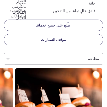
التنقل
مكيف
حانة
بالكرسي
صالات
فندق خالٍ تمامًا من التدخين
خدمة
المتحرّك
اجتماعات
الغرف
اطّلِع على جميع خدماتنا
موقف السيارات
مطاعم
راجع التفاصيل
راجع التفا