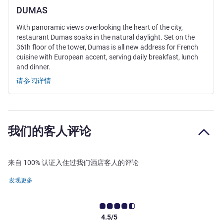
DUMAS
With panoramic views overlooking the heart of the city,
restaurant Dumas soaks in the natural daylight. Set on the
36th floor of the tower, Dumas is all new address for French
cuisine with European accent, serving daily breakfast, lunch
and dinner.
请参阅详情
我们的客人评论
来自 100% 认证入住过我们酒店客人的评论
发现更多
4.5/5