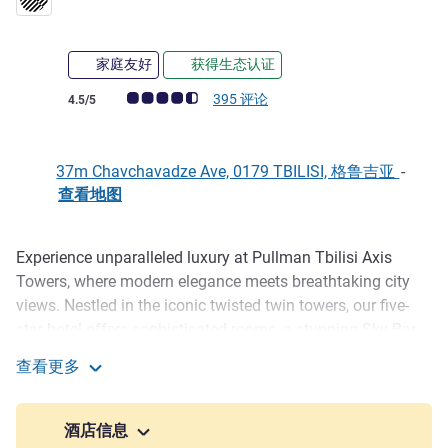
家庭友好
获得生态认证
客户意见评级 (ALL 评级)
395 评论
4.5/5
37m Chavchavadze Ave, 0179 TBILISI, 格鲁吉亚
-
查看地图
Experience unparalleled luxury at Pullman Tbilisi Axis
描述
Towers, where modern elegance meets breathtaking city
views. Nestled in the iconic twisted twin towers, our five-
star hotel offers sophisticated rooms, a stunning Sky Bar
on the 37th floor, a refined French restaurant, and world-
查看更多
class wellness facilities. Whether for business or leisure,
Pullman Tbilisi Axis Towers
indulge in an elevated stay in Tbilisi's tallest architectural
masterpiece.
酒店信息