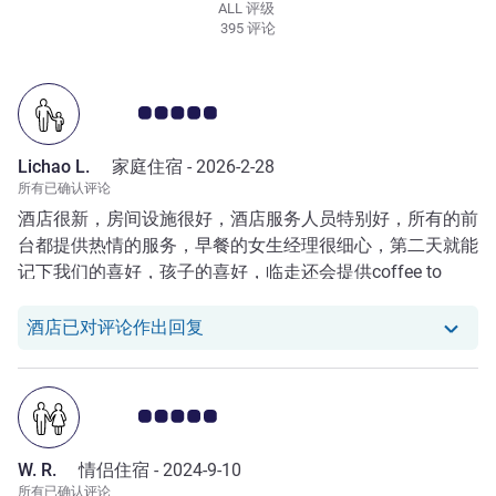
ALL 评级
395 评论
客户意见评级 5.0/5
Lichao L.
家庭住宿 -
2026-2-28
所有已确认评论
酒店很新，房间设施很好，酒店服务人员特别好，所有的前
台都提供热情的服务，早餐的女生经理很细心，第二天就能
记下我们的喜好，孩子的喜好，临走还会提供coffee to
go，特别贴心，非常感谢，退房后游览了格鲁尼亚的其他
城市，回到第比利斯果断了继续预定了这家酒店。
我们酒店已对 Lichao L. 的评论作出
酒店已对评论作出回复
客户意见评级 5.0/5
W. R.
情侣住宿 -
2024-9-10
所有已确认评论