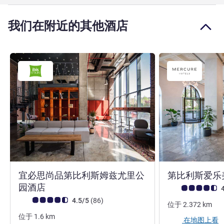
我们在附近的其他酒店
宜必思尚品第比利斯姆兹尤里公
第比利斯爱乐
4 星
园酒店
客户意见评级 (ALL
4
客户意见评级 (ALL 评级)
评论
4.5/5
(86
)
位于
2.372
km
位于
1.6
km
在地图上看