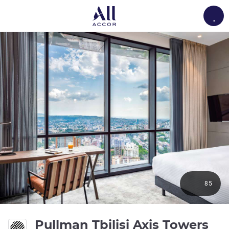
Load
85
5 
Pullman Tbilisi Axis Towers