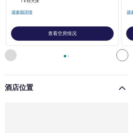
1 x 特大床
请参阅详情
请
查看空房情况
第
1
页，共
2
页
, 客房 1 : Superior Room with a King size bed
上一个 - 客房
下一
酒店位置