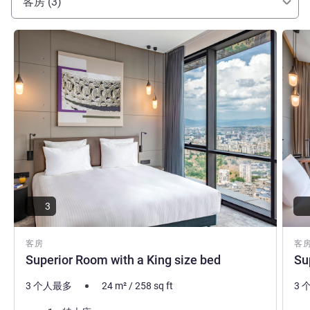
客房 (3)
请参阅详情
请参
3
客房
客
Superior Room with a King size bed
Su
3 个人最多
24
m²
/
258
sq ft
3 
床上用品
床