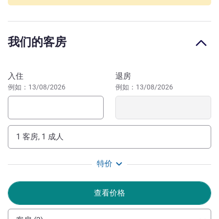
Highest French restaurant in Tbilisi "Dumas" and topmost
sky bar, with panoramic views of the city, offering craft
cocktails and tapas "Weather Report" Providing guests with
我们的客房
an inspiring setting for any event, the hotel offers 2000 m2
of meeting and event spaces with a terrace.
预订此酒店
Axis Towers, Georgia's first twin skyscrapers, stand in
入住
退房
prestigious Vake district and are part of the World Trade
例如：13/08/2026
例如：13/08/2026
Center Association. Vake offers a central location with
parks, shopping, cafés, bars, restaurants, an open-air
museum, and a stadium.
1 客房, 1 成人
We are thrilled to welcome you to the newest Pullman
Tbilisi Axis Towers Hotel. Creative, inspiring, and urban,
特价
offering an ultramodern concept, it is a brand-new way to
experience limitless.
查看价格
Sebastien Vincent 酒店管理