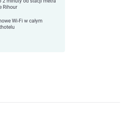
o 2 minuty od stacji metra
e Rihour
owe Wi‑Fi w całym
thotelu