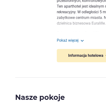
przestronnych, komfortowyc
Ten aparthotel jest idealnym
rekreacyjny. W odległości 5 m
zabytkowe centrum miasta. Ni
dzielnica biznesowa Euralille.
Położone blisko Grand-Place
Adagio Lille Centre Grand Pl
Pokaż więcej
Cytadela i dzielnica biznesow
Aparthotel Adagio Lill
spaceru.
Informacja hotelowa
Jesteśmy dostępni 24 god
starań, aby pobyt u nas był 
Zarządzanie hotelem
Nasze pokoje