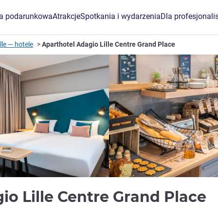
ta podarunkowa
Atrakcje
Spotkania i wydarzenia
Dla profesjonali
ille — hotele
Aparthotel Adagio Lille Centre Grand Place
io Lille Centre Grand Place