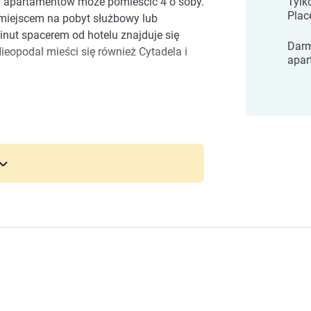
h apartamentów może pomieścić 4 o soby.
Tylk
Plac
 miejscem na pobyt służbowy lub
inut spacerem od hotelu znajduje się
Darm
eopodal mieści się również Cytadela i
apar
 i zabytkowego centrum apartamenty
ace są przestronne i komfortowe. Dworce,
a Euralille są w odległości krótkiego
e Centre Grand Place
ziny na dobę. Dokładamy wszelkich
maksymalnie przyjemny.