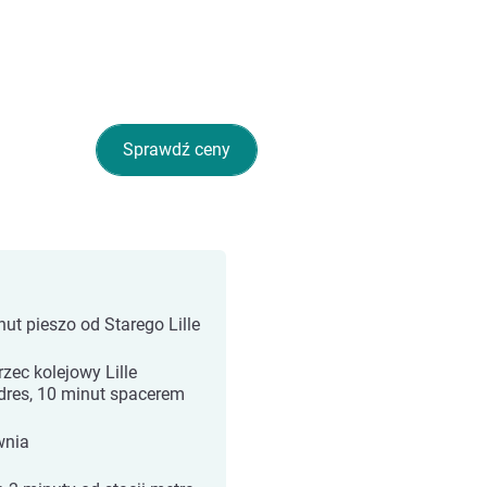
Sprawdź ceny
nut pieszo od Starego Lille
zec kolejowy Lille
dres, 10 minut spacerem
wnia