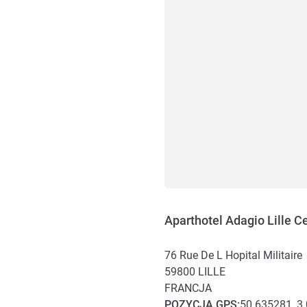
Aparthotel Adagio Lille C
76 Rue De L Hopital Militaire
59800
LILLE
FRANCJA
POZYCJA
GPS
:
50.635281, 3