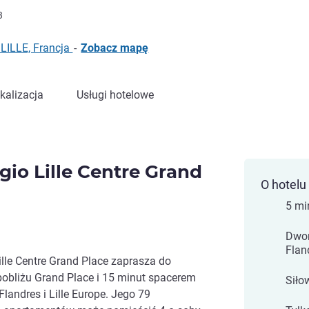
3
 LILLE, Francja
-
Zobacz mapę
kalizacja
Usługi hotelowe
gio Lille Centre Grand
O hotelu
5 mi
Dwor
Flan
ille Centre Grand Place zaprasza do
 pobliżu Grand Place i 15 minut spacerem
Siło
landres i Lille Europe. Jego 79