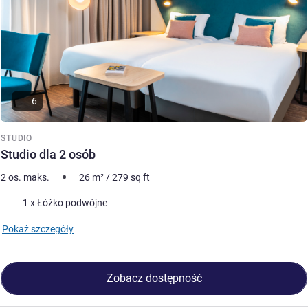
6
STUDIO
Studio dla 2 osób
2 os. maks.
26
m²
/
279
sq ft
Pościel
1 x Łóżko podwójne
Pokaż szczegóły
Zobacz dostępność