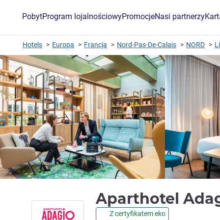
Pobyt
Program lojalnościowy
Promocje
Nasi partnerzy
Kar
Hotels
Europa
Francja
Nord-Pas-De-Calais
NORD
L
Aparthotel Adag
Z certyfikatem eko