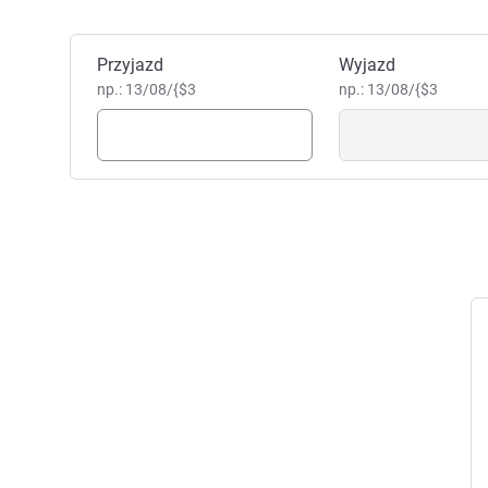
Zarezerwuj ten hotel
Przyjazd
Wyjazd
np.: 13/08/{$3
np.: 13/08/{$3