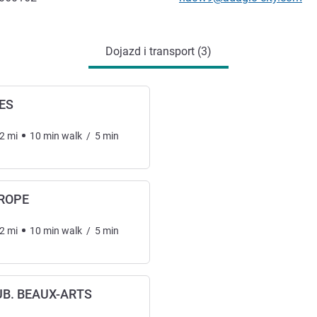
Dojazd i transport (3)
ES
2
mi
10
min
walk
/
5
min
ROPE
2
mi
10
min
walk
/
5
min
UB. BEAUX-ARTS