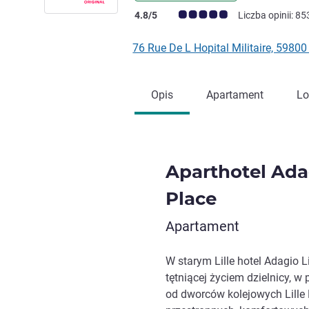
Ocena klientów (Ocena ALL)
4.8/5
Liczba opinii: 85
76 Rue De L Hopital Militaire, 59800
Opis
Apartament
Lo
Aparthotel Ada
Place
Apartament
W starym Lille hotel Adagio L
tętniącej życiem dzielnicy, w
od dworców kolejowych Lille F