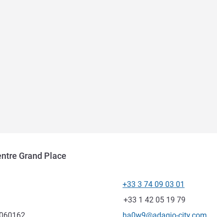
entre Grand Place
+33 3 74 09 03 01
Telefon
Faks
+33 1 42 05 19 79
Kontaktowy adres e-mail
.060162
ha0w9@adagio-city.com