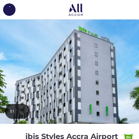
ing...
51
3 نجوم
ibis Styles Accra Airport