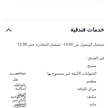
خدمات فندقية
تسجيل الوصول من
14:00
- تسجيل المغادرة حتى
12:00
في الفندق
مسبح
موقف
الحيوانات الأليفة غير مسموح بها
خدمة
نقل
مطعم
بالحافلة
إمكانية
مركز اللياقة
التنقل
وافاي
مكيف
وجبة
بالكرسي
الفطور
حانة
المتحرّك