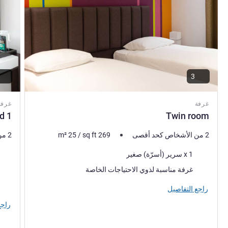
3
غرفة
غرفة
1 double bed standard
Twin room
2 من الأشخاص كحد أقصى
269
sq ft
/
25
m²
2 من الأشخاص كحد أقصى
فرش السرير
فرش 
1 x سرير (أسرّة) صغير
المنا
غرفة مناسبة لذوي الاحتياجات الخاصة
راجع التفاصيل
راجع