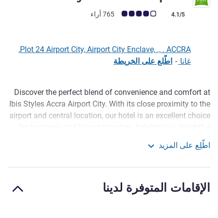
ملاحظة أراء العملاء (رأي ALL)
765 أراء
4.1/5
Plot 24 Airport City, Airport City Enclave, ., . ACCRA,
غانا
-
اطّلع على الخريطة
Discover the perfect blend of convenience and comfort at
الوصف
Ibis Styles Accra Airport City. With its close proximity to the
airport and central location, our hotel is an excellent choice
for business and leisure travelers. Indulge in a delightful
culinary journey with our premium breakfast offerings and
اطّلِع على المزيد
experience our commitment to sustainability. Business
ibis Styles Accra Airport
guests will appreciate our well-equipped meeting rooms
and reliable Wi-Fi, while families can unwind in the fitness
الإقامات المتوفرة لدينا
center, pool or Thai spa.
Enjoy a safe & secure retreat in Accra, conveniently located
5 minutes from Kotoka International Airport. Immerse in