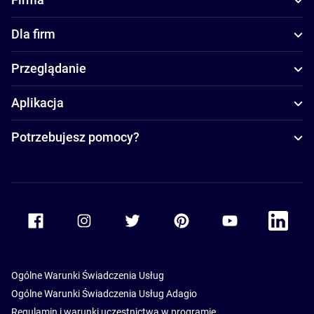
Dla firm
Przeglądanie
Aplikacja
Potrzebujesz pomocy?
Accor Facebook
Accor Instagram
Accor Twitter
Accor Pinterest
Accor Youtube
Accor Li
Ogólne Warunki Świadczenia Usług
Ogólne Warunki Świadczenia Usług Adagio
Regulamin i warunki uczestnictwa w programie