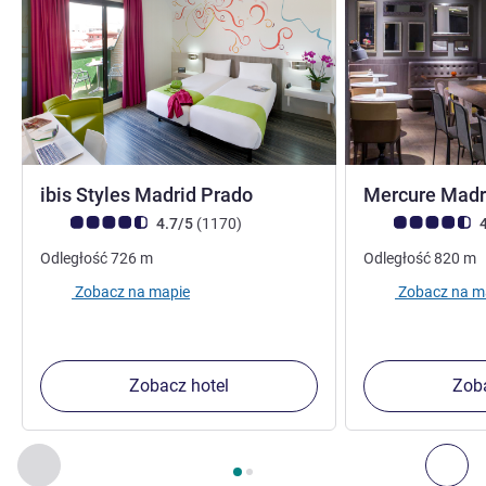
3 gwiazdki
ibis Styles Madrid Prado
Mercure Madr
Ocena klientów (Ocena ALL)
Liczba opinii
Ocena klientów (
4.7/5
(1170
)
4
Odległość
726
m
Odległość
820
m
Zobacz na mapie
Zobacz na m
Zobacz hotel
Zoba
Strona
1
z
2
, Inne nasze placówki w pobliżu 1 :, Inne nasze pl
Poprzedni - Inne nasze placówki w pobliżu
Nas