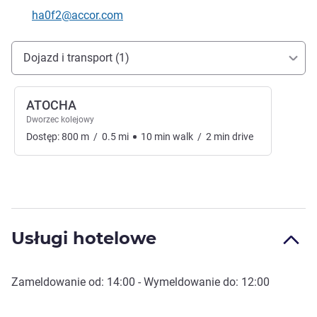
Telefon
Kontaktowy adres e-mail
ha0f2@accor.com
Dojazd i transport
Dojazd i transport (1)
ATOCHA
Dworzec kolejowy
Dostęp:
800
m
/
0.5
mi
10
min
walk
/
2
min
drive
Usługi hotelowe
Zameldowanie od:
14:00
- Wymeldowanie do:
12:00