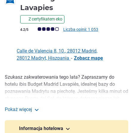
1 gwiazdka
Lavapies
Z certyfikatem eko
Ocena klientów (Ocena ALL)
Liczba opinii: 1 053
4.2/5
Calle de Valencia 8, 10., 28012 Madrid,
28012 Madryt, Hiszpania
-
Zobacz mapę
Szukasz zakwaterowania tego lata? Zapraszamy do
Opis
hotelu ibis Budget Madrid Lavapiés, idealnej bazy do
poznawania Madrytu na piechotę. Jesteśmy kilka minut od
słynnego Puerta del Sol, do którego dotrzesz pieszo lub
jedną stacją metra. Planujesz od rana zwiedzać miasto?
Pokaż więcej
Śniadanie bufetowe jest dostępne od 06:00. Zachęcamy
ibis budget Madrid Centro Lavapies
do zabrania ze sobą zwierzaków. Zawsze spotkają się z
ciepłym przyjęciem!
Informacja hotelowa