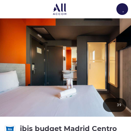
Load
39
ibis budget Madrid Centro