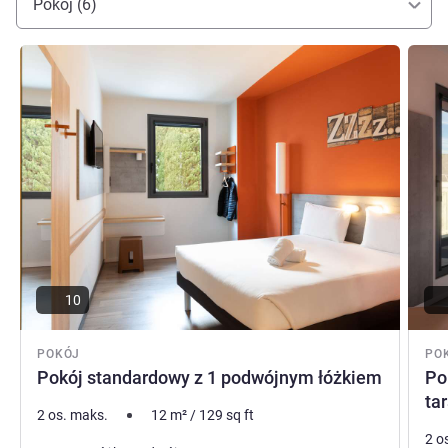
Pokój (6)
Zarządzanie hotelem
Pokaż szczegóły
Pokaż
10
POKÓJ
PO
Pokój standardowy z 1 podwójnym łóżkiem
Po
ta
2 os. maks.
12
m²
/
129
sq ft
2 o