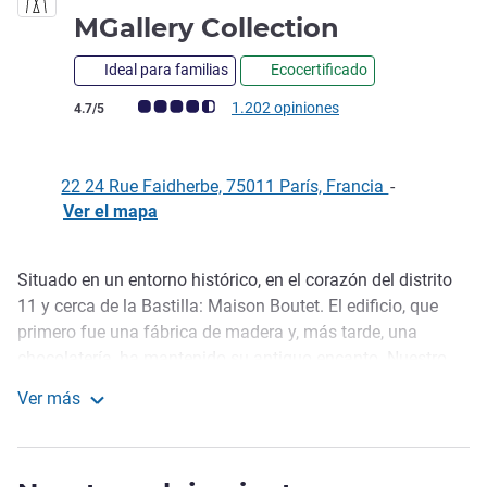
5 estrellas
MGallery Collection
Ideal para familias
Ecocertificado
Nota de clientes de Avis (Clasificación de ALL)
1.202 opiniones
4.7/5
22 24 Rue Faidherbe, 75011 París, Francia
-
Ver el mapa
Situado en un entorno histórico, en el corazón del distrito
Descripción
11 y cerca de la Bastilla: Maison Boutet. El edificio, que
primero fue una fábrica de madera y, más tarde, una
chocolatería, ha mantenido su antiguo encanto. Nuestro
hotel, inusual y único, cuenta con 80 habitaciones y suites,
Ver más
8 con terraza. Relájese en el spa con piscina, sauna,
Boutet Bastille Hotel Paris - MGallery Collection
hammam y gimnasio. Servicio de aperitivos en el bar.
Aparcamiento del hotel: 45 EUR. Se admiten mascotas: 25