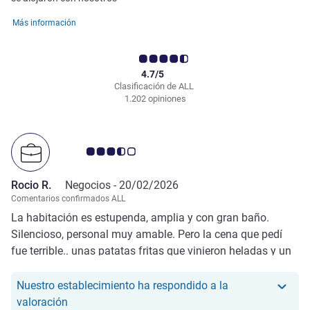
Más información
4.7/5
Clasificación de ALL
1.202 opiniones
Nota de clientes de Avis 3.5/5
Rocio R.
Negocios -
20/02/2026
Comentarios confirmados ALL
La habitación es estupenda, amplia y con gran baño.
Silencioso, personal muy amable. Pero la cena que pedí
fue terrible.. unas patatas fritas que vinieron heladas y un
salmón recalentado que estaba gomoso. Para mí es muy
importante tener buena cena porque muchas veces vuelvo
Nuestro establecimiento ha respondido a la
de trabajar y no me apetece nada salir a buscar donde
Nuestro hotel ha respondido a la valoración de Ro
valoración