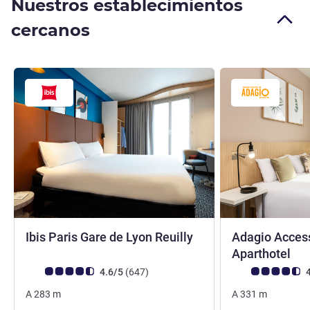
Nuestros establecimientos
cercanos
3 estrellas
Ibis Paris Gare de Lyon Reuilly
Adagio Access
3 e
Aparthotel
Nota de clientes de Avis (Clasificación de ALL)
opiniones
Nota de clientes d
4.6/5
(647
)
4
A
283
m
A
331
m