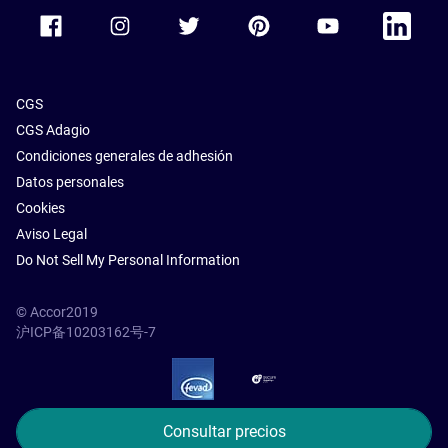
Accor Facebook
Accor Instagram
Accor Twitter
Accor Pinterest
Accor Youtube
Accor Li
CGS
CGS Adagio
Condiciones generales de adhesión
Datos personales
Cookies
Aviso Legal
Do Not Sell My Personal Information
© Accor2019
沪ICP备10203162号-7
SSL Secure – globalSign
Consultar precios