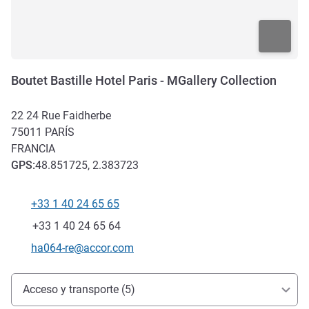
Boutet Bastille Hotel Paris - MGallery Collection
22 24 Rue Faidherbe
75011
PARÍS
FRANCIA
GPS
:
48.851725, 2.383723
+33 1 40 24 65 65
Teléfono
Fax
+33 1 40 24 65 64
Correo electrónico de contacto
ha064-re@accor.com
Acceso y transporte
Acceso y transporte (5)