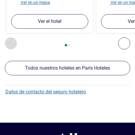
Ver en un mapa
Ver en un m
Ver el hotel
Ver
Página
1
de
2
, Nuestros establecimientos cercanos 1 :, Nuest
Anterior - Nuestros establecimientos cercanos
Sig
Todos nuestros hoteles en Paris Hoteles
Datos de contacto del seguro hotelero