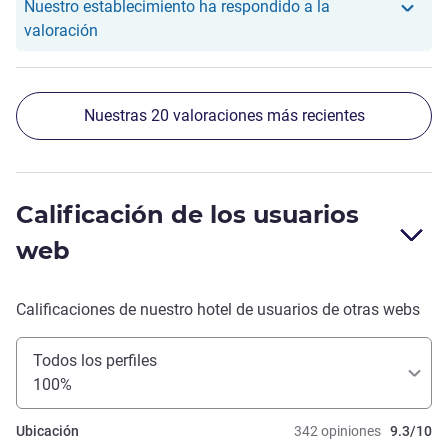
habitación era muy espaciosa, el baño y la ducha muy
Nuestro establecimiento ha respondido a la
buena.La ubicación es excelente, a metros del subte,
Nuestro hotel ha respondido a la valoración de Cri
valoración
mucha variedad de restaurantes. Muy lindo barrio,
tranquilo. Volveríamos sin dudarlo
Nuestras 20 valoraciones más recientes
Calificación de los usuarios
web
Calificaciones de nuestro hotel de usuarios de otras webs
Todos los perfiles
100%
Ubicación
342 opiniones
9.3/10