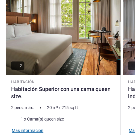
2
HABITACIÓN
HA
Habitación Superior con una cama queen
Ha
size.
in
2 pers. máx.
20
m²
/
215
sq ft
2 p
Ropa de cama
Rop
1 x Cama(s) queen size
Más información
Más