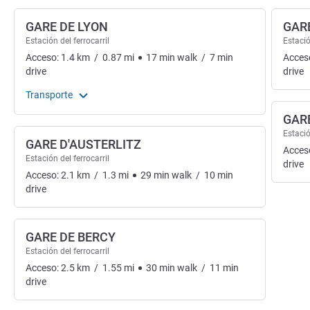
GARE DE LYON
GARE
Estación del ferrocarril
Estació
Acceso:
1.4
km
/
0.87
mi
17
min
walk
/
7
min
Acces
drive
drive
Transporte
GAR
Estació
GARE D'AUSTERLITZ
Acces
Estación del ferrocarril
drive
Acceso:
2.1
km
/
1.3
mi
29
min
walk
/
10
min
drive
GARE DE BERCY
Estación del ferrocarril
Acceso:
2.5
km
/
1.55
mi
30
min
walk
/
11
min
drive