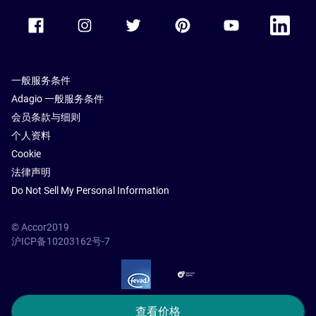
Accor Facebook
Accor Instagram
Accor Twitter
Accor Pinterest
Accor Youtube
Accor Li
一般服务条件
Adagio 一般服务条件
会员条款与细则
个人资料
Cookie
法律声明
Do Not Sell My Personal Information
© Accor2019
沪ICP备10203162号-7
SSL Secure – globalSign
查看价格