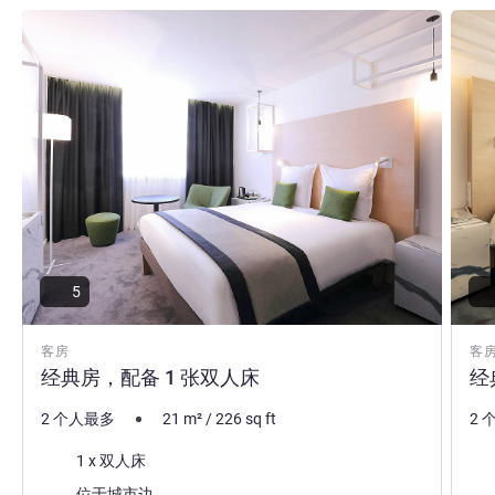
请参阅详情
请参
5
客房
客
经典房，配备 1 张双人床
经
2 个人最多
21
m²
/
226
sq ft
2 
床上用品
床
1 x 双人床
景色:
景色
位于城市边