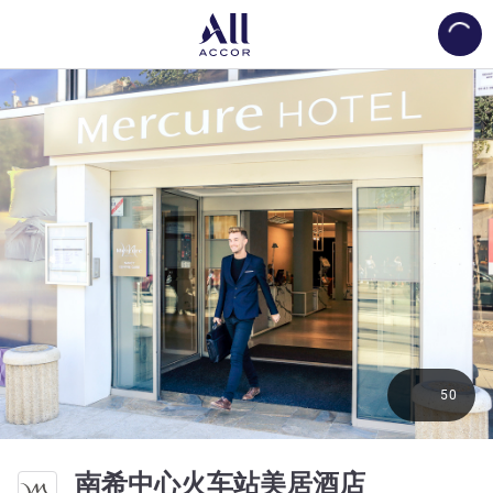
Load
50
4 星
南希中心火车站美居酒店