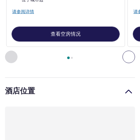
请参阅详情
请
查看空房情况
第
1
页，共
2
页
, 客房 1 : 经典房，配备 1 张双人床 , 客房 2
上一个 - 客房
下一
酒店位置