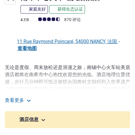
家庭友好
获得生态认证
客户意见评级 (ALL 评级)
870 评论
4.7/5
11 Rue Raymond Poincaré, 54000 NANCY, 法国
-
查看地图
无论是度假、周末放松还是浪漫之旅，南锡中心火车站美居
描述
酒店都将在南希市中心热忱欢迎您的光临。酒店地理位置优
越，步行几分钟即可抵达被联合国教科文组织列入世界遗产
名录的斯坦尼斯拉斯广场和新艺术运动瑰宝，是游览这座城
市的理想之选。在我们的现代客房内享受舒适体验。酒店已
查看更多
获得绿钥匙认证，致力于旅游业的可持续发展。400 平方米
南希中心火车站美居酒店
（4,305 平方英尺）的灵活空间，适合举办研讨会和宴会。
酒店信息
酒店地理位置优越，靠近南锡火车站，乘坐公共交通工具十
分方便，附近有多个公交站和电车站。位于市中心，您可以