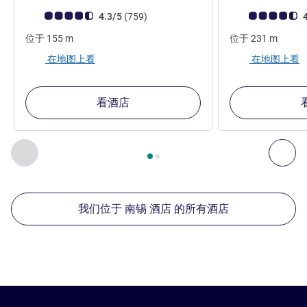
客户意见评级 (ALL 评级)
评论
客户意见评级 (ALL
4.3/5
(759
)
4
位于
155
m
位于
231
m
在地图上看
在地图上看
看酒店
第
1
页，共
2
页
, 我们在附近的其他酒店 1 :, 我们在附近的其他酒
上一个 - 我们在附近的其他酒店
下
我们位于 南锡 酒店 的所有酒店