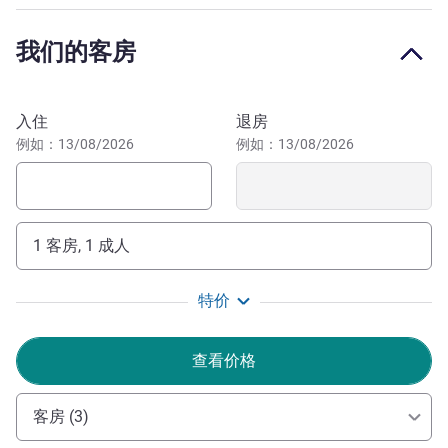
方便地前往斯坦尼斯拉斯广场 步行只需 10 分钟，即可前往
La Pépinière 公园散步，或参观南锡不容错过的新艺术建
我们的客房
筑，比如附近的埃克塞尔西啤酒馆。
南锡是一座拥有无尽魅力和丰富历史的城市！一座值得游览
预订此酒店
的城市，融合了独特的遗产、充满活力的文化景观、美食乐
入住
退房
趣等！
例如：13/08/2026
例如：13/08/2026
本酒店位于公爵城市中心，环境舒适、时尚优雅。是举办
各种精彩的私人和商务活动的理想场所，我们的团队将随时
为您效劳！
1 客房, 1 成人
Sébastien ZACHWYC 酒店管理
特价
查看价格
客房 (3)