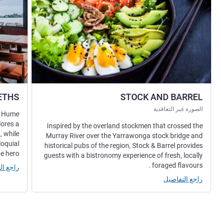
ETHS
STOCK AND BARREL
الصورة غير التعاقدية
th Hume
lores a
Inspired by the overland stockmen that crossed the
, while
Murray River over the Yarrawonga stock bridge and
loquial
historical pubs of the region, Stock & Barrel provides
e hero.
guests with a bistronomy experience of fresh, locally
foraged flavours .
راجع ال
راجع التفاصيل