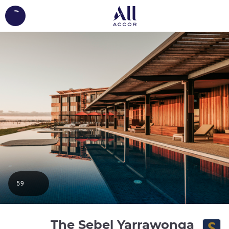
ing...
59
The Sebel Yarrawonga