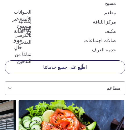
مسبح
الحيوانات
مطعم
الأليفة غير
إمكانية
مركز اللياقة
مسموح
التنقل
وافاي
مكيف
حانة
بها
بالكرسي
صالات اجتماعات
فندق
المتحرّك
خالٍ
خدمة الغرف
تمامًا من
التدخين
اطّلِع على جميع خدماتنا
مطاعم
راجع التفاصيل
راجع التفا