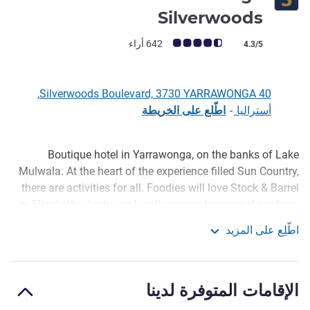
4.5 نجوم
Silverwoods
ملاحظة أراء العملاء (رأي ALL)
642 أراء
4.3/5
40 Silverwoods Boulevard, 3730 YARRAWONGA,
أستراليا
-
اطّلع على الخريطة
Boutique hotel in Yarrawonga, on the banks of Lake
الوصف
Mulwala. At the heart of the experience filled Sun Country,
there are activities for all. Foodies will love Stock & Barrel
or Elizabeths, featuring locally sourced seasonal produce,
or perhaps explore the nearby Rutherglen wine region. For
اطّلِع على المزيد
the adventurous - golf, watersports, fishing or the Silo Art
The Sebel Yarrawonga Silverwoods
Trail are on your doorstep. If you are in need of a relaxing
getaway, stay in and relax at Sol Wellness Day Spa or
الإقامات المتوفرة لدينا
poolside at the Sunset Bar.