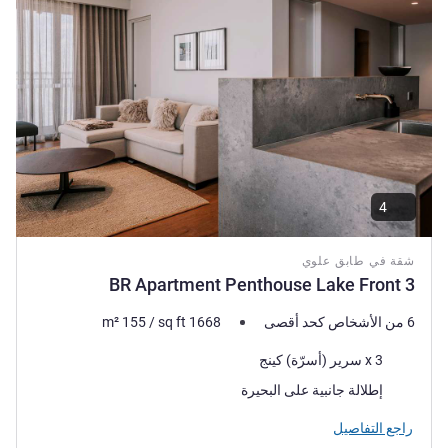
4
شقة في طابق علوي
3 BR Apartment Penthouse Lake Front
6 من الأشخاص كحد أقصى
1668
sq ft
/
155
m²
فرش السرير
3 x سرير (أسرّة) كينج
المناظر:
إطلالة جانبية على البحيرة
راجع التفاصيل