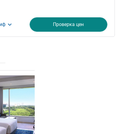
риф
Проверка цен
ия
Подробная информация