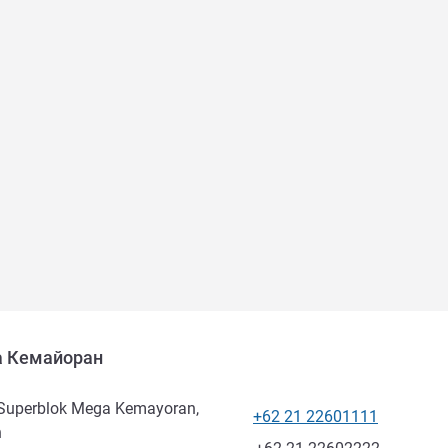
а Кемайоран
 Superblok Mega Kemayoran,
+62 21 22601111
Телефон
n
Факс