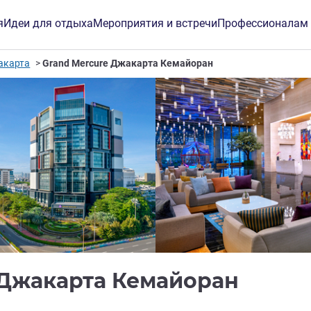
я
Идеи для отдыха
Мероприятия и встречи
Профессионалам
акарта
Grand Mercure Джакарта Кемайоран
5 зве
 Джакарта Кемайоран
инг ALL)