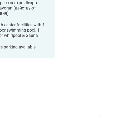
ресс-центра Jiexpo
ayoran (действуют
вия)
h center facilities with 1
oor swimming pool, 1
or whirlpool & Sauna
e parking available