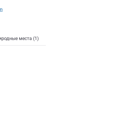
онной почты
om
иродные места (1)