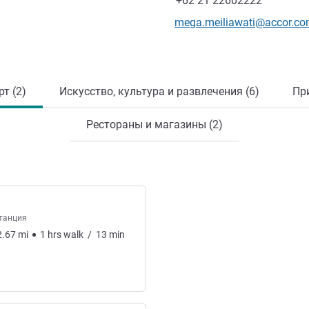
+62 21 22602222
Контактный адрес электр
mega.meiliawati@accor.c
т (2)
Искусство, культура и развлечения (6)
Пр
Рестораны и магазины (2)
танция
2.67
mi
1
hrs
walk
/
13
min