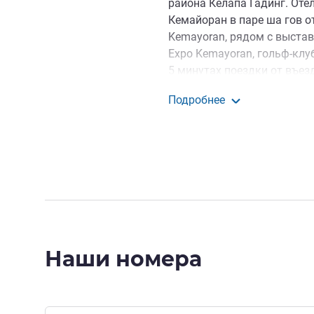
района Келапа Гадинг. Оте
Кемайоран в паре ша гов о
Kemayoran, рядом с выставо
Expo Kemayoran, гольф-клу
5 минутах поездки от въез
можно добраться до аэроп
Подробнее
От отеля можно с легкость
Grand Mercure Джака
прочих мест. Международн
расположен в 25 минутах (
Jakarta Internal Expo Kemay
Рядом с отелем находятся 
Glodok Kemayoran (в пешей 
поездки, 10 км) и Mangga D
Достопримечательности и 
Наши номера
отелем включают пляж Анко
Национальный монумент (12
Келапа (19 мин поездки, 1
(17 мин поездки, 5,6 км).