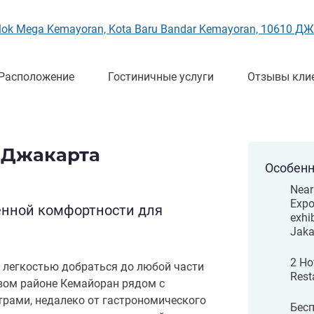
rblok Mega Kemayoran, Kota Baru Bandar Kemayoran, 10610 
Расположение
Гостиничные услуги
Отзывы кли
 Джакарта
Особенн
Near
Expo
енной комфортности для
exhib
Jaka
2 Hot
с легкостью добраться до любой части
Rest
овом районе Кемайоран рядом с
трами, недалеко от гастрономического
Бес