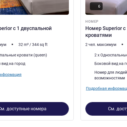
6
НОМЕР
erior с 1 двуспальной
Номер Superior 
кроватями
имум
32
m²
/
344
sq ft
2 чел. максимум
Постель
спальные кровати (queen)
2 x Односпальны
Виды:
 вид на город
Боковой вид на 
Номер для людей
информация
возможностями
Подробная информац
См. доступные номера
См. дос
4
, Номер 1 : Номер Superior с 1 двуспальной кроватью , Но