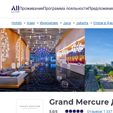
Проживание
Программа лояльности
Предложени
Hotels
Азия
Индонезия
Java
Jakarta
Отели в Дж
Grand Mercure
Примечание: отзывы клиентов (Рейт
5.0/5
Отзывов: 1 337