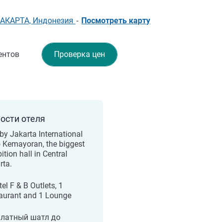
ДЖАКАРТА, Индонезия
-
Посмотреть карту
ентов
Проверка цен
ости отеля
by Jakarta International
 Kemayoran, the biggest
ition hall in Central
rta.
el F & B Outlets, 1
aurant and 1 Lounge
платный шатл до