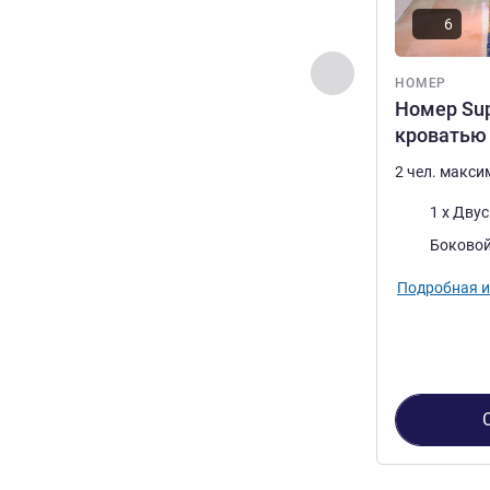
6
Назад - Номер
НОМЕР
Номер Sup
кроватью
2 чел. макс
Постель
1 x Дву
Виды:
Боковой
Подробная 
Страница
1
из