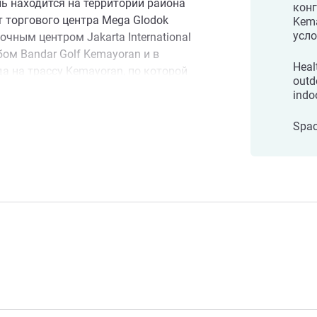
ль находится на территории района
конг
т торгового центра Mega Glodok
Kem
усло
чным центром Jakarta International
бом Bandar Golf Kemayoran и в
Healt
да на трассу Kemayoran, по которой
outd
орта Сукарно Хатта.
indo
ю добраться до любой части города и
рта Кемайоран
Spac
ый аэропорт Сукарно Хатта
27 км) поездки, выставочный центр
oran — в 12 минутах поездки (1 км).
такие торговые центры, как Mega
доступности), Kelapa Gading (15 минут
ua (всего 10 минут поездки, 4,9 км).
места проведения досуга рядом с
л (13 мин поездки, 6,5 км),
 мин поездки, 5 км), гавань Сунда
0,4 км) и старый город Джакарты