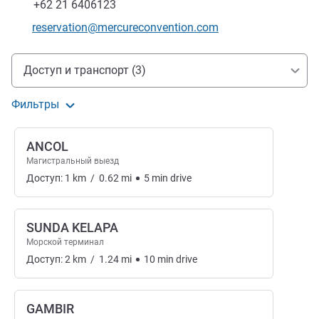
Факс
+62 21 6406123
Контактный адрес электронной почты
reservation@mercureconvention.com
Доступ и транспорт
Доступ и транспорт (3)
Фильтры
ANCOL
Магистральный выезд
Доступ:
1
km
/
0.62
mi
5
min
drive
SUNDA KELAPA
Морской терминал
Доступ:
2
km
/
1.24
mi
10
min
drive
GAMBIR