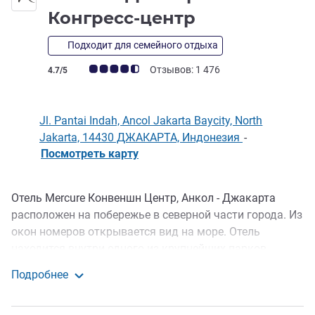
4 звезды
Конгресс-центр
Подходит для семейного отдыха
Примечание: отзывы клиентов (Рейтинг ALL)
Отзывов: 1 476
4.7/5
Jl. Pantai Indah, Ancol Jakarta Baycity, North
Jakarta, 14430 ДЖАКАРТА, Индонезия
-
Посмотреть карту
Отель Mercure Конвеншн Центр, Анкол - Джакарта
Описание
расположен на побережье в северной части города. Из
окон номеров открывается вид на море. Отель
находится внутри одного из крупнейших парков
развлечений в Джакарте и имеет прямое сообщение с
Подробнее
аэропортом и вокз алом. Он подойдет для проведения
Mercure Джакарта Анкол Конгресс-центр
деловых встреч, конференций, мероприятий, а также