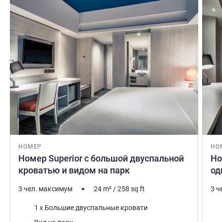
НОМЕР
НО
Номер Superior с большой двуспальной
Но
кроватью и видом на парк
од
3 чел. максимум
24
m²
/
258
sq ft
3 ч
Постель
Пос
1 x Большие двуспальные кровати
Виды:
Вид