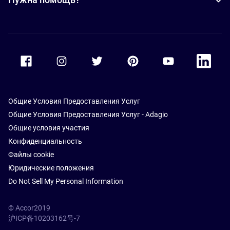
Accor Facebook
Accor Instagram
Accor Twitter
Accor Pinterest
Accor Youtube
Accor Li
Общие Условия Предоставления Услуг
Общие Условия Предоставления Услуг - Adagio
Общие условия участия
Конфиденциальность
Файлы cookie
Юридические положения
Do Not Sell My Personal Information
© Accor2019
沪ICP备10203162号-7