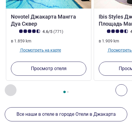
Novotel Джакарта Мангга
Ibis Styles 
4 звезды
Дуа Сквер
Площадь Ма
Примечание: отзывы клиентов (Рейтинг ALL)
Отзывов
Примечание: отз
4.6/5
(771
)
4
в
1.859
km
в
1.909
km
Посмотреть на карте
Посмотреть 
Просмотр отеля
Просм
Страница
1
из
2
, Другие отели поблизости 1 :, Другие оте
Назад - Другие отели поблизости
Дал
Все наши в отеле в городе Отели в Джакарта