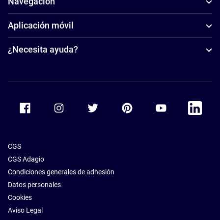
Navegación
Aplicación móvil
¿Necesita ayuda?
Accor Facebook
Accor Instagram
Accor Twitter
Accor Pinterest
Accor Youtube
Accor Li
CGS
CGS Adagio
Condiciones generales de adhesión
Datos personales
Cookies
Aviso Legal