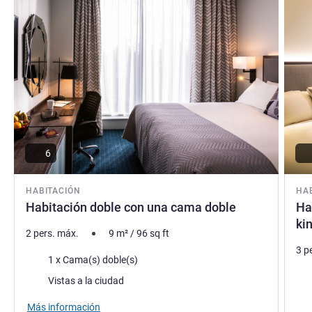
del Gravity Smart Campus (sede de la planta de baterías
Agratas). Bridgwater es un importante centro económico
del sudoeste.
Damian Kaye, Gestión hotelera
6
HABITACIÓN
HA
Habitación doble con una cama doble
Ha
ki
2 pers. máx.
9
m²
/
96
sq ft
3 p
Ropa de cama
1 x Cama(s) doble(s)
Rop
Views :
Vistas a la ciudad
Vie
Más información