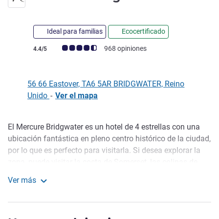
Ideal para familias
Ecocertificado
Nota de clientes de Avis (Clasificación de ALL)
968 opiniones
4.4/5
56 66 Eastover, TA6 5AR BRIDGWATER, Reino
Unido
-
Ver el mapa
El Mercure Bridgwater es un hotel de 4 estrellas con una
Descripción
ubicación fantástica en pleno centro histórico de la ciudad,
por lo que es perfecto para visitarla. Si desea explorar la
zona, puede visitar la costa de Somerset, las colinas de
Quantock, la llanura de Somerset y la popular ciudad de
Ver más
Glastonbury. La M5 está a solo 5 km del hotel, por lo que el
Mercure Bridgwater Hotel
acceso al hotel es muy sencillo. Ofrece 119 habitaciones
Classic, Superior y Privilege, todas decoradas con el estilo