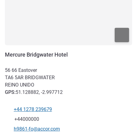
Mercure Bridgwater Hotel
56 66 Eastover
TA6 5AR
BRIDGWATER
REINO UNIDO
GPS
:
51.128882, -2.997712
+44 1278 239679
Teléfono
Fax
+44000000
Correo electrónico de contacto
h9861-fo@accor.com