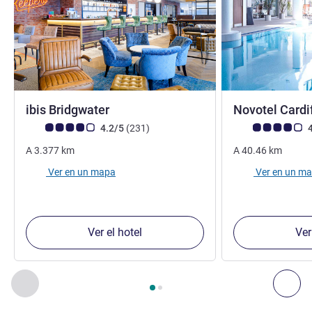
3 estrellas
ibis Bridgwater
Novotel Cardi
Nota de clientes de Avis (Clasificación de ALL)
opiniones
Nota de clientes d
4.2/5
(231
)
4
A
3.377
km
A
40.46
km
Ver en un mapa
Ver en un m
Ver el hotel
Ver
Página
1
de
2
, Nuestros establecimientos cercanos 1 :, Nuest
Anterior - Nuestros establecimientos cercanos
Sig