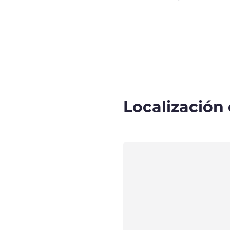
Página
1
de
3
, 
Localización 