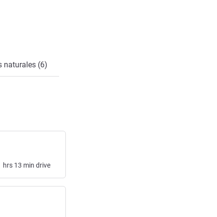
cto
 naturales (6)
1
hrs
13
min
drive