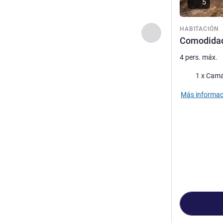
5
HABITACIÓN
Anterior - Habitaci
Comodidad
4 pers. máx.
Ropa de cam
1 x Cama
Más informac