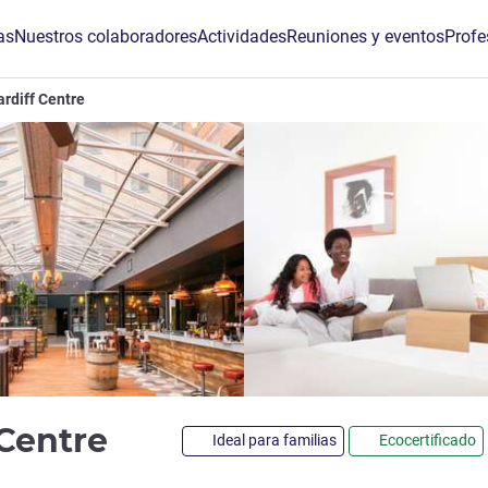
as
Nuestros colaboradores
Actividades
Reuniones y eventos
Profe
ardiff Centre
4 estrellas
 Centre
Ideal para familias
Ecocertificado
de ALL)