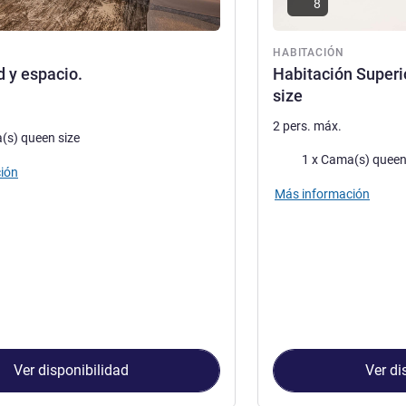
8
HABITACIÓN
ón
 y espacio.
Habitación Super
size
2 pers. máx.
a
(s) queen size
Ropa de cama
1 x Cama(s) queen
ión
Más información
Ver disponibilidad
Ver di