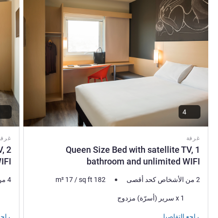
4
غرفة
غرفة
V,
1 Queen Size Bed with satellite TV,
IFI
bathroom and unlimited WIFI
2 من الأشخاص كحد أقصى
182
sq ft
/
17
m²
4 من الأشخاص كحد أقصى
فرش السرير
فرش 
1 x سرير (أسرّة) مزدوج
راجع التفاصيل
راجع