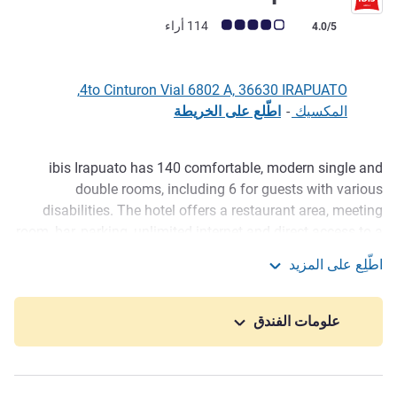
ملاحظة أراء العملاء (رأي ALL)
114 أراء
4.0/5
4to Cinturon Vial 6802 A, 36630 IRAPUATO,
المكسيك
-
اطّلع على الخريطة
ibis Irapuato has 140 comfortable, modern single and
الوصف
double rooms, including 6 for guests with various
disabilities. The hotel offers a restaurant area, meeting
room, bar, parking, unlimited internet and direct access to a
small shopping plaza. It is 30 minutes from the Bajio
اطّلِع على المزيد
International Airport and enjoys a prime location with
ibis Irapuato
regard to the industrial diversity of Irapuato.
علومات الفندق
Highlights from the area's wealth of historic, artistic and
architectural heritage include Irapuato Cathedral, the
Municipal Palace, Templo del Hospitalito, City Museum
and the iconic Mural of Identity. The economy of Irapuato