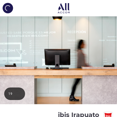
ing...
19
3 نجوم
ibis Irapuato