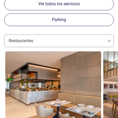
Ver todos los servicios
Parking
Restaurantes
Más información
Más info