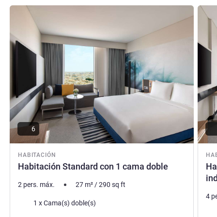
cómoda y memorable.
Más información
Más i
Ms Hessa ALMAZROA, Gestión hotelera
6
HABITACIÓN
HA
Habitación Standard con 1 cama doble
Ha
in
2 pers. máx.
27
m²
/
290
sq ft
4 p
Ropa de cama
1 x Cama(s) doble(s)
Rop