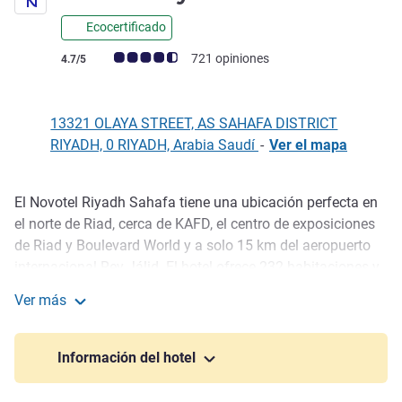
Ecocertificado
Nota de clientes de Avis (Clasificación de ALL)
721 opiniones
4.7/5
13321 OLAYA STREET, AS SAHAFA DISTRICT
RIYADH, 0 RIYADH, Arabia Saudí
-
Ver el mapa
El Novotel Riyadh Sahafa tiene una ubicación perfecta en
Descripción
el norte de Riad, cerca de KAFD, el centro de exposiciones
de Riad y Boulevard World y a solo 15 km del aeropuerto
internacional Rey Jálid. El hotel ofrece 232 habitaciones y
suites de precioso diseño con servicios modernos, un
Ver más
servicio personalizado y vistas increíbles a la calle Olaya,
Novotel Riyadh Sahafa
creando el equilibrio ideal entre negocios, comodidad y
relajación.
Información del hotel
El hotel de 4 estrellas Novotel Riyadh Sahafa tiene una