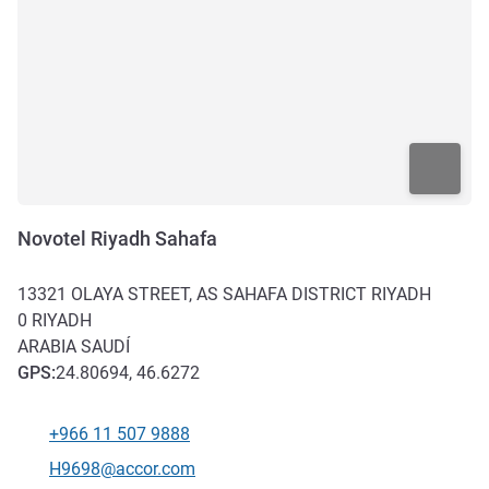
Novotel Riyadh Sahafa
13321 OLAYA STREET, AS SAHAFA DISTRICT RIYADH
0
RIYADH
ARABIA SAUDÍ
GPS
:
24.80694, 46.6272
+966 11 507 9888
Teléfono
Correo electrónico de contacto
H9698@accor.com