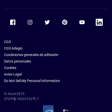
Accor Facebook
Accor Instagram
Accor Twitter
Accor Pinterest
Accor Youtube
Accor Li
CGS
CGS Adagio
Condiciones generales de adhesión
Datos personales
Cookies
Aviso Legal
Do Not Sell My Personal Information
© Accor2019
沪ICP备10203162号-7
SSL Secure – globalSign