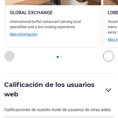
GLOBAL EXCHANGE
LOB
International buffet restaurant serving local
Social
specialties and a live cooking experience.
menu o
away 
Más información
Más i
Página
1
de
2
, Restaurante 1 : GLOBAL EXCHANGE , Restaura
Anterior - Restaurante
Sig
Calificación de los usuarios
web
Calificaciones de nuestro hotel de usuarios de otras webs