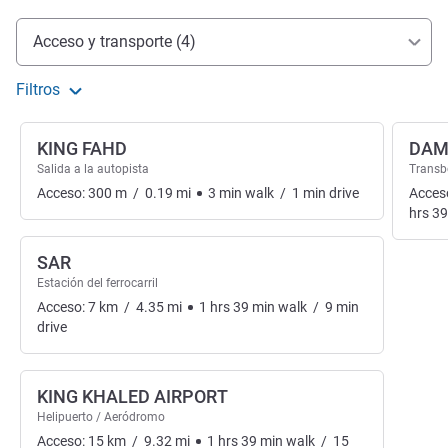
Acceso y transporte
Acceso y transporte (4)
Filtros
KING FAHD
DA
Salida a la autopista
Transb
Acceso:
300
m
/
0.19
mi
3
min
walk
/
1
min
drive
Acces
hrs
39
SAR
Estación del ferrocarril
Acceso:
7
km
/
4.35
mi
1
hrs
39
min
walk
/
9
min
drive
KING KHALED AIRPORT
Helipuerto / Aeródromo
Acceso:
15
km
/
9.32
mi
1
hrs
39
min
walk
/
15