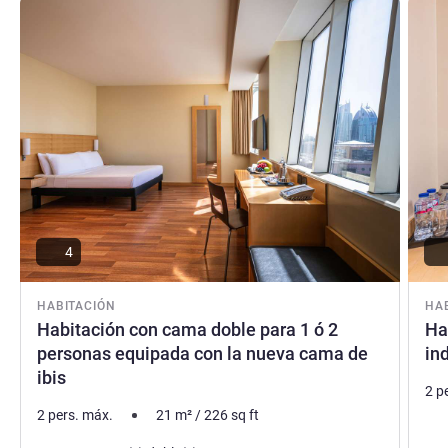
Más información
Más i
4
HABITACIÓN
HA
Habitación con cama doble para 1 ó 2
Ha
personas equipada con la nueva cama de
in
ibis
2 p
2 pers. máx.
21
m²
/
226
sq ft
Rop