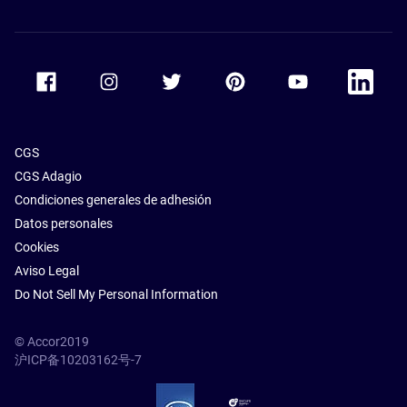
Accor Facebook
Accor Instagram
Accor Twitter
Accor Pinterest
Accor Youtube
Accor Li
CGS
CGS Adagio
Condiciones generales de adhesión
Datos personales
Cookies
Aviso Legal
Do Not Sell My Personal Information
© Accor2019
沪ICP备10203162号-7
SSL Secure – globalSign