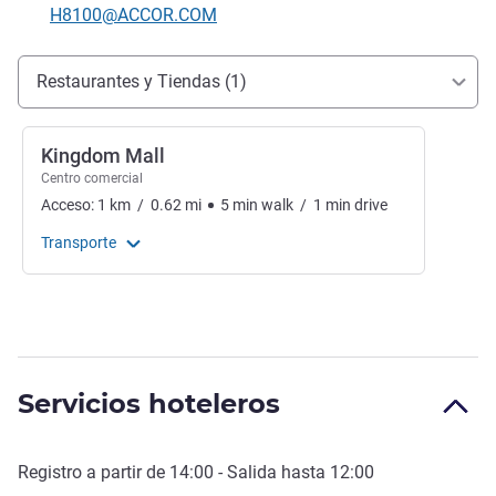
Correo electrónico de contacto
H8100@ACCOR.COM
Acceso y transporte
Restaurantes y Tiendas (1)
Kingdom Mall
Centro comercial
Acceso:
1
km
/
0.62
mi
5
min
walk
/
1
min
drive
Transporte
Servicios hoteleros
Registro a partir de
14:00
- Salida hasta
12:00