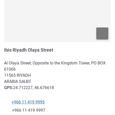
ibis Riyadh Olaya Street
Al Olaya Street, Opposite to the Kingdom Tower, PO BOX
61066
11565
RIYADH
ARABIA SAUDÍ
GPS
:
24.712227, 46.676618
+966 11 419 9995
Teléfono
Fax
+966 11 419 9997