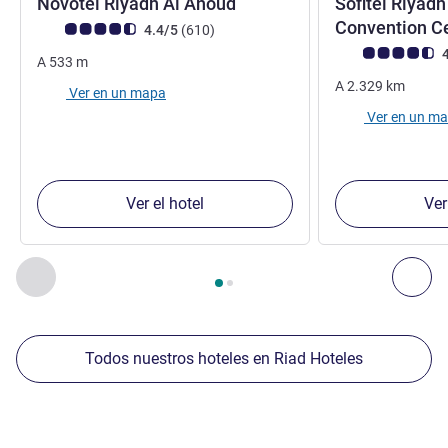
4 estrellas
Novotel Riyadh Al Anoud
Sofitel Riyadh
Convention C
Nota de clientes de Avis (Clasificación de ALL)
opiniones
4.4/5
(610
)
Nota de clientes d
4
A
533
m
A
2.329
km
Ver en un mapa
Ver en un m
Ver el hotel
Ver
Página
1
de
2
, Nuestros establecimientos cercanos 1 :, Nuest
Anterior - Nuestros establecimientos cercanos
Sig
Todos nuestros hoteles en Riad Hoteles