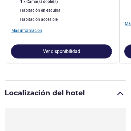
Ropa de cama
1 x Cama(s) doble(s)
Asse
Assets :
Habitación en esquina
Habitación accesible
Más
Más información
Ver disponibilidad
Localización del hotel