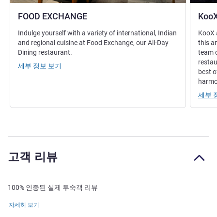
FOOD EXCHANGE
KooX
Indulge yourself with a variety of international, Indian
KooX a
and regional cuisine at Food Exchange, our All-Day
this a
Dining restaurant.
team o
restau
세부 정보 보기
best o
harm
세부 
고객 리뷰
100% 인증된 실제 투숙객 리뷰
자세히 보기