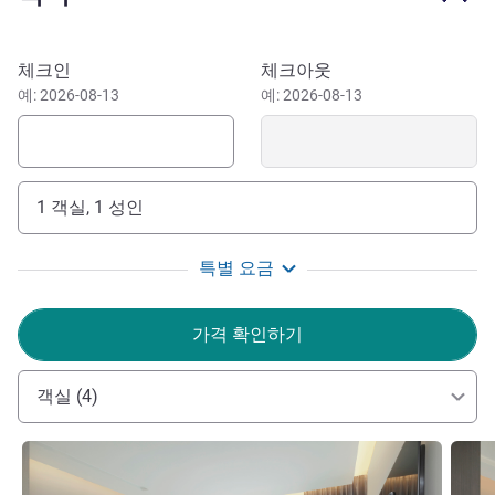
Novotel Chennai Chamiers Road offers dining options like
KooX, Chennai's only rooftop Asian grill & Food Exchange,
이 호텔 예약하기
체크인
체크아웃
a vibrant restaurant with global and Indian cuisine, perfect
예: 2026-08-13
예: 2026-08-13
for unforgettable dining in the city center, 5 mins away
from US Consulate. Take advantage of music, food &
culture of Madras. Commute within minutes by metro
trains and other means of public transport to the concert
1 객실, 1 성인
halls & music Sabha's, Express avenue, Phoenix Market
city - malls, Marina beachfor a taste of old Madras.
특별 요금
Novotel Chennai Chamiers Road enjoys a prime location
close to T. Nagar shopping hub, Guindy, Porur IT parks,
가격 확인하기
Taramani IT Parks, Marina Beach, and the cultural hubs of
Mylapore and Alwarpet, ideal for shopping, sightseeing, &
leisure.
객실 (4)
Welcoming, protecting and taking care of others is at the
세부 정보 보기
세부 
very heart of what we do. We have re-engineered all touch