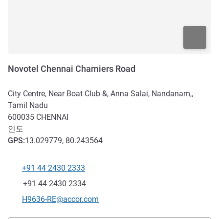
Novotel Chennai Chamiers Road
City Centre, Near Boat Club &, Anna Salai, Nandanam,,
Tamil Nadu
600035
CHENNAI
인도
GPS
:
13.029779, 80.243564
+91 44 2430 2333
전화
팩스
+91 44 2430 2334
E-mail
H9636-RE@accor.com