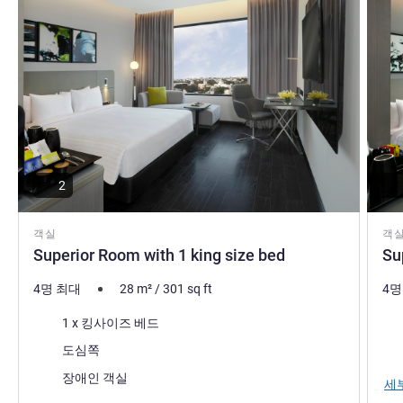
points in great detail to meet the latest guidance on
hygiene & safety standards whilst maintaining our highest
standard on guest services.
Amit GERA 호텔 관리
2
객실
객
Superior Room with 1 king size bed
Su
4명 최대
28
m²
/
301
sq ft
4명
침구
침
1 x 킹사이즈 베드
전망:
전망
도심쪽
장애인 객실
세