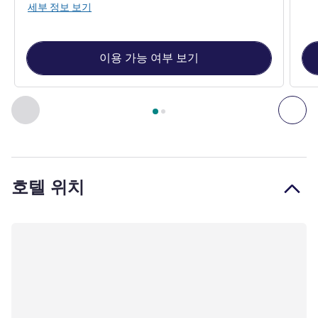
세부 정보 보기
이용 가능 여부 보기
2
/
1
페이지
, 객실 1 : Superior Room with 1 king size bed , 객실 
이전 - 객실
다음
호텔 위치