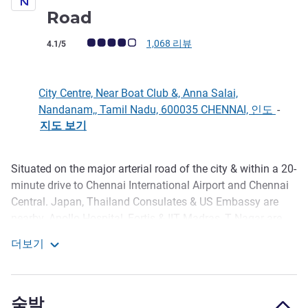
5성
Road
고객 평점 (ALL 평가)
1,068 리뷰
4.1/5
City Centre, Near Boat Club &, Anna Salai,
Nandanam,, Tamil Nadu, 600035 CHENNAI, 인도
-
지도 보기
Situated on the major arterial road of the city & within a 20-
호텔설명
minute drive to Chennai International Airport and Chennai
Central. Japan, Thailand Consulates & US Embassy are
nearby. Apollo Hospital, Fortis & IIT Madras, T Nagar are
within a 15-minute drive. Jawaharlal Nehru, MA
더보기
Chidambaram grounds are within a 15-minute drive. These
Novotel Chennai Chamiers Road
pet-friendly hotel rooms offer a 42-inch LED TV, tea/coffee
making facilities, with premium can enjoy with parking on-
숙박
site, a fitness center & a rooftop pool for a luxury stay.