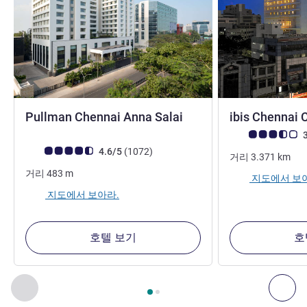
5성
Pullman Chennai Anna Salai
ibis Chennai 
고객 평점 (ALL 평
3
고객 평점 (ALL 평가)
리뷰
4.6/5
(1072
)
거리
3.371
km
거리
483
m
지도에서 보
지도에서 보아라.
호텔 보기
호
2
/
1
페이지
, 주변에 있는 다른 시설 1 :, 주변에 있는 다른 시설 2 
이전 - 주변에 있는 다른 시설
다음