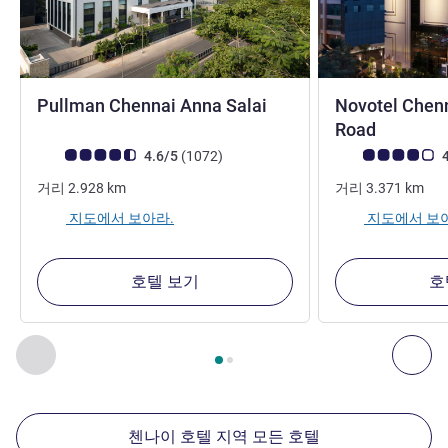
5성
Pullman Chennai Anna Salai
Novotel Chen
5성
Road
고객 평점 (ALL 평가)
리뷰
고객 평점 (ALL 평
4.6/5
(1072
)
4
거리
2.928
km
거리
3.371
km
지도에서 보아라.
지도에서 보
호텔 보기
호
2
/
1
페이지
, 주변에 있는 다른 시설 1 :, 주변에 있는 다른 시설 2 
이전 - 주변에 있는 다른 시설
다음
첸나이 호텔 지역 모든 호텔