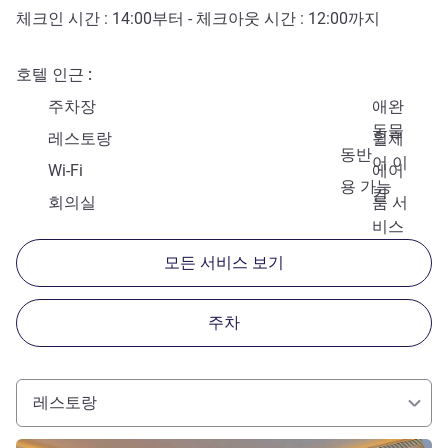
체크인 시간 :
14:00
부터 - 체크아웃 시간 :
12:00
까지
호텔 인근
주차장
애완
동물
레스토랑
휠체
동반
어 이
Wi-Fi
에어
용 가능
컨
회의실
룸 서
비스
모든 서비스 보기
주차
레스토랑
세부 정보 보기