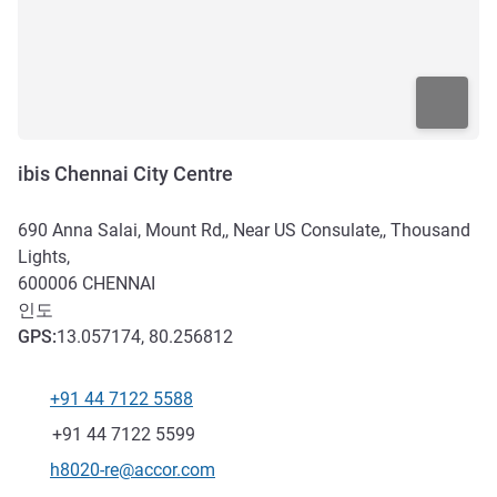
ibis Chennai City Centre
690 Anna Salai, Mount Rd,, Near US Consulate,, Thousand
Lights,
600006
CHENNAI
인도
GPS
:
13.057174, 80.256812
+91 44 7122 5588
전화
팩스
+91 44 7122 5599
E-mail
h8020-re@accor.com