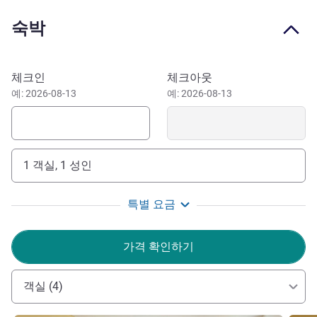
It is the undoubtedly the most convenient base for all
숙박
travellers, being minutes away from the country's' leading
cutting-edge hospital, Sankara Nethralaya which is a quick
15 minute drive away, with several Apollo hospitals within
이 호텔 예약하기
체크인
체크아웃
walking distance. The 24- hour front desk provides car
예: 2026-08-13
예: 2026-08-13
rental services for convenient travel. The hotel features
state-of-the-art meeting spaces and open-air alfresco
dining space.
The nearby Shopping Centre is famous for Kanchipuram
1 객실, 1 성인
sarees, jewellery as well as international brands making it
a shopper's haven.
특별 요금
We are ready and look forward to welcoming you!
Parvez Damad 호텔 관리
가격 확인하기
객실 (4)