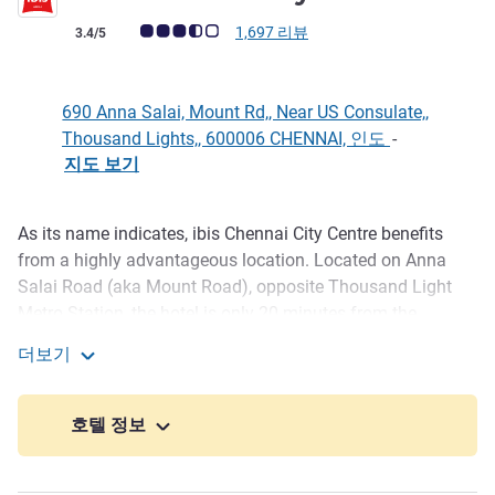
고객 평점 (ALL 평가)
1,697 리뷰
3.4/5
690 Anna Salai, Mount Rd,, Near US Consulate,,
Thousand Lights,, 600006 CHENNAI, 인도
-
지도 보기
As its name indicates, ibis Chennai City Centre benefits
호텔설명
from a highly advantageous location. Located on Anna
Salai Road (aka Mount Road), opposite Thousand Light
Metro Station, the hotel is only 20 minutes from the
Chennai Airport via metro. Whether you are travelling for
더보기
business or leisure, you will find the most bustling areas in
ibis Chennai City Centre
close proximity, such as T Nagar, Marina Beach, Chepauk
Stadium, Chennai Port, and the business districts of
호텔 정보
Nungambakkam, Egmore, Parry's, Teynampet, Mylapore
and Alwarpet.