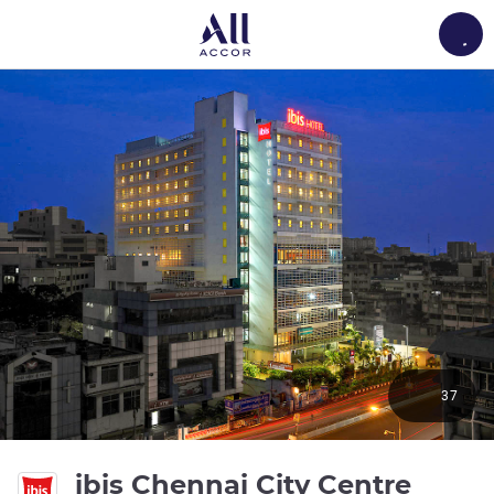
Load
37
3성
ibis Chennai City Centre