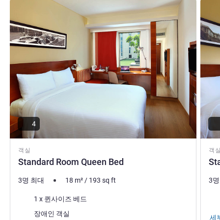
세부 정보 보기
세부 
4
객실
객
Standard Room Queen Bed
St
3명 최대
18
m²
/
193
sq ft
3명
침구
침
1 x 퀸사이즈 베드
장애인 객실
세