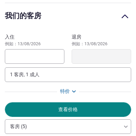
的客房、大胆的设计和温馨的氛围，让每次住宿都饶有乐
趣。享受免费无线网络和美味早餐，还可轻松前往巴恩斯利
我们的客房
镇中心和当地景点。无论您来这里是工作还是休闲，我们都
能提供量身打造的舒适体验。立即预订，为您的旅行增添一
份时尚感！
预订此酒店
入住
退房
酒店靠近谢菲尔德，距 Meadowhall 购物中心不到 20 分钟
例如：13/08/2026
例如：13/08/2026
路程。酒店在约克郡的门户位置，距离约克郡野生动物园约
30 分钟路程，距离约克不到一小时路程，能给客人带来很
大便利。
1 客房, 1 成人
入住尚品酒店，回到您在约克郡的"家"。我们期待您的光
临。
特价
Claire Johnston 酒店管理
查看价格
客房 (5)