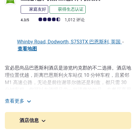
家庭友好
获得生态认证
客户意见评级 (ALL 评级)
1,012 评论
4.3/5
Whinby Road, Dodworth, S753TX 巴恩斯利, 英国
-
查看地图
宜必思尚品巴恩斯利酒店是游览约克郡的不二选择。酒店地
描述
理位置优越，距离巴恩斯利火车站仅 10 分钟车程，且紧邻
M1 高速公路，无论是前往谢菲尔德还是利兹，都只需 30
分钟车程。您可以在酒吧品尝一杯清爽的饮品，在餐厅享用
美味佳肴，然后在舒适的客房中享受一夜安眠。此外，酒店
查看更多
还提供免费无线网络，您甚至可以携带宠物入住。无论您是
宜必思尚品巴恩斯利酒店
商务出行还是周末度假，酒店能满足您的所有需求，为您打
造舒适的住宿体验。
酒店信息
在宜必思尚品巴恩斯利酒店享受别具风格的住宿体验：明亮