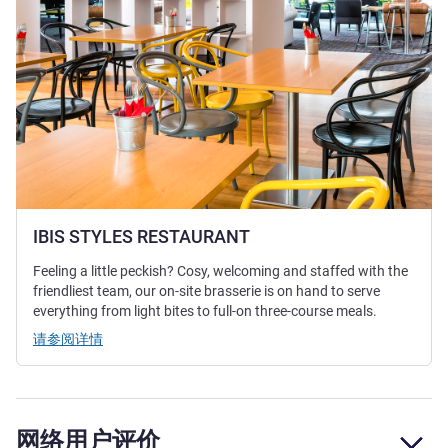
IBIS STYLES RESTAURANT
Feeling a little peckish? Cosy, welcoming and staffed with the
friendliest team, our on-site brasserie is on hand to serve
everything from light bites to full-on three-course meals.
请参阅详情
网络用户评价