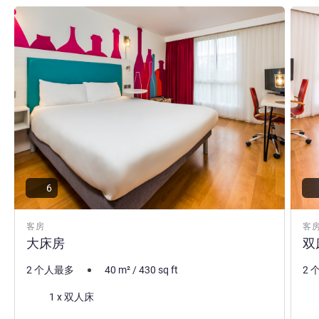
请参阅详情
请参
6
客房
客
大床房
双
2 个人最多
40
m²
/
430
sq ft
2 
床上用品
床
1 x 双人床