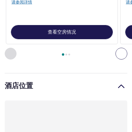
请参阅详情
请
查看空房情况
第
1
页，共
3
页
, 客房 1 : 大床房 , 客房 2 : 双床房
上一个 - 客房
下一
酒店位置