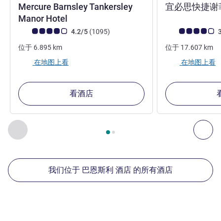
Mercure Barnsley Tankersley
宜必思快捷谢
4 星
Manor Hotel
客户意见评级 (ALL 评级)
评论
客户意见评级 (ALL
4.2/5
(1095
)
3
位于
6.895
km
位于
17.607
km
在地图上看
在地图上看
看酒店
第
1
页，共
2
页
, 我们在附近的其他酒店 1 :, 我们在附近的其他酒
上一个 - 我们在附近的其他酒店
下
我们位于 巴恩斯利 酒店 的所有酒店