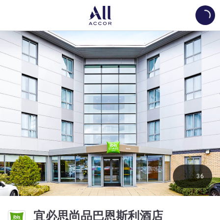
Load
36
3 星
宜必思尚品巴恩斯利酒店