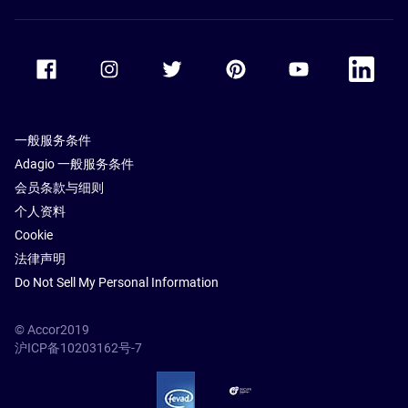
Accor Facebook
Accor Instagram
Accor Twitter
Accor Pinterest
Accor Youtube
Accor Li
一般服务条件
Adagio 一般服务条件
会员条款与细则
个人资料
Cookie
法律声明
Do Not Sell My Personal Information
© Accor2019
沪ICP备10203162号-7
SSL Secure – globalSign