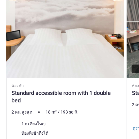
ห้องพัก
ห้อง
Standard accessible room with 1 double
St
bed
2 ค
2 คน สูงสุด
18
m²
/
193
sq ft
เคร
เครื่องนอน
1 x เตียงใหญ่
ดูร
ห้องที่เข้าถึงได้