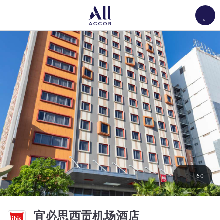
Load
60
4 星
宜必思西贡机场酒店