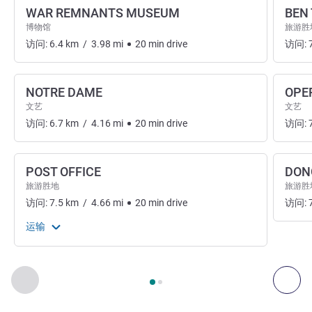
WAR REMNANTS MUSEUM
BEN
博物馆
旅游胜
访问:
6.4
km
/
3.98
mi
20
min
drive
访问:
NOTRE DAME
OPE
文艺
文艺
访问:
6.7
km
/
4.16
mi
20
min
drive
访问:
POST OFFICE
DON
旅游胜地
旅游胜
访问:
7.5
km
/
4.66
mi
20
min
drive
访问:
运输
第
1
页，共
2
页
, 艺术、文化和娱乐 1 :, 艺术、文化和娱乐 2 :
上一个 - 艺术、文化和娱乐
下一