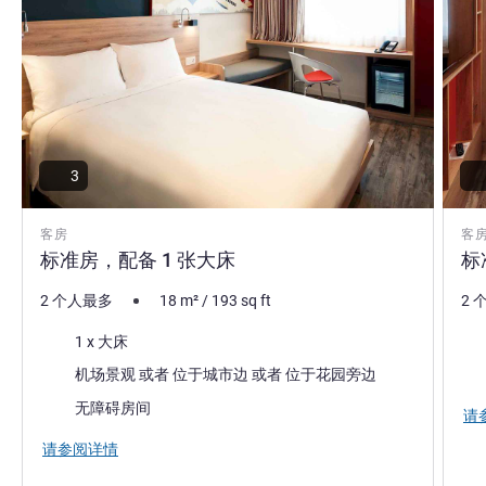
3
客房
客
标准房，配备 1 张大床
标
2 个人最多
18
m²
/
193
sq ft
2 
床上用品
床
1 x 大床
景色:
景色
机场景观 或者 位于城市边 或者 位于花园旁边
无障碍房间
请
请参阅详情