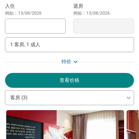
serves a variety of dishes with beers, cocktails & spirits.
预订此酒店
入住
退房
例如：13/08/2026
例如：13/08/2026
欢迎来到 IBSA。酒店靠近机场和市中心。结束漫长的旅
行之后，您可以前往我们的 Sky 酒吧和游泳池，欣赏繁华
的西贡美景。提供温暖的微笑、高效的服务和优惠的价格，
是我们这支年轻而又充满活力的团队所秉承的宗旨。- Marc
1 客房, 1 成人
DUPUIS
Marc DUPUIS 酒店管理
特价
查看价格
客房 (3)
请参阅详情
请参