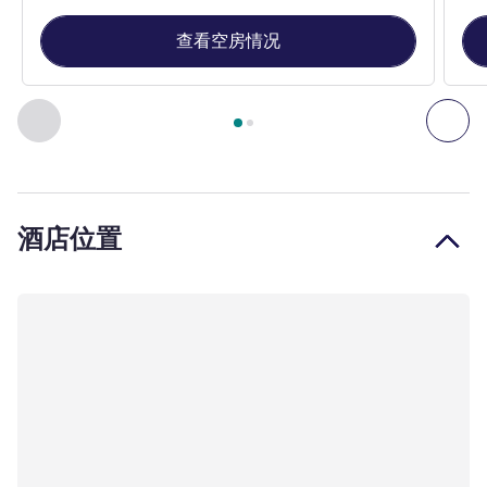
查看空房情况
第
1
页，共
2
页
, 客房 1 : 标准房，配备 1 张大床 , 客房 2 
上一个 - 客房
下一
酒店位置