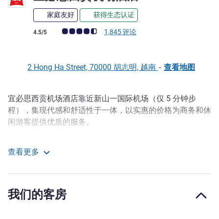
家庭友好
获得生态认证
客户意见评级 (ALL 评级)
1,845 评论
4.5/5
2 Hong Ha Street, 70000 胡志明, 越南
-
查看地图
宜必思西贡机场酒店靠近新山一国际机场（仅 5 分钟步
描述
程），集现代感和舒适性于一体，以实惠的价格为商务和休
闲游客提供优质的服务。
The ibis Saigon Airport hotel offers 273 rooms including
查看更多
standard rooms, studios, one bedroom and two bedrooms
宜必思西贡机场酒店
serviced apartments for long-term rental, along with
kitchenette and fully equipped amenities. Bistro by Oopen,
the all day dining restaurant, serves local and international
我们的客房
dishes, along with buffet and à la carte menu. With a view
of Tan Son Nhat airport, our rooftop bar, The Hub Saigon,