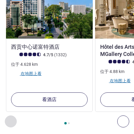
4 星
西贡中心诺富特酒店
Hôtel des Arts
MGallery Coll
客户意见评级 (ALL 评级)
评论
4.7/5
(1332
)
客户意见评级 (ALL
4
位于
4.628
km
位于
4.88
km
在地图上看
在地图上看
看酒店
第
1
页，共
2
页
, 我们在附近的其他酒店 1 :, 我们在附近的其他酒
上一个 - 我们在附近的其他酒店
下