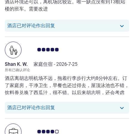
酒店环境还可以，离机场比较近。唯一缺点没有到T3航站
楼的班车。需要改进
我们酒店已对 Huiliang S. 的评论作
酒店已对评论作出回复
客户意见评级 5.0/5
Shan K. W.
家庭住宿 -
2026-7-25
所有已确认评论
酒店离胡志明机场不远，拖着行李步行大约8分钟左右。订
了家庭房，干净卫生，早餐也还过得去，屋顶泳池也不错，
饮料券兑换了西瓜汁，很不错。以后来胡志明，还会考虑
ibis.唯一的问题是积分少给我了，虽然没多少分。
我们酒店已对 Shan K. W. 的评论作
酒店已对评论作出回复
客户意见评级 4.0/5