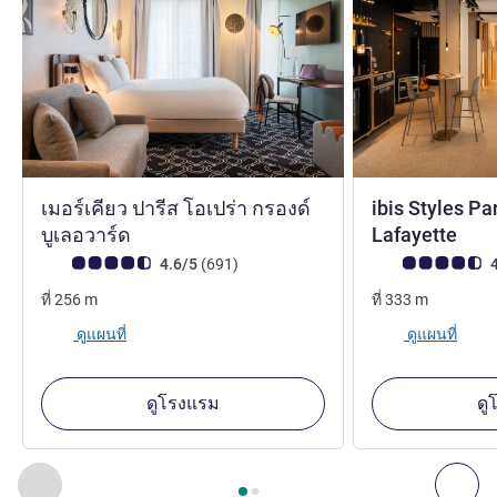
เมอร์เคียว ปารีส โอเปร่า กรองด์
ibis Styles Pa
4 ดาว
3 ด
บูเลอวาร์ด
Lafayette
คะแนนความคิดเห็นจากแขก (เรทติ้งบน ALL)
รีวิว รายการ
คะแนนความคิดเห็
4.6/5
(691
)
4
ที่
256
m
ที่
333
m
ดูแผนที่
ดูแผนที่
ดูโรงแรม
ดู
หน้า
1
จาก
2
, สถานประกอบการอื่นของเราที่อยู่ใกล้เคียง 1 :, ส
ก่อนหน้า - สถานประกอบการอื่นของเราที่อยู่ใกล้เคียง
ถัด