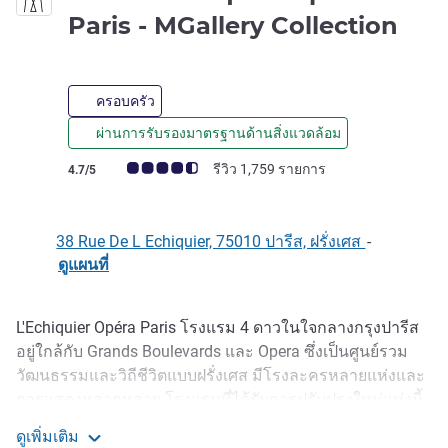
4 ด
Paris - MGallery Collection
ครอบครัว
ผ่านการรับรองมาตรฐานด้านสิ่งแวดล้อม
คะแนนความคิดเห็นจากแขก (เรทติ้งบน ALL)
รีวิว 1,759 รายการ
4.7/5
38 Rue De L Echiquier, 75010 ปารีส, ฝรั่งเศส
-
ดูแผนที่
L'Echiquier Opéra Paris โรงแรม 4 ดาวในใจกลางกรุงปารีส
รายละเอียด
อยู่ใกล้กับ Grands Boulevards และ Opera ซึ่งเป็นศูนย์รวม
วัฒนธรรมและวิถีชีวิตแบบฝรั่งเศส มีโรงละครหลายแห่งและ
การแสดงหลากหลาย โรงแรมที่ได้รับการปรับปรุงใหม่แห่งนี้
ผสานความทันสมัยเข้ากับ Art Nouveau คงเอกลักษณ์มรดก
ดูเพิ่มเติม
Belle Epoque ในส่วนต่าง ๆ อีกทั้งพื้นโมเสกและภาพวาด ห้อง