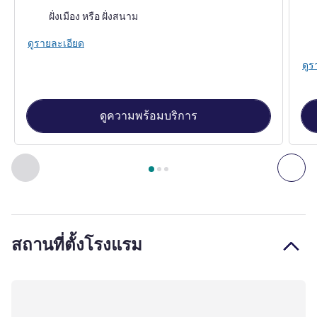
วิว:
วิว:
ฝั่งเมือง หรือ ฝั่งสนาม
ดูรายละเอียด
ดูร
ดูความพร้อมบริการ
หน้า
1
จาก
3
, ห้องพัก 1 : ห้องคลาสสิก 1 เตียงควีนไซส์ , ห้องพัก 
ก่อนหน้า - ห้องพัก
ถัดไ
สถานที่ตั้งโรงแรม