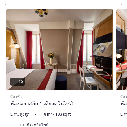
Échiquier Opéra Paris ยินดีต้อนรับคุณสู่ปารีส: เติมเต็มชีวิต
ของคุณด้วยการพักผ่อนแบบ Belle Époque ใจกลางย่าน
ดูรายละเอียด
ดูรายล
Grands Boulevards ดื่มด่ำกับการเข้าพักที่น่าจดจำไปกับทีม
งานที่เป็นมิตรของเรา ในโรงแรมอันเงียบสงบ
Quentin Rigal ฝ่ายบริหารโรงแรม
10
ห้องพัก
ห้อง
ห้องคลาสสิก 1 เตียงควีนไซส์
ห้อ
2 คน สูงสุด
18
m²
/
193
sq ft
2 ค
เครื่องนอน
เคร
1 x เตียงควีนไซส์