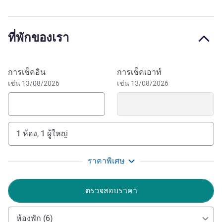
Hotel L'Échiquier Opéra Paris - MGallery Collection
พักและห้องสวีททันสมัยสะท้อนถึงรูปแบบที่เป็นเอกลักษณ์ของ
อพาร์ตเมนต์ในปารีส
ที่พักของเรา
L'Echiquier Opéra Paris MGallery Collection boasts the
perfect location in the center of Paris, just steps away from
the Grands Boulevards and close to the Opéra Garnier, the
จองโรงแรมนี้
การเช็คอิน
การเช็คเอาท์
department stores (Galeries Lafayette, Printemps), the
เช่น 13/08/2026
เช่น 13/08/2026
Louvre museum, and sever al theaters, great for going out,
visiting Paris or shopping. Its excellent location allows
direct access to the main train stations Gare du Nord, Gare
de l'Est, Gare Montparnasse, Gare de Lyon and Gare Saint
1 ห้อง, 1 ผู้ใหญ่
Lazare, through the subway lines 8, 9 and 4.
ย่าน Grands Boulevards อันคึกคักและสำคัญทาง
ราคาพิเศษ
ประวัติศาสตร์ เป็นที่ตั้งของสถานที่ท่องเที่ยว เช่น Garnier
Opera House, โรงภาพยนตร์ Grand Rex, พิพิธภัณฑ์หุ่นขี้ผึ้ง
ตรวจสอบราคา
Musée Grévin, Théâtre du Gymnase, พิพิธภัณฑ์ลูฟร์, มหา
วิหาร Notre-Dame และห้างสรรพสินค้าต่างๆ
ห้องพัก (6)