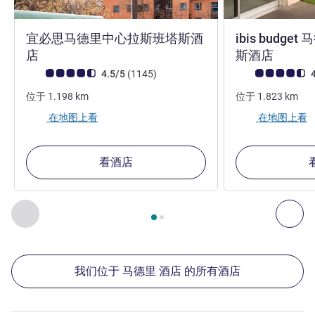
宜必思马德里中心拉斯班塔斯酒
ibis budg
2 星
1 星
店
斯酒店
客户意见评级 (ALL 评级)
评论
客户意见评级 (ALL
4.5/5
(1145
)
4
位于
1.198
km
位于
1.823
km
在地图上看
在地图上看
看酒店
第
1
页，共
2
页
, 我们在附近的其他酒店 1 :, 我们在附近的其他酒
上一个 - 我们在附近的其他酒店
下
我们位于 马德里 酒店 的所有酒店