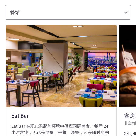
餐馆
请参阅详情
请参阅详
Eat Bar
客房
非合约
Eat Bar 在现代温馨的环境中供应国际美食。餐厅 24
小时营业，无论是早餐、午餐、晚餐，还是随时小酌
24