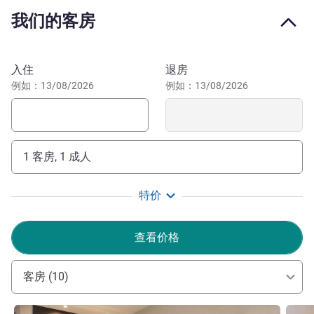
Atocha 站，前往机场约需 20 分钟，为您提供轻松游览马德
我们的客房
里的优越位置。
在马德里中心诺富特酒店体验马德里的精髓。探索
预订此酒店
Malasaña 和 La Latina 等热闹的街区，享受这里的美食、
入住
退房
文化和充满活力的夜生活。悦享舒适体验。
例如：13/08/2026
例如：13/08/2026
"嗨！我和我的团队一直在恭候您的到来。我们非常期待
与您共享这片区域。您会爱上它的，相信我！在非常安全的
环境中享受这种体验。"
1 客房, 1 成人
Jose-carlos CALDERON-PEREZ 酒店管理
特价
查看价格
客房 (10)
请参阅详情
请参