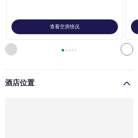
查看空房情况
第
1
页，共
5
页
, 客房 1 : 标准房，配备大床 , 客房 2 : 
上一个 - 客房
下一
酒店位置