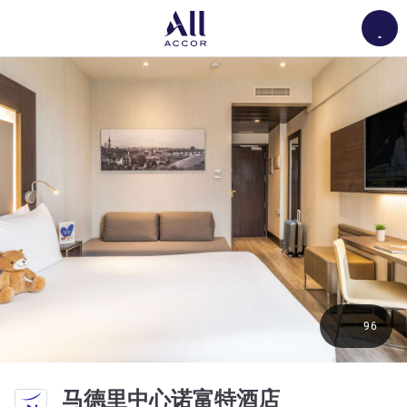
Load
96
4 星
马德里中心诺富特酒店