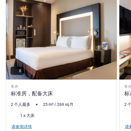
8
客房
客
标准房，配备大床
标
2 个人最多
25
m²
/
269
sq ft
2 
床上用品
床
1 x 大床
请参阅详情
请