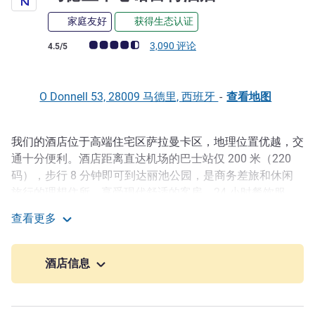
家庭友好
获得生态认证
客户意见评级 (ALL 评级)
3,090 评论
4.5/5
O Donnell 53, 28009 马德里, 西班牙
-
查看地图
我们的酒店位于高端住宅区萨拉曼卡区，地理位置优越，交
描述
通十分便利。酒店距离直达机场的巴士站仅 200 米（220
码），步行 8 分钟即可到达丽池公园，是商务差旅和休闲
旅行的理想住所。享受现代舒适的客房、24 小时餐饮服
务、室外泳池、季节性开放的露台（6 月 1 日至 9 月 30
查看更多
日），以及马德里的大型会议中心（设有多功能活动区）。
马德里中心诺富特酒店
入住位于萨拉曼卡区中心的马德里中心诺富特酒店，占据高
酒店信息
端宜居商圈，轻松玩转全城。酒店距 Retiro 公园和
Movistar 体育馆仅数分钟路程，是休闲和商务旅行的理想
选择。只需 5 分钟即可抵达地铁站，只需 10 分钟即可抵达