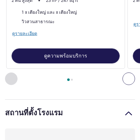
2 คน สูงสุด
23
m²
/
247
sq ft
2 ค
เครื่องนอน
เคร
1 x เตียงใหญ่ และ x เตียงใหญ่
วิว:
วิวสวนสาธารณะ
ดูร
ดูรายละเอียด
ดูความพร้อมบริการ
หน้า
1
จาก
2
, สตูดิโอ 1 : Studio for 2 people with a double bed
ก่อนหน้า - สตูดิโอ
ถัดไ
สถานที่ตั้งโรงแรม