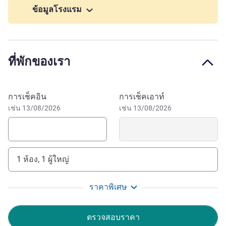
minutes away. Shops and a hypermarket are located in
ข้อมูลโรงแรม
front of the residence.
We're delighted to welcome you to our friendly
aparthotel, designed to offer comfort. Our team is attentive
ที่พักของเรา
to your needs and ready to assist you to make sure your
experience is as pleasant as possible.
Alexandra Belkacem ฝ่ายบริหารโรงแรม
จองโรงแรมนี้
การเช็คอิน
การเช็คเอาท์
เช่น 13/08/2026
เช่น 13/08/2026
1 ห้อง, 1 ผู้ใหญ่
ราคาพิเศษ
ตรวจสอบราคา