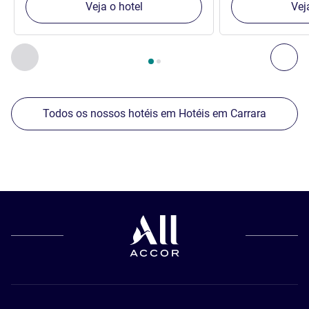
Veja o hotel
Vej
Página
1
de
2
, Os nossos outros estabelecimentos nas proxim
Anterior - Os nossos outros estabelecimentos nas proxim
Seg
Todos os nossos hotéis em Hotéis em Carrara