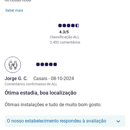
no nosso hotel
Saber mais
4.3/5
Classificação ALL
2.492 comentários
Nota clientes Avis 5.0/5
Jorge G. C.
Casais -
08-10-2024
Comentários confirmados de ALL
Ótima estadia, boa localização
Ótimas instalações e tudo de muito bom gosto.
O nosso hot
O nosso estabelecimento respondeu à avaliação