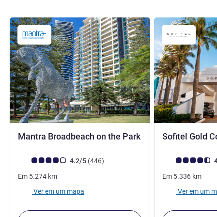
Mantra Broadbeach on the Park
Sofitel Gold 
3 estrelas
Nota clientes Avis (Classificação ALL)
comentários
Nota clientes Avi
4.2/5
(446
)
4
Em
5.274
km
Em
5.336
km
Ver em um mapa
Ver em um 