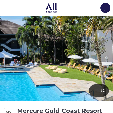
Load
62
4 e
Mercure Gold Coast Resort