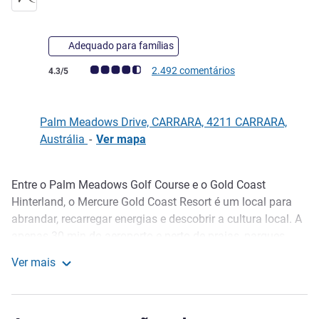
Adequado para famílias
Nota clientes Avis (Classificação ALL)
2.492 comentários
4.3/5
Palm Meadows Drive, CARRARA, 4211 CARRARA,
Austrália
-
Ver mapa
Entre o Palm Meadows Golf Course e o Gold Coast
Descrição
Hinterland, o Mercure Gold Coast Resort é um local para
abrandar, recarregar energias e descobrir a cultura local. A
apenas 30 min do aeroporto e perto de praias, parques
temáticos e lojas, o resort combina a conveniência com
Ver mais
tranquilidade. Relaxe com 2 piscinas, campos de ténis, um
Mercure Gold Coast Resort
spa, centro de fitness e driving range de golfe. Jante no
restaurante The Green, onde os pratos preparados