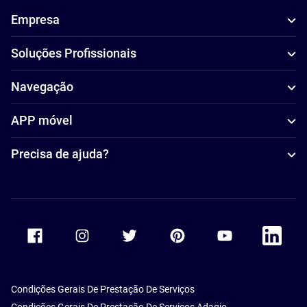
Empresa
Soluções Profissionais
Navegação
APP móvel
Precisa de ajuda?
Accor Facebook
Accor Instagram
Accor Twitter
Accor Pinterest
Accor Youtube
Accor Li
Condições Gerais De Prestação De Serviços
Condições Gerais De Prestação De Serviços Adagio