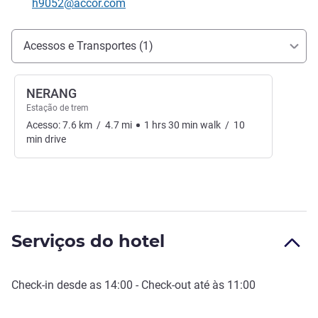
E-mail de contacto
h9052@accor.com
Acesso e transporte
Acessos e Transportes (1)
NERANG
Estação de trem
Acesso:
7.6
km
/
4.7
mi
1
hrs
30
min
walk
/
10
min
drive
Serviços do hotel
Check-in
desde as
14:00
-
Check-out
até às
11:00