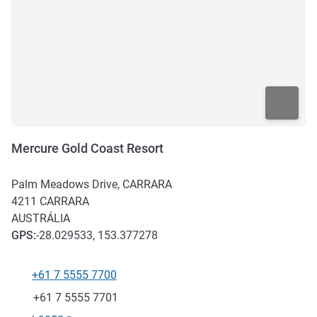
Mercure Gold Coast Resort
Palm Meadows Drive, CARRARA
4211
CARRARA
AUSTRÁLIA
GPS
:
-28.029533, 153.377278
+61 7 5555 7700
Telefone
Fax
+61 7 5555 7701