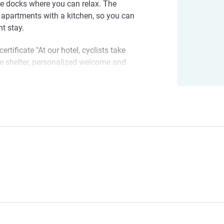
he docks where you can relax. The
 apartments with a kitchen, so you can
t stay.
certificate "At our hotel, cyclists take
re shelter, personalized welcome and
stopover with complete peace of mind!"
รงแรม
Les Docks Aparthotel