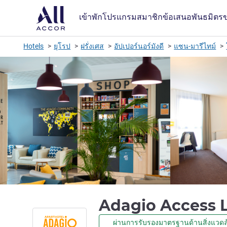
เข้าพัก
โปรแกรมสมาชิก
ข้อเสนอ
พันธมิตร
Hotels
ยุโรป
ฝรั่งเศส
อัปเปอร์นอร์มังดี
แซน-มารีไทม์
Adagio Access 
ผ่านการรับรองมาตรฐานด้านสิ่งแวดล