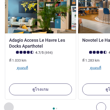
Adagio Access Le Havre Les
Novotel Le Ha
3 ดาว
Docks Aparthotel
คะแนนความคิดเห็นจากแขก (เรทติ้งบน ALL)
รีวิว รายการ
คะแนนความคิดเห็
4.7/5
(694
)
4
ที่
1.033
km
ที่
1.283
km
ดูแผนที่
ดูแผนที่
ดูโรงแรม
ดู
หน้า
1
จาก
2
, สถานประกอบการอื่นของเราที่อยู่ใกล้เคียง 1 :, ส
ก่อนหน้า - สถานประกอบการอื่นของเราที่อยู่ใกล้เคียง
ถัด