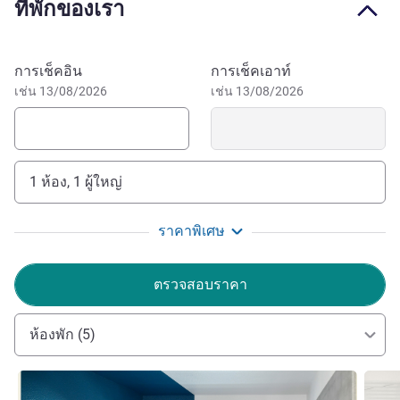
ที่พักของเรา
Escape to our hotel near Le Havre, the MUMA museum,
Saint-Joseph church and cliffs of Étretat. Discover the
charm of Le Volcan in the city center. For an artistic and
จองโรงแรมนี้
การเช็คอิน
การเช็คเอาท์
poetic break 15 mins from Honfleur. Ibis budget Le Havre
เช่น 13/08/2026
เช่น 13/08/2026
Les Docks is a 10-minute walk from Docks Vauban
shopping mall! By car, reach the Cliffs of Étretat in 30 min,
the pretty port of Honfleur in 15 min and Pont de
Normandie in 10 min.
1 ห้อง, 1 ผู้ใหญ่
Ideally located 10 minutes walk from the Vauban Docks
shopping mall! By car: direct access to the Étretat Cliffs (30
ราคาพิเศษ
mins), the pretty port at Honfleur (15 mins) and the Pont de
Normandie (10 mins).
ตรวจสอบราคา
Our assets: an authentic and warm welcome,
ห้องพัก (5)
impeccable cleanliness, a quiet environment.
Sanne-Sidi TOURE ฝ่ายบริหารโรงแรม
ดูรายละเอียด
ดูรายล