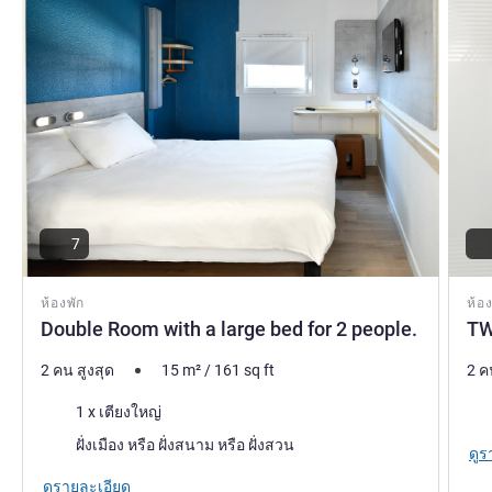
7
ห้องพัก
ห้อง
Double Room with a large bed for 2 people.
TW
2 คน สูงสุด
15
m²
/
161
sq ft
2 ค
เครื่องนอน
เคร
1 x เตียงใหญ่
วิว:
ฝั่งเมือง หรือ ฝั่งสนาม หรือ ฝั่งสวน
ดูร
ดูรายละเอียด