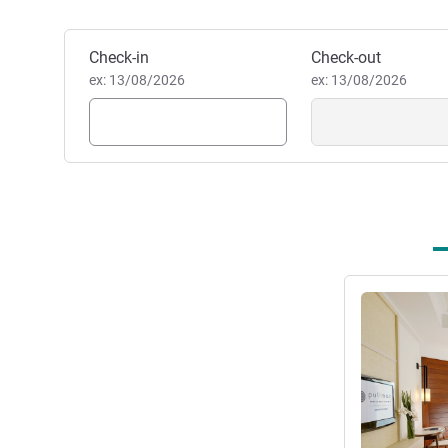
ansiosamente por recebê-lo no
parque de diversões ideal" Ag
Agnaldo Garibaldi, Gestão ho
Reservar este hotel
Check-in
Check-out
ex: 13/08/2026
ex: 13/08/2026
Ver detalhes