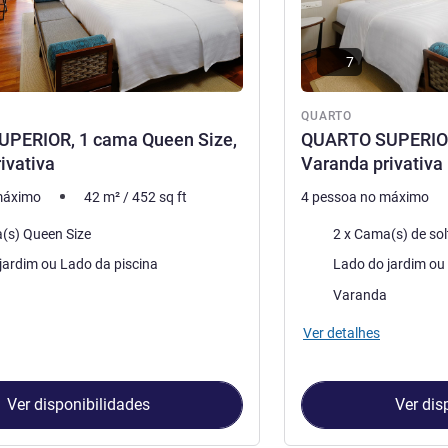
7
QUARTO
PERIOR, 1 cama Queen Size,
QUARTO SUPERIOR,
ivativa
Varanda privativa
máximo
42
m²
/
452
sq ft
4 pessoa no máximo
Cama
(s) Queen Size
2 x Cama(s) de sol
Vistas:
Lado do jardim ou Lado da piscina
do alojamento:
As vantagens do alojam
Varanda
Ver detalhes
Ver disponibilidades
Ver dis