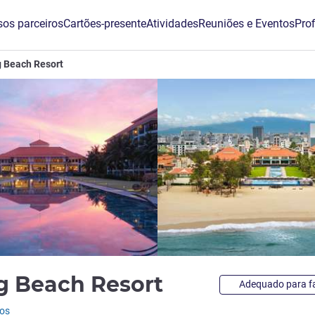
os parceiros
Cartões-presente
Atividades
Reuniões e Eventos
Prof
 Beach Resort
5 estrelas
g Beach Resort
Adequado para fa
ios