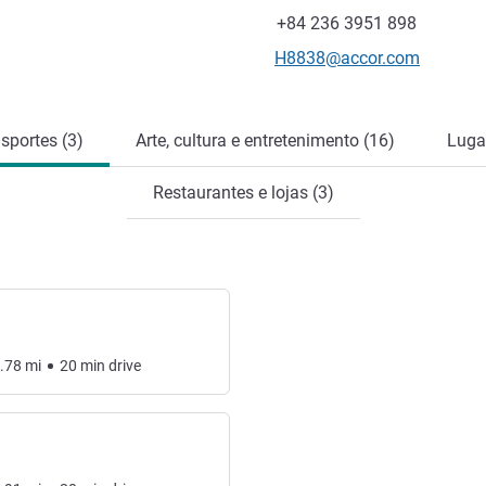
Telefone
Fax
+84 236 3951 898
E-mail de contacto
H8838@accor.com
sportes (3)
Arte, cultura e entretenimento (16)
Lugar
Restaurantes e lojas (3)
.78
mi
20
min
drive