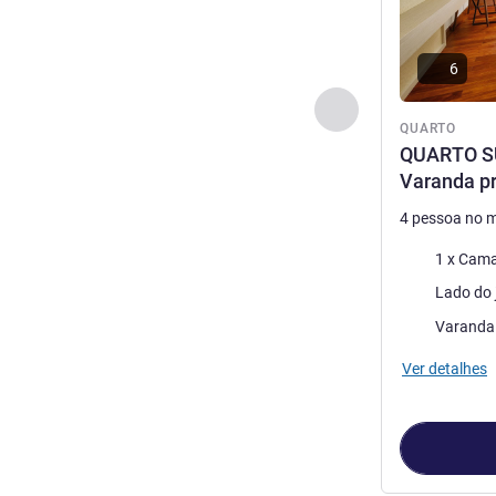
6
Anterior - Quarto
QUARTO
QUARTO SU
Varanda pr
4 pessoa no 
Cama
1 x Cama
Vistas:
As vantagens 
Varanda
Ver detalhes