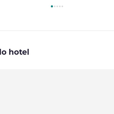
Quarto 1 : QUARTO SUPERIOR, 1 cama Queen Size, Varanda privat
do hotel