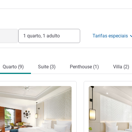
 nosso oásis perfeito à beira-mar, o seu
naldo Garibaldi, Diretor do Hotel"
teleira
1 quarto, 1 adulto
Tarifas especiais
Quarto (9)
Suite (3)
Penthouse (1)
Villa (2)
Ver detalhes