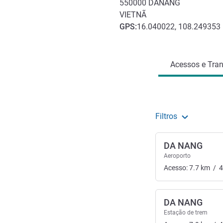
550000
DANANG
VIETNÃ
GPS
:
16.040022, 108.249353
Acesso e transporte
Acessos e Tran
Filtros
DA NANG
Aeroporto
Acesso:
7.7
km
/
4
DA NANG
Estação de trem