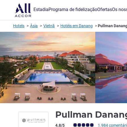
Estadia
Programa de fidelização
Ofertas
Os noss
Hotels
Ásia
Vietnã
Hotéis em Danang
Pullman Danang
Pullman Danan
Nota clientes Avis (Classificação ALL)
4.8/5
1.984 comentár