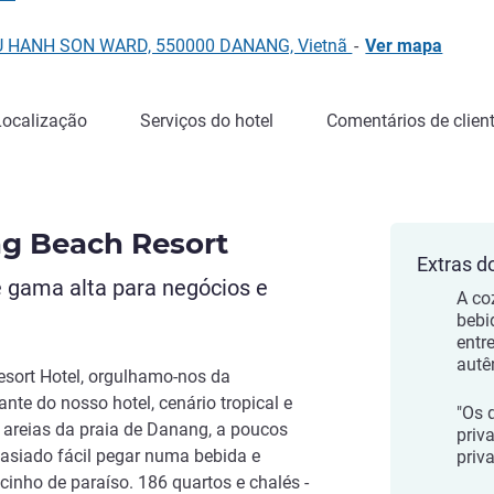
U HANH SON WARD, 550000 DANANG, Vietnã
-
Ver mapa
Localização
Serviços do hotel
Comentários de clien
g Beach Resort
Extras d
 gama alta para negócios e
A co
bebi
entre
autê
sort Hotel, orgulhamo-nos da
ante do nosso hotel, cenário tropical e
"Os 
 areias da praia de Danang, a poucos
priv
asiado fácil pegar numa bebida e
priv
cinho de paraíso. 186 quartos e chalés -