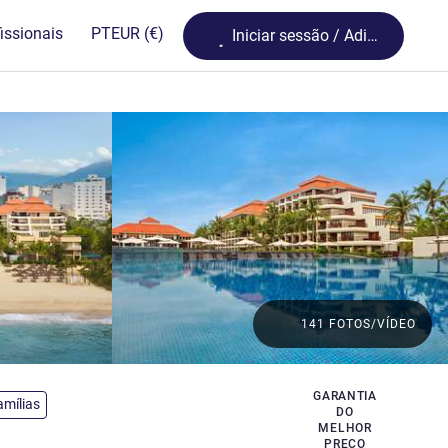
Loading...
issionais
PT
EUR
(€)
Iniciar sessão / Adira
141 FOTOS/VÍDEO
GARANTIA
mílias
DO
MELHOR
PREÇO