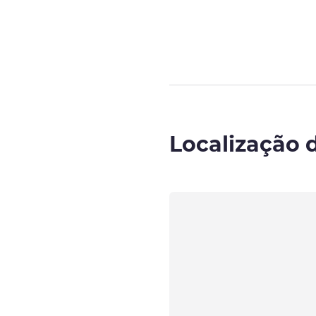
Página
1
de
5
, 
Localização 