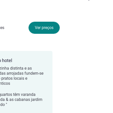
tes
Ver preços
o hotel
zinha distinta e as
das arrojadas fundem-se
 pratos locais e
nticos
quartos têm varanda
ada & as cabanas jardim
ado "