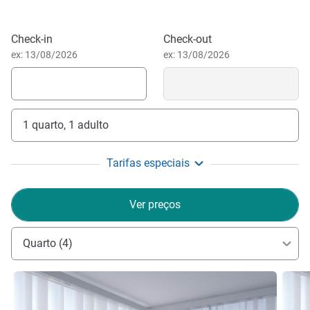
Reservar este hotel
Check-in
Check-out
ex: 13/08/2026
ex: 13/08/2026
1 quarto, 1 adulto
Tarifas especiais
Ver preços
Quarto (4)
Ver detalhes
Ver de