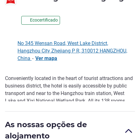
Ecocertificado
No 345 Wensan Road, West Lake District,
Hangzhou City Zhejiang P R, 310012 HANGZHOU,
China
-
Ver mapa
Conveniently located in the heart of tourist attractions and
Descrição
business district, the hotel is easily accessible by public
transport and near to the Hangzhou train station, West
Lake and Xixi National Wetland Park. All its 138 rooms
include free WiFi intern et access and 32" LED TV. Other
facilities include a bar serving drinks and snacks,
As nossas opções de
restaurant with buffets and western cuisines. Suitable for
both business and leisure travellers.
alojamento