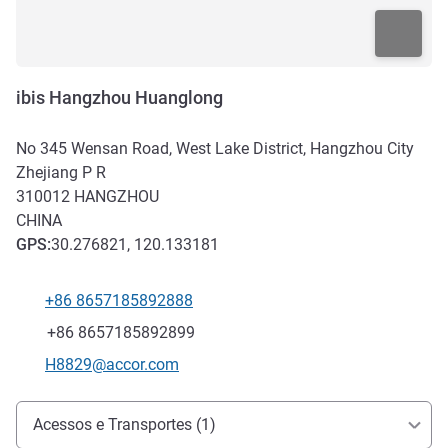
ibis Hangzhou Huanglong
No 345 Wensan Road, West Lake District, Hangzhou City
Zhejiang P R
310012
HANGZHOU
CHINA
GPS
:
30.276821, 120.133181
+86 8657185892888
Telefone
Fax
+86 8657185892899
E-mail de contacto
H8829@accor.com
Acesso e transporte
Acessos e Transportes (1)