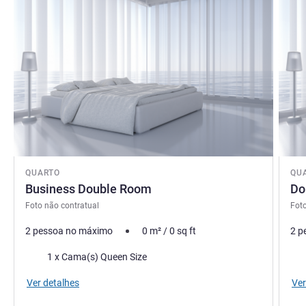
QUARTO
QU
Business Double Room
Do
Foto não contratual
Foto
2 pessoa no máximo
0
m²
/
0
sq ft
2 p
Cama
Ca
1 x Cama(s) Queen Size
Ver detalhes
Ver