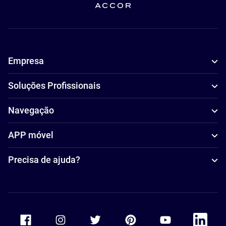
Empresa
Soluções Profissionais
Navegação
APP móvel
Precisa de ajuda?
Accor Facebook
Accor Instagram
Accor Twitter
Accor Pinterest
Accor Youtube
Accor Li