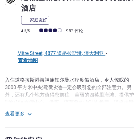
5 星
酒店
家庭友好
客户意见评级 (ALL 评级)
952 评论
4.2/5
Mitre Street, 4877 道格拉斯港, 澳大利亚
-
查看地图
入住道格拉斯港海神庙铂尔曼水疗度假酒店，令人惊叹的
描述
3000 平方米中央泻湖泳池一定会吸引您的全部注意力。另
外，还有几个地方值得您前往：美丽的四英里海滩、提供护
理的 Vie 水疗中心、供应一流菜肴的 AQUA 餐厅、道格拉斯
港的乡村以及非同凡响的大堡礁...这一切精彩，您尽可在享
查看更多
受完别墅私人跌水潭后逐一体验。
道格拉斯港海神庙铂尔曼水疗度假酒店
Situated in picturesque Port Douglas, Pullman Port
Douglas Sea Temple Resort & Spa offers guests access to