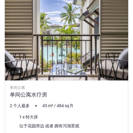
4
单间公寓
单间公寓水疗房
2 个人最多
45
m²
/
484
sq ft
床上用品
1 x 特大床
景色:
位于花园旁边 或者 拥有泻湖景观