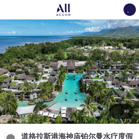
Load
90
道格拉斯港海神庙铂尔曼水疗度假