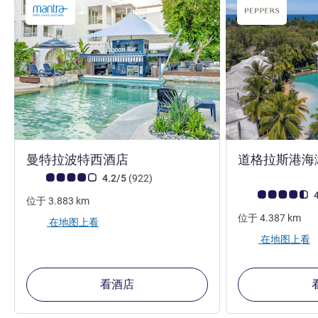
4 星
曼特拉波特西酒店
道格拉斯港海
客户意见评级 (ALL 评级)
评论
4.2/5
(922
)
客户意见评级 (ALL
4
位于
3.883
km
位于
4.387
km
在地图上看
在地图上看
看酒店