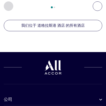
第
1
页，共
2
页
, 我们在附近的其他酒店 1 :, 我们在附近的其他酒
上一个 - 我们在附近的其他酒店
下
我们位于 道格拉斯港 酒店 的所有酒店
公司