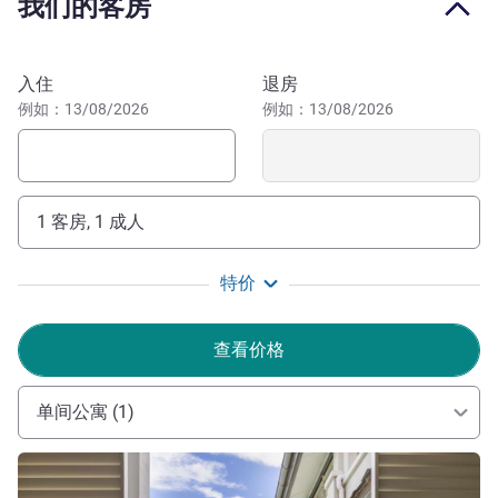
我们的客房
a whole host of natural delights. Guests staying at this
unforgettable hotel can explore the Great Barrier Reef, the
Daintree Rainforest and the spectacular Mossman Gorge,
预订此酒店
入住
退房
or take a crocodile tour on the Daintree River. For guests
例如：13/08/2026
例如：13/08/2026
who want to stay closer to home, Port Douglas is a
beautiful coastal town, with plenty of boutique shops,
restaurants and a large Sunday market to discover.
1 客房, 1 成人
道格拉斯港海神庙铂尔曼水疗度假酒店门外即是道格拉斯
港，距凯恩斯仅有一小时的车程，是游览该地区包括大堡
礁、黛恩树雨林和苦难角在内的理想下榻之处。
特价
"欢迎下榻我们酒店！"总经理 Lisa Brown 女士
查看价格
Patrick Grant 酒店管理
单间公寓 (1)
请参阅详情