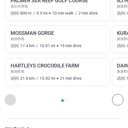
PALMER SEA REEF GOLF COURSE
AJ 
高尔夫球场
旅游胜
访问:
800
m
/
0.5
mi
10
min
walk
/
2
min
drive
访问:
MOSSMAN GORGE
KUR
旅游胜地
旅游胜
访问:
17.4
km
/
10.81
mi
19
min
drive
访问:
HARTLEYS CROCODILE FARM
DAI
旅游胜地
旅游胜
访问:
21.6
km
/
13.42
mi
21
min
drive
访问:
第
1
页，共
2
页
, 艺术、文化和娱乐 1 :, 艺术、文化和娱乐 2 :
上一个 - 艺术、文化和娱乐
下一