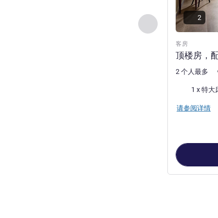
2
上一个 - 客房
客房
顶楼房，配
2 个人最多
床上用品
1 x 特大
请参阅详情
第
1
页，共
6
页