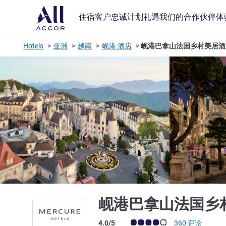
住宿
客户忠诚计划
礼遇
我们的合作伙伴
体
Hotels
亚洲
越南
岘港 酒店
岘港巴拿山法国乡村美居酒
岘港巴拿山法国乡
客户意见评级 (ALL 评级)
4.0/5
360 评论