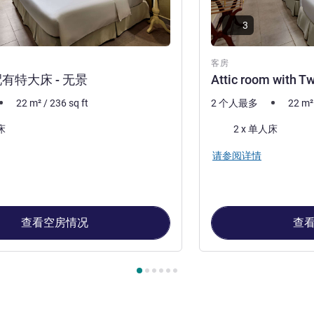
3
客房
有特大床 - 无景
Attic room with T
22
m²
/
236
sq ft
2 个人最多
22
m²
床上用品
床
2 x 单人床
请参阅详情
查看空房情况
查
, 客房 1 : 顶楼房，配有特大床 - 无景 , 客房 2 : Attic room with Twin