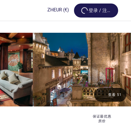
Loading...
ZH
EUR
(€)
登录 / 注册
查看 51
保证最优惠
房价