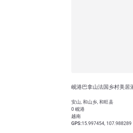
岘港巴拿山法国乡村美居
安山, 和山乡, 和旺县
0
岘港
越南
GPS
:
15.997454, 107.988289
抵达和交通