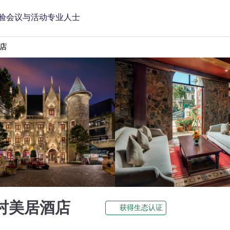
验
会议与活动
专业人士
店
4 星
村美居酒店
获得生态认证