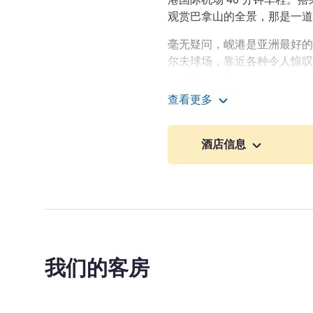
观赏巴拿山的全景，那是一道
毫无疑问，岘港是亚洲最好的
尔夫球场，靠近各种令人惊叹
游览越南的必去之地。
查看更多
用您所有的感官去感受巴拿
岘港巴拿山法国乡村美居
真正感受巴拿山，一定让您叹
酒店信息
到惊叹。
Guillaume GALLAS 酒店管理
我们的客房