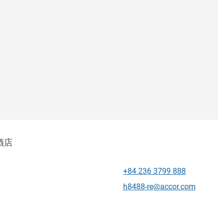
酒店
+84 236 3799 888
电话
联系电子邮件
h8488-re@accor.com