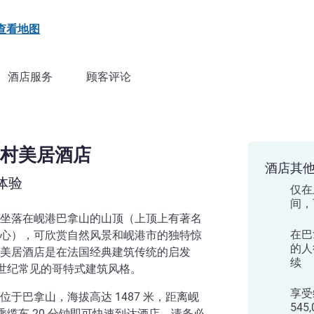
查看地图
酒店服务
顾客评论
村美居酒店
酒店其
体验
仅在
间，
坐落在岘港巴拿山的山顶（上顶上有著名
在巴
心），可欣赏自然风景和岘港市的独特惊
的人
美居酒店是在法国经典建筑传统的启发
续
 世纪常见的哥特式建筑风格。
享受
于巴拿山，海拔高达 1487 米，距离岘
54
搭乘缆车 20 分钟即可快速到达酒店。请务必