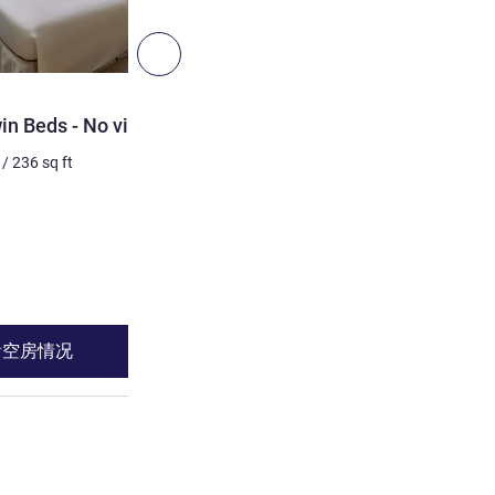
5
下一个 - 客房
客房
win Beds - No view
标准房，配备 1 张特大床
/
236
sq ft
2 个人最多
22
m²
/
236
sq 
床上用品
1 x 特大床
请参阅详情
看空房情况
查看空房情
 Beds - No view