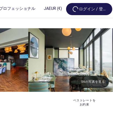
Loading...
プロフェッショナル
JA
EUR
(€)
ログイン / 登録
56の写真を見る
ベストレートを
お約束