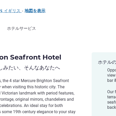
HTON, イギリス
-
地図を表示
ホテルサービス
on Seafront Hotel
ホテル
しみたい、そんなあなたへ
Oppo
view
bar 
s, the 4 star Mercure Brighton Seafront
y when visiting this historic city. The
Our 
d Victorian landmark with period features,
terr
ontage, original mirrors, chandeliers and
seafr
celebrations. An ideal stay for both
back
gs some 19th century elegance to your stay