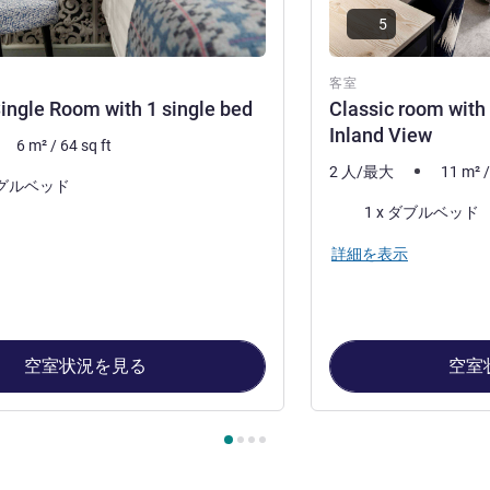
5
客室
ingle Room with 1 single bed
Classic room with
Inland View
6
m²
/
64
sq ft
2 人/最大
11
m²
ングルベッド
寝具
1 x ダブルベッド
詳細を表示
空室状況を見る
空室
ージ
, 客室 1 : Standard Single Room with 1 single bed , 客室 2 : 