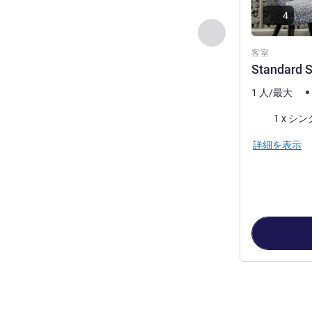
4
前に戻る - 客室
客室
Standard S
1 人/最大
寝具
1 x シ
詳細を表示
4
ページ中
1
ペ