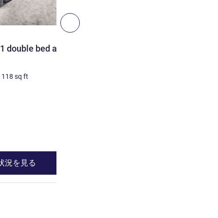
3
次へ - 客室
客室
 1 double bed and
Classic room with 2 singl
Inland view
/
118
sq ft
2 人/最大
14
m²
/
150
sq ft
寝具
2 x シングルベッド
詳細を表示
状況を見る
空室状況を見
Classic room with 1 double bed and Inland View