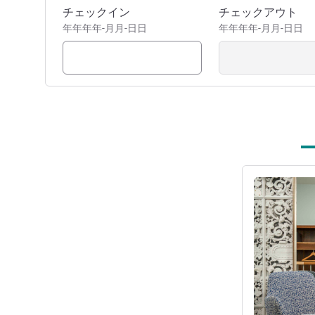
exceptional experience.
このホテルを予約
チェックイン
チェックアウト
Michelle HICKEY ホテル経営
年年年年-月月-日日
年年年年-月月-日日
詳細を表示