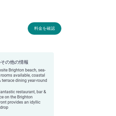
料金を確認
のその他の情報
site Brighton beach, sea-
 rooms available, coastal
& terrace dining year-round
fantastic restaurant, bar &
ace on the Brighton
ont provides an idyllic
drop