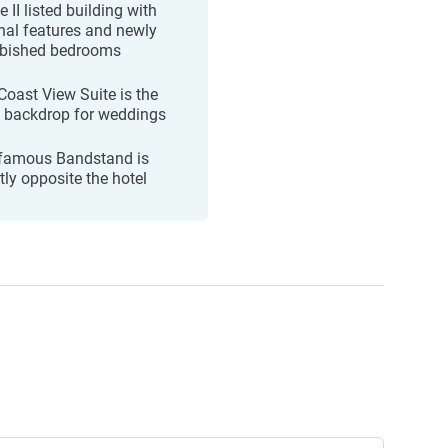
 II listed building with
inal features and newly
rbished bedrooms
Coast View Suite is the
l backdrop for weddings
famous Bandstand is
tly opposite the hotel