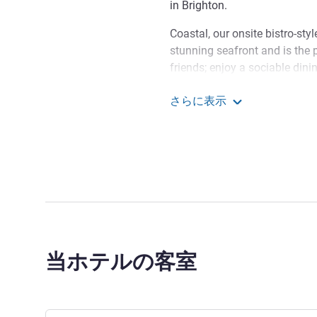
in Brighton.
Coastal, our onsite bistro-styl
stunning seafront and is the p
friends; enjoy a sociable dini
caught seafood, fresh and the 
さらに表示
for business stays, weddings
Mercure Brighton Seafro
Suite provides a sea view ba
all types, & the famous Bands
be booked for weddings.
Just across the road from th
hotel is just a mile from Brigh
to London Victoria, Gatwick A
Downs. The A23 is less than 
当ホテルの客室
Welcome to Mercure Brighto
like to extend a warm welcome
the premier hotels in Brighton