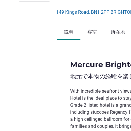
149 Kings Road, BN1 2PP BRIG
説明
客室
所在地
Mercure Bright
地元で本物の経験を楽
With incredible seafront view
Hotel is the ideal place to sta
Grade 2 listed hotel is a gran
including stuccoes Regency fr
a high ceilinged ballroom for 
families and couples, it brin