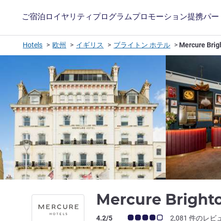
ご宿泊
ロイヤリティプログラム
プロモーション
提携パー
Hotels
欧州
イギリス
ブライトン ホテル
Mercure Brig
Mercure Bright
お客さまの声 (確認済みレビュー アコー
4.2/5
2,081 件のレビ