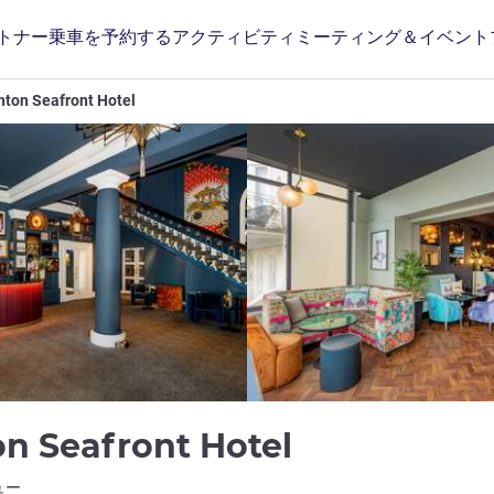
トナー
乗車を予約する
アクティビティ
ミーティング＆イベント
hton Seafront Hotel
4 つ星
on Seafront Hotel
ホテルズ)
ュー