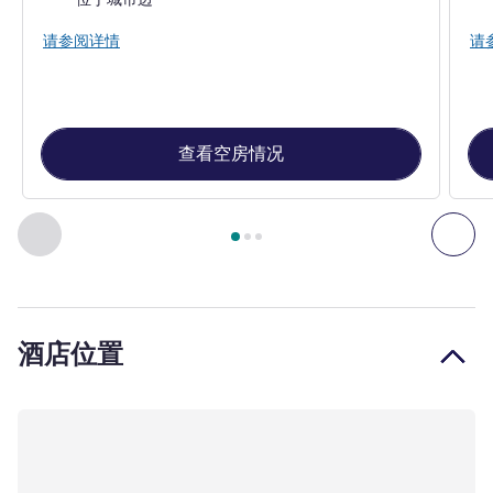
请参阅详情
请
查看空房情况
第
1
页，共
3
页
, 公寓 1 : 单间公寓 , 公寓 2 : 单卧公寓
上一个 - 公寓
下一
酒店位置