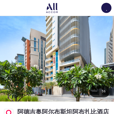
Load
56
阿德吉奥阿尔布斯坦阿布扎比酒店