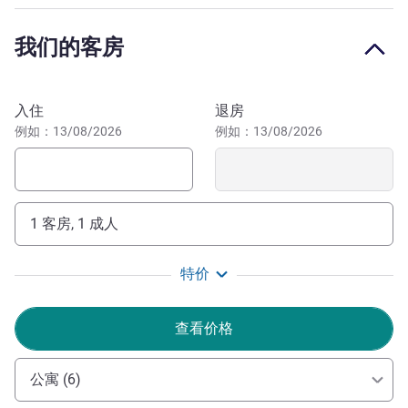
要举办足球和滑冰等活动）仅数分钟之遥。 参观令人惊叹
的谢赫扎耶德大清真寺，清真寺采用华丽的大理石、金色和
我们的客房
水晶装饰，吸引着众多朝圣者前来祈祷。
Staying several days or just stopping over ? Ideal
预订此酒店
apartments allow you to visit and enjoy the comforts of
入住
退房
home. Do not miss out on what your destination has to
例如：13/08/2026
例如：13/08/2026
offer, here are suggestions for the essential things to
discover, see and do.
希望在阿布扎比获得舒适的住宿体验？欢迎入住本酒店，
1 客房, 1 成人
享受设施齐全的公寓带来的舒适体验和宾至如归的环境。
Mourad BRAHMI 酒店管理
特价
查看价格
公寓 (6)