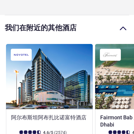
我们在附近的其他酒店
4 星
阿尔布斯坦阿布扎比诺富特酒店
Fairmont Bab 
5 星
Dhabi
客户意见评级 (ALL 评级)
评论
客户意见评级 (ALL
4.6/5
(2574
)
4