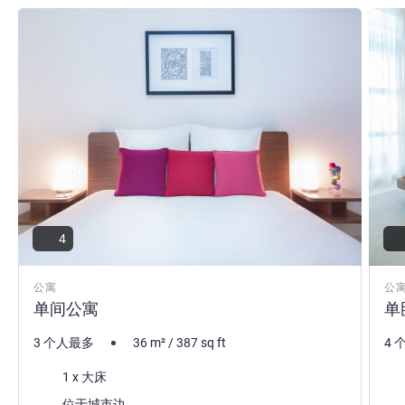
请参阅详情
请参
4
公寓
公
单间公寓
单
3 个人最多
36
m²
/
387
sq ft
4 
床上用品
床
1 x 大床
景色:
景色
位于城市边