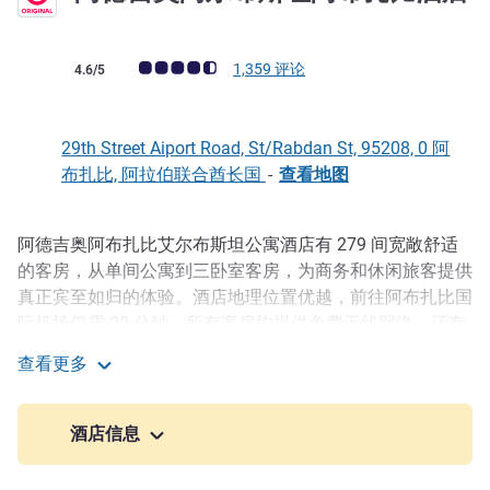
4 星
客户意见评级 (ALL 评级)
1,359 评论
4.6/5
29th Street Aiport Road, St/Rabdan St, 95208, 0 阿
布扎比, 阿拉伯联合酋长国
-
查看地图
阿德吉奥阿布扎比艾尔布斯坦公寓酒店有 279 间宽敞舒适
描述
的客房，从单间公寓到三卧室客房，为商务和休闲旅客提供
真正宾至如归的体验。酒店地理位置优越，前往阿布扎比国
际机场仅需 20 分钟，所有客房均提供免费无线网络，还有
健身和康体中心，为您提供极大的便利和四星级的豪华服
查看更多
务。我们的专享长住价格保证物超所值，更让您有机会按自
阿德吉奥阿尔布斯坦阿布扎比酒店
己的节奏探索阿布扎比。
酒店信息
阿德吉奥阿布扎比艾尔布斯坦公寓酒店位于大使馆区享有盛
名的地区，距阿联酋一流的运动娱乐场所扎耶德体育城（主